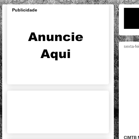
Publicidade
sexta-fe
CIMTB M