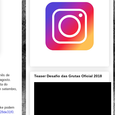
 mês de
Teaser Desafio das Grutas Oficial 2018
 agosto.
ta do
m setembro,
Bike podem
28de31f0
.