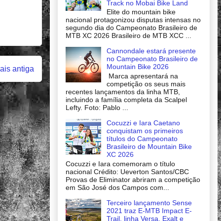
Track no Mobai Bike Land
Elite do mountain bike
nacional protagonizou disputas intensas no
segundo dia do Campeonato Brasileiro de
MTB XC 2026 Brasileiro de MTB XCC ...
Cannondale estará presente
no Campeonato Brasileiro de
Mountain Bike 2026
is antiga
Marca apresentará na
competição os seus mais
recentes lançamentos da linha MTB,
incluindo a família completa da Scalpel
Lefty. Foto: Pablo ...
Cocuzzi e Iara Caetano
conquistam os primeiros
títulos do Campeonato
Brasileiro de Mountain Bike
XC 2026
Cocuzzi e Iara comemoram o título
nacional Crédito: Ueverton Santos/CBC
Provas de Eliminator abriram a competição
em São José dos Campos com...
Terceiro lançamento Sense
2021 traz E-MTB Impact E-
Trail, linha Versa, Exalt e