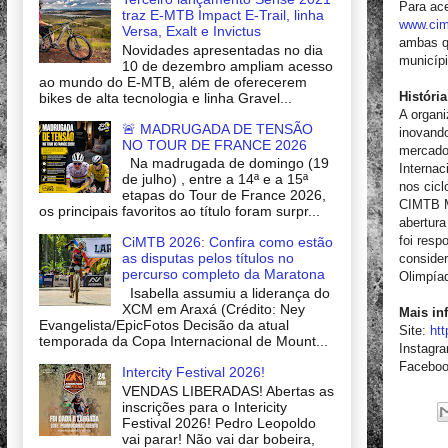
Para ace
traz E-MTB Impact E-Trail, linha
www.cim
Versa, Exalt e Invictus
ambas q
Novidades apresentadas no dia
municíp
10 de dezembro ampliam acesso
ao mundo do E-MTB, além de oferecerem
Históri
bikes de alta tecnologia e linha Gravel...
A organ
🚨 MADRUGADA DE TENSÃO
inovando
NO TOUR DE FRANCE 2026
mercado 
Na madrugada de domingo (19
Internac
de julho) , entre a 14ª e a 15ª
nos cic
etapas do Tour de France 2026,
CIMTB Mi
os principais favoritos ao título foram surpr...
abertur
foi resp
CiMTB 2026: Confira como estão
as disputas pelos títulos no
conside
percurso completo da Maratona
Olimpía
Isabella assumiu a liderança do
XCM em Araxá (Crédito: Ney
Mais in
Evangelista/EpicFotos Decisão da atual
Site:
ht
temporada da Copa Internacional de Mount...
Instagr
Facebo
Intercity Festival 2026!
VENDAS LIBERADAS! Abertas as
inscrições para o Intericity
Festival 2026! Pedro Leopoldo
vai parar! Não vai dar bobeira,