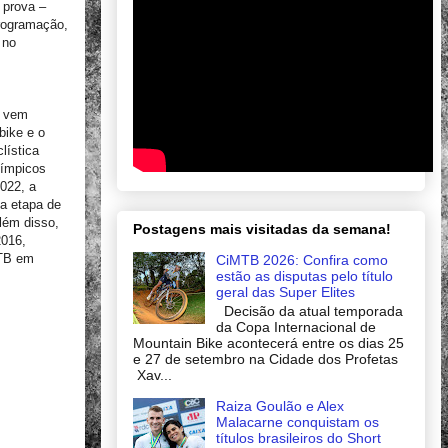
 prova –
rogramação,
 no
, vem
bike e o
lística
límpicos
022, a
da etapa de
lém disso,
Postagens mais visitadas da semana!
2016,
MTB em
CiMTB 2026: Confira como
estão as disputas pelo título
geral das Super Elites
Decisão da atual temporada
da Copa Internacional de
Mountain Bike acontecerá entre os dias 25
e 27 de setembro na Cidade dos Profetas
Xav...
Raiza Goulão e Alex
Malacarne conquistam os
títulos brasileiros do Short