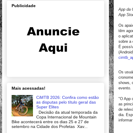
Publicidade
App da C
App Stor
Os apaix
têm agor
o aplic
sobre a 
É possív
(Android
cimtb_a
Os usuár
cronomet
shows, d
Mais acessadas!
evento.
CiMTB 2026: Confira como estão
"O App d
as disputas pelo título geral das
as princ
Super Elites
de relev
Decisão da atual temporada da
dia. Es
Copa Internacional de Mountain
informar
Bike acontecerá entre os dias 25 e 27 de
setembro na Cidade dos Profetas Xav...