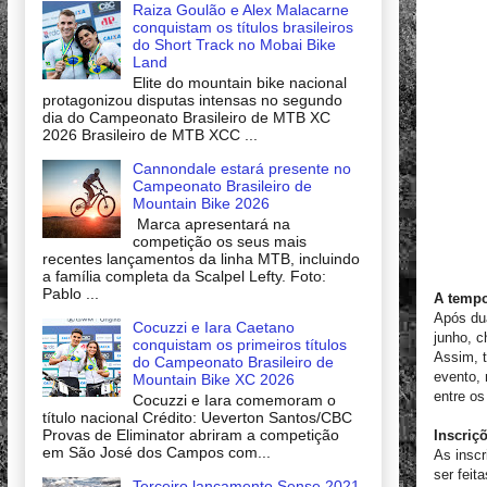
Raiza Goulão e Alex Malacarne
conquistam os títulos brasileiros
do Short Track no Mobai Bike
Land
Elite do mountain bike nacional
protagonizou disputas intensas no segundo
dia do Campeonato Brasileiro de MTB XC
2026 Brasileiro de MTB XCC ...
Cannondale estará presente no
Campeonato Brasileiro de
Mountain Bike 2026
Marca apresentará na
competição os seus mais
recentes lançamentos da linha MTB, incluindo
a família completa da Scalpel Lefty. Foto:
Pablo ...
A tempo
Após dua
Cocuzzi e Iara Caetano
junho, c
conquistam os primeiros títulos
Assim, 
do Campeonato Brasileiro de
evento,
Mountain Bike XC 2026
entre o
Cocuzzi e Iara comemoram o
título nacional Crédito: Ueverton Santos/CBC
Provas de Eliminator abriram a competição
Inscriç
em São José dos Campos com...
As inscr
ser feit
Terceiro lançamento Sense 2021