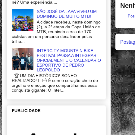
né? Uma experiência ...
Nenh
SÃO JOSÉ DA LAPA VIVEU UM
Pos
DOMINGO DE MUITO MTB!
A cidade recebeu, neste domingo
(2), a 2ª etapa da Copa União de
MTB, reunindo cerca de 170
ciclistas em um percurso desafiador pelas
trilha...
Postag
INTERCITY MOUNTAIN BIKE
FESTIVAL PASSA A INTEGRAR
OFICIALMENTE O CALENDÁRIO
ESPORTIVO DE PEDRO
LEOPOLDO
🏆 UM DIA HISTÓRICO! SONHO
REALIZADO! 🚴‍♂️💨 É com o coração cheio de
orgulho e emoção que compartilhamos essa
conquista gigante: O Inter...
PUBLICIDADE