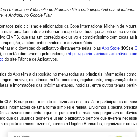
opa Internacional Michelin de Mountain Bike está disponível nas plataforma
e, e Android, no Google Play
onados pelo ciclismo e aficionados da Copa Internacional Michelin de Mount
a mais uma forma de se informar a respeito de tudo que acontece no evento.
ativo CIMTB, que traz um conteúdo exclusivo e completíssimo com todas as 
competição, atletas, patrocinadores e serviços úteis.
el fazer o download do aplicativo diretamente pelas lojas
App Store
(iOS) e
G
), ou então diretamente pelo endereço
https://galeria.
fabricadeaplicativos.com
pp
do site Fábrica de Aplicativos.
ios do App têm à disposição no menu todas as principais informações como:
ragem ao vivo, resultados, hotéis parceiros, regulamento, programação de c
atas e informações das próximas etapas, notícias, entre outros temas perti
a CIMTB surge com o intuito de levar aos nossos fãs e participantes de no
ipais informações de uma forma simples e rápida. Dividimos a página princip
ância levando em conta o que os participantes mais nos perguntam de dúvida
pero que os usuários gostem e usem o aplicativo sempre que tiverem necessi
 a respeito do nosso evento", comenta Rogério Bernardes, organizador do ev