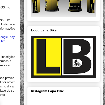
 iOS, no
ain Bike
 Está no ar
informações
Logo Lapa Bike
oogle Play
.br/
 inscrições,
orridas e
nentes ao
ssas provas
al por ordem
s no dia a
dade de se
Instagram Lapa Bike
ento.