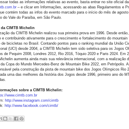
ssar todas as informações relativas ao evento, basta entrar no site oficial da
tb.com.br
– e clicar em Informações, acessando as abas Regulamentos e P
ue contém todas as infos do evento marcado para o início do mês de agosto
io do Vale do Paraíba, em São Paulo.
a da CIMTB Michelin
ização da CIMTB Michelin realizou sua primeira prova em 1996. Desde então
 e contribuindo ativamente para o crescimento e fortalecimento do mountain 
de bicicletas no Brasil. Contando pontos para o ranking mundial da União Cic
ional (UCI) desde 2004, a CIMTB Michelin tem sido seletiva para os Jogos O
los de Pequim 2008, Londres 2012, Rio 2016, Tóquio 2020 e Paris 2024. Em 2
chelin aumenta ainda mais sua relevância internacional, com a realização 
a da Copa do Mundo Mercedes-Benz de Mountain Bike 2022, em Petrópolis. A
onsável pela construção da pista de mountain bike dos Jogos Olímpicos Rio 
rada uma das melhores da história dos Jogos desde 1996, primeiro ano do 
das.
formações sobre a CIMTB Michelin:
tps://www.cimtb.com.br
am:
http://www.instagram.com/cimtb
ok:
http://www.facebook.com/cimtb/