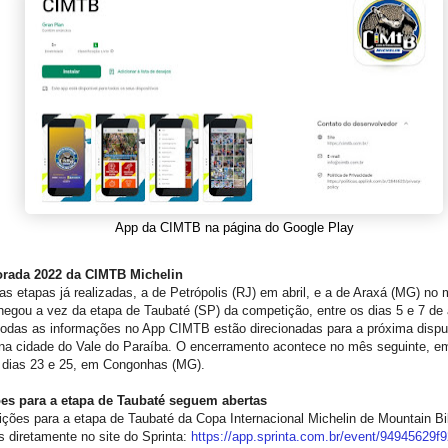
App da CIMTB na página do Google Play
rada 2022 da CIMTB Michelin
s etapas já realizadas, a de Petrópolis (RJ) em abril, e a de Araxá (MG) no
hegou a vez da etapa de Taubaté (SP) da competição, entre os dias 5 e 7 de
todas as informações no App CIMTB estão direcionadas para a próxima dispu
 na cidade do Vale do Paraíba. O encerramento acontece no mês seguinte, e
s dias 23 e 25, em Congonhas (MG).
ões para a etapa de Taubaté seguem abertas
ições para a etapa de Taubaté da Copa Internacional Michelin de Mountain 
as diretamente no site do Sprinta:
https://app.sprinta.com.br/
event/94945629f9