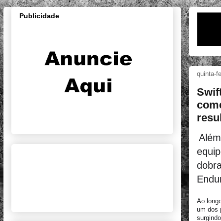
Publicidade
quinta-f
Swif
come
resu
Além
equip
dobra
Endur
Ao longo
um dos p
surgindo