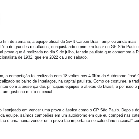
o fim de semana, a equipe oficial da Swift Carbon Brasil ampliou ainda mais
ifólio de grandes resultados
, conquistando o primeiro lugar no GP São Paulo 
nal prova que é realizada no dia 9 de julho, feriado paulista que comemora a 
cionalista de 1932, que em 2022 caiu no sábado.
no, a competição foi realizada com 18 voltas nos 4.3Km do Autódromo José 
calizado no bairro de Interlagos, na capital paulista. Como de costume, a trad
ntou com a presença das principais equipes e atletas do Brasil, e por isso o 
m um gostinho muito especial.
to lisonjeado em vencer uma prova clássica como o GP São Paulo. Depois do
o da equipe, saímos campeões em um autódromo em que eu competi nas cate
tão é uma honra vencer uma prova tão importante no calendário nacional” c