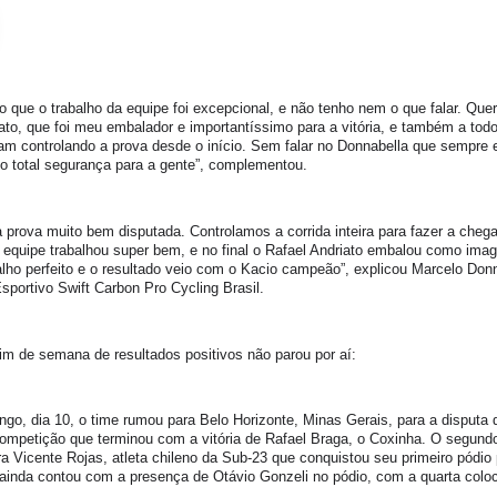
o que o trabalho da equipe foi excepcional, e não tenho nem o que falar. Que
ato, que foi meu embalador e importantíssimo para a vitória, e também a tod
am controlando a prova desde o início. Sem falar no Donnabella que sempre e
o total segurança para a gente”, complementou.
 prova muito bem disputada. Controlamos a corrida inteira para fazer a cheg
 equipe trabalhou super bem, e no final o Rafael Andriato embalou como ima
lho perfeito e o resultado veio com o Kacio campeão”, explicou Marcelo Donn
Esportivo Swift Carbon Pro Cycling Brasil.
im de semana de resultados positivos não parou por aí:
go, dia 10, o time rumou para Belo Horizonte, Minas Gerais, para a disputa
ompetição que terminou com a vitória de Rafael Braga, o Coxinha. O segund
ra Vicente Rojas, atleta chileno da Sub-23 que conquistou seu primeiro pódio
 ainda contou com a presença de Otávio Gonzeli no pódio, com a quarta col