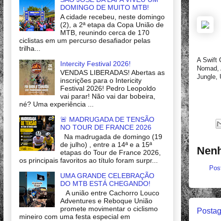
DOMINGO DE MUITO MTB!
A cidade recebeu, neste domingo
(2), a 2ª etapa da Copa União de
MTB, reunindo cerca de 170
ciclistas em um percurso desafiador pelas
trilha...
A Swift 
Intercity Festival 2026!
Nomad, 
VENDAS LIBERADAS! Abertas as
Jungle, 
inscrições para o Intericity
Festival 2026! Pedro Leopoldo
vai parar! Não vai dar bobeira,
né? Uma experiência ...
🚨 MADRUGADA DE TENSÃO
NO TOUR DE FRANCE 2026
Na madrugada de domingo (19
de julho) , entre a 14ª e a 15ª
Nenh
etapas do Tour de France 2026,
os principais favoritos ao título foram surpr...
Pos
UMA GRANDE CELEBRAÇÃO
DO MTB ESTÁ CHEGANDO!
A união entre Cachorro Louco
Adventures e Reboque União
promete movimentar o ciclismo
Postag
mineiro com uma festa especial em