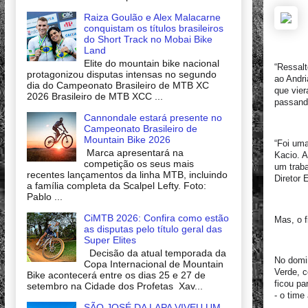
Raiza Goulão e Alex Malacarne
conquistam os títulos brasileiros
do Short Track no Mobai Bike
Land
Elite do mountain bike nacional
“Ressalt
protagonizou disputas intensas no segundo
ao Andri
dia do Campeonato Brasileiro de MTB XC
que vier
2026 Brasileiro de MTB XCC ...
passand
Cannondale estará presente no
Campeonato Brasileiro de
Mountain Bike 2026
“Foi uma
Marca apresentará na
Kacio. A
competição os seus mais
um traba
recentes lançamentos da linha MTB, incluindo
Diretor 
a família completa da Scalpel Lefty. Foto:
Pablo ...
CiMTB 2026: Confira como estão
Mas, o f
as disputas pelo título geral das
Super Elites
Decisão da atual temporada da
No domin
Copa Internacional de Mountain
Verde, c
Bike acontecerá entre os dias 25 e 27 de
ficou pa
setembro na Cidade dos Profetas Xav...
- o time
SÃO JOSÉ DA LAPA VIVEU UM