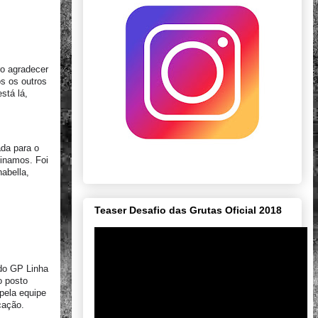
ro agradecer
os os outros
stá lá,
ada para o
ginamos. Foi
abella,
Teaser Desafio das Grutas Oficial 2018
 do GP Linha
o posto
 pela equipe
ocação.