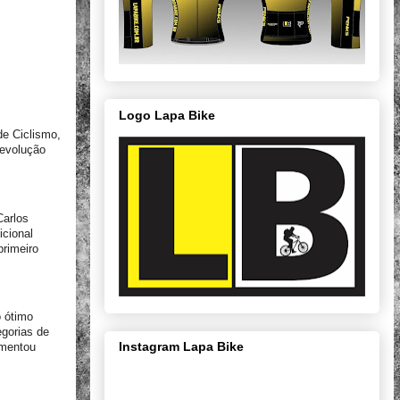
Logo Lapa Bike
de Ciclismo,
Revolução
Carlos
icional
primeiro
 ótimo
gorias de
Instagram Lapa Bike
omentou