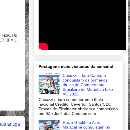
 Fizik, HB,
, CT UFMG,
Postagens mais visitadas da semana!
Cocuzzi e Iara Caetano
conquistam os primeiros
títulos do Campeonato
Brasileiro de Mountain Bike
XC 2026
Cocuzzi e Iara comemoram o título
nacional Crédito: Ueverton Santos/CBC
Provas de Eliminator abriram a competição
em São José dos Campos com...
Raiza Goulão e Alex
is antiga
Malacarne conquistam os