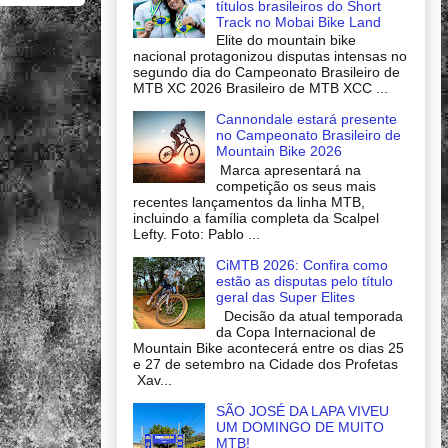
títulos brasileiros do Short
Track no Mobai Bike Land
Elite do mountain bike
nacional protagonizou disputas intensas no
segundo dia do Campeonato Brasileiro de
MTB XC 2026 Brasileiro de MTB XCC ...
Cannondale estará presente
no Campeonato Brasileiro de
Mountain Bike 2026
Marca apresentará na
competição os seus mais
recentes lançamentos da linha MTB,
incluindo a família completa da Scalpel
Lefty. Foto: Pablo ...
CiMTB 2026: Confira como
estão as disputas pelo título
geral das Super Elites
Decisão da atual temporada
da Copa Internacional de
Mountain Bike acontecerá entre os dias 25
e 27 de setembro na Cidade dos Profetas
Xav...
SÃO JOSÉ DA LAPA VIVEU
UM DOMINGO DE MUITO
MTB!