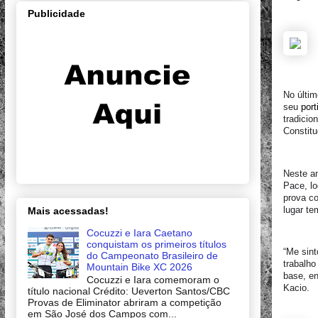
Publicidade
No últim
seu
port
tradicio
Constitu
Neste a
Pace, lo
prova co
lugar te
Mais acessadas!
Cocuzzi e Iara Caetano
conquistam os primeiros títulos
“Me sin
do Campeonato Brasileiro de
trabalh
Mountain Bike XC 2026
base, en
Cocuzzi e Iara comemoram o
Kacio.
título nacional Crédito: Ueverton Santos/CBC
Provas de Eliminator abriram a competição
em São José dos Campos com...