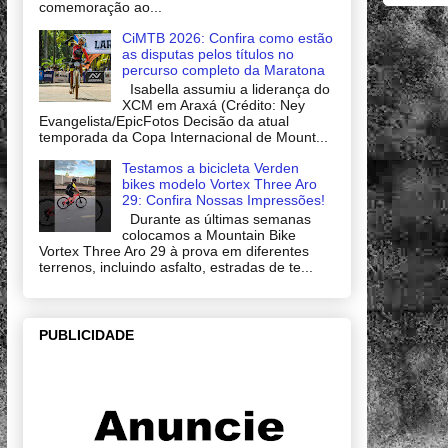
comemoração ao...
CiMTB 2026: Confira como estão
as disputas pelos títulos no
percurso completo da Maratona
Isabella assumiu a liderança do
XCM em Araxá (Crédito: Ney
Evangelista/EpicFotos Decisão da atual
temporada da Copa Internacional de Mount...
Testamos a bicicleta Verden
bikes modelo Vortex Three Aro
29: Confira Nossas Impressões!
Durante as últimas semanas
colocamos a Mountain Bike
Vortex Three Aro 29 à prova em diferentes
terrenos, incluindo asfalto, estradas de te...
PUBLICIDADE