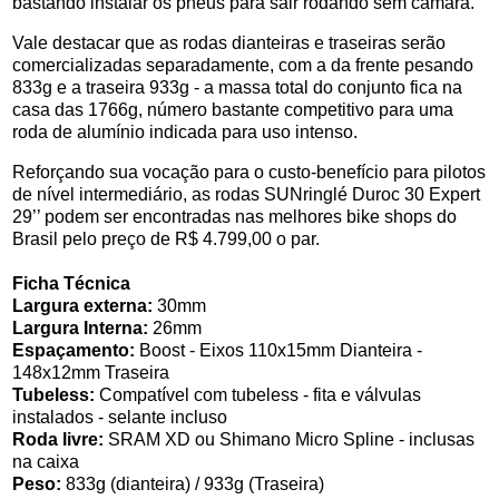
bastando instalar os pneus para sair rodando sem câmara.
Vale destacar que as rodas dianteiras e traseiras serão
comercializadas separadamente, com a da frente pesando
833g e a traseira 933g - a massa total do conjunto fica na
casa das 1766g, número bastante competitivo para uma
roda de alumínio indicada para uso intenso.
Reforçando sua vocação para o custo-benefício para pilotos
de nível intermediário, as rodas SUNringlé Duroc 30 Expert
29’’ podem ser encontradas nas melhores bike shops do
Brasil pelo preço de R$ 4.799,00 o par.
Ficha Técnica
Largura externa:
30mm
Largura Interna:
26mm
Espaçamento:
Boost - Eixos 110x15mm Dianteira -
148x12mm Traseira
Tubeless:
Compatível com tubeless - fita e válvulas
instalados - selante incluso
Roda livre:
SRAM XD ou Shimano Micro Spline - inclusas
na caixa
Peso:
833g (dianteira) / 933g (Traseira)