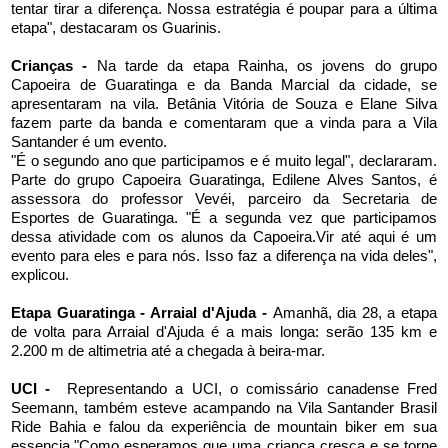
tentar tirar a diferença. Nossa estratégia é poupar para a última
etapa", destacaram os Guarinis.
Crianças -
Na tarde da etapa Rainha, os jovens do grupo
Capoeira de Guaratinga e da Banda Marcial da cidade, se
apresentaram na vila. Betânia Vitória de Souza e Elane Silva
fazem parte da banda e comentaram que a vinda para a Vila
Santander é um evento.
"É o segundo ano que participamos e é muito legal", declararam.
Parte do grupo Capoeira Guaratinga, Edilene Alves Santos, é
assessora do professor Vevéi, parceiro da Secretaria de
Esportes de Guaratinga. "É a segunda vez que participamos
dessa atividade com os alunos da Capoeira.Vir até aqui é um
evento para eles e para nós. Isso faz a diferença na vida deles",
explicou.
Etapa Guaratinga - Arraial d'Ajuda -
Amanhã, dia 28, a etapa
de volta para Arraial d'Ajuda é a mais longa: serão 135 km e
2.200 m de altimetria até a chegada à beira-mar.
UCI -
Representando a UCI, o comissário canadense Fred
Seemann, também esteve acampando na Vila Santander Brasil
Ride Bahia e falou da experiência de mountain biker em sua
essencia."Como esperamos que uma criança cresça e se torne