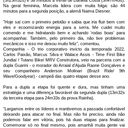
(5h29m32s) e 38 minutos à frente de Daniela Costa (5h47m43s).
Na geral feminina, Marcela lidera com muita folga: são 44
minutos para a segunda posição, a alemã Naima Diesner.
"Hoje saí com o primeiro pelotão e sabia que iria fluir bem com
eles e ecoomizando energia para a serra. Me cuidei muito
comendo e me hidratando bem e achando 'rodas boas' para
acompanhar. Também, pelo primeiro dia, não tive problemas
mecânicos e isso me deixou muito feliz", comentou.
Companhia - O trio corporativo invicto da temporada 2022,
Carlos Paixão, Marcus Silva e Walace Assis - Time First Bike
Jundiaí / Tutano Bike/ MRV Construtora, veio na parceria com a
dupla Guarini - o morador do Arraial d'Ajuda Raone Gonçalves e
seu companheiro Anderson Molinari (Brazil Ride/ 9th
Wave/Goodyear) - campeã das quatro etapas desse ano.
Para a dupla a etapa foi quente e dura, mas tinham uma
estratégia e uma diferença favorável da segunda dupla (13m32s
da terceira etapa para 24m33s da prova Rainha).
"Largamos entre os líderes e mantivemos a passada confortável
deixando para atacar no final. Mas não foi preciso. ainda não
podemos falar em vitória, pois há duas etapas para finalizar.
Comemorar só no final mesmo, pois amanhã muita gente vai