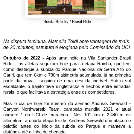
Rosita Belinky / Brasil Ride
Na disputa feminina, Marcella Toldi abre vantagem de mais
de 20 minutos; estrutura é elogiada pelo Comissário da UCI
Outubro de 2022 -
Após uma noite na Vila Santander Brasil
Ride, , os atletas seguiram hoje para a etapa Rainha, que tem
como destaque a subida do Parque Nacional da Serra Alto do
Cariri, que tem 8km e 780m altimetria acumulada, já na primeira
parte da prova, seguido de uma descida incrível. Sob o sol
escaldante, o trajeto teve singletracks e trechos entre estradas
rurais, o que facilitava a estratégia entre os competidores.
Mas o dia de hoje foi mesmo do alemão Andreas Seewald -
Canyon Northwaretb Team, campeão mundial 2021 e atual
número 1 da UCI de maratona. Nos 101 km e 2.440 m de
altimetria , a quarta etapa foi de Andreas Seewald que atacou o
pelotão antes do inicio da subida do Parque e manteve a
distância até a linha de chegada.