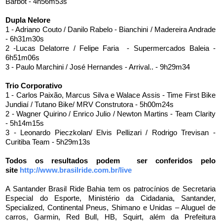
Barbot - 4h56m53s
Dupla Nelore
1 - Adriano Couto / Danilo Rabelo - Bianchini / Madereira Andrade
- 6h31m30s
2 -Lucas Delatorre / Felipe Faria - Supermercados Baleia -
6h51m06s
3 - Paulo Marchini / José Hernandes - Arrival.. - 9h29m34
Trio Corporativo
1 - Carlos Paixão, Marcus Silva e Walace Assis - Time First Bike
Jundiaí / Tutano Bike/ MRV Construtora - 5h00m24s
2 - Wagner Quirino / Enrico Julio / Newton Martins - Team Clarity
- 5h14m15s
3 - Leonardo Pieczkolan/ Elvis Pellizari / Rodrigo Trevisan -
Curitiba Team - 5h29m13s
Todos os resultados podem ser conferidos pelo
site
http://www.brasilride.com.br/
live
A Santander Brasil Ride Bahia tem os patrocínios de Secretaria
Especial do Esporte, Ministério da Cidadania, Santander,
Specialized, Continental Pneus, Shimano e Unidas – Aluguel de
carros, Garmin, Red Bull, HB, Squirt, além da Prefeitura