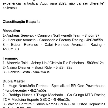
experiência fantástica. Aqui, para 2023, não vai ser diferente",
salientou.
Classificação Etapa 4:
Masculino
1- Andreas Seewald - Cannyon Northwaretb Team - 3h56m37
2 - Henrique Avancini - Cannondale Factory Racing - 4h02m55s
3 - Edson Rezende - Caloi Henrique Avancini Racing -
4h05m50s
Feminino
1- Marcella Toldi - Johny Lin / Ciclovia Rio Pinheiros - 5h09m12s
2- Naima Diesner - Brasil Ride - 5h29m32s
3 - Daniela Costa - 5h47m43s
Dupla Master
1 - Hugo Neto/João Pereira - Specialized BR Oce Powerhouse
4Funbikecenter - 4h27m55s
2 - Rodrigo Nunes / Thiago Machado - Go Gringo MTB Racing
TCM Medicina Esporte SSCC - 4h46m13s
3 - Valério Ferreira / Carlos Ramos (POR) - VF Osteo Trepanelas