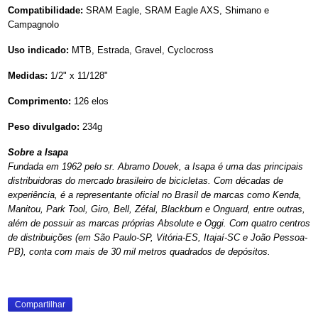
Compatibilidade:
SRAM Eagle, SRAM Eagle AXS, Shimano e
Campagnolo
Uso indicado:
MTB, Estrada, Gravel, Cyclocross
Medidas:
1/2" x 11/128"
Comprimento:
126 elos
Peso divulgado:
234g
Sobre a Isapa
Fundada em 1962 pelo sr. Abramo Douek, a Isapa é uma das principais
distribuidoras do mercado brasileiro de bicicletas. Com décadas de
experiência, é a representante oficial no Brasil de marcas como Kenda,
Manitou, Park Tool, Giro, Bell, Zéfal, Blackburn e Onguard, entre outras,
além de possuir as marcas próprias Absolute e Oggi. Com quatro centros
de distribuições (em São Paulo-SP, Vitória-ES, Itajaí-SC e João Pessoa-
PB), conta com mais de 30 mil metros quadrados de depósitos.
Compartilhar