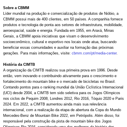
Sobre a CBMM
Líder mundial na produção e comercialização de produtos de Nióbio, a
CBMM possui mais de 400 clientes, em 50 países. A companhia fornece
produtos e tecnologia de ponta aos setores de infraestrutura, mobilidade,
aeroespacial, saúde e energia. Fundada em 1955, em Araxá, Minas
Gerais, a CBMM apoia iniciativas que visam o desenvolvimento
socioeconômico, cultural e esportivo nos locais onde atua, buscando
beneficiar essas comunidades e auxiliar na formação das próximas
gerações. Para mais informações, visite:
cbmm.com/pt/media-center
.
História da CIMTB
A organização da CIMTB realizou sua primeira prova em 1996. Desde
então, vem inovando e contribuindo ativamente para o crescimento e
fortalecimento do mountain bike e o mercado de bicicletas no Brasil.
Contando pontos para o ranking mundial da União Ciclística Internacional
(UCI) desde 2004, a CIMTB tem sido seletiva para os Jogos Olímpicos
nos ciclos de Pequim 2008, Londres 2012, Rio 2016, Tóquio 2020 e Paris
2024. Em 2022, a CIMTB aumentou ainda mais sua relevância
internacional, com a realização da etapa de abertura da Copa do Mundo
Mercedes-Benz de Mountain Bike 2022, em Petrópolis. Além disso, foi
responsável pela construção da pista de mountain bike dos Jogos
Olímpicos Rio 2016, considerada uma das melhores da história dos