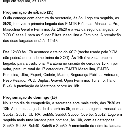
logo em seguida, às 17h30.
Programação de sábado (15)
O dia começa com abertura da secretaria, às 8h. Logo em seguida, às
8h20, tem vez a primeira largada das E-MTB Elétricas: Masculina Pro,
Masculina Geral e Feminina. Às 10h20 é a vez da segunda largada, o
XCO Classe 1 para as Super Elites Masculina e Feminina. A premiação
das duas largadas será às 12h15.
Das 12h30 às 17h acontece o treino do XCO (trecho usado pelo XCM
não poderá ser usado no treino do XCO). Às 14h é vez da terceira
largada, para a tradicional Maratona no circuito de cerca de 15 km por
volta, para um total de 17 categorias (E-MTB Masculina, E-MTB
Feminina, Ultra, Expert, Cadete, Master, Segurança Pública, Veterano,
Peso Pesado, PCD, Duplas, Gravel, Open Feminina, Turismo, Hand
Bike). A premiação da Maratona ocorre às 18h.
Programação do domingo (16)
No último dia de competição, a secretaria abre mais cedo, das 7h30 às
13h. A primeira largada do dia será às 8h, com as categorias masculinas
Sub17, Sub15, ULTRA, Sub55, Sub60, Sub65, Over65, Sub12. Logo em
seguida mais uma largada para homens, às 10h, com as categorias
Sub30, Sub35, Sub40, Sub45 e Sub50. A premiação da primeira largada