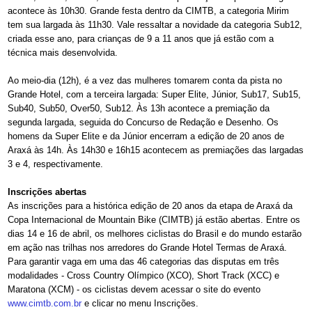
acontece às 10h30. Grande festa dentro da CIMTB, a categoria Mirim
tem sua largada às 11h30. Vale ressaltar a novidade da categoria Sub12,
criada esse ano, para crianças de 9 a 11 anos que já estão com a
técnica mais desenvolvida.
Ao meio-dia (12h), é a vez das mulheres tomarem conta da pista no
Grande Hotel, com a terceira largada: Super Elite, Júnior, Sub17, Sub15,
Sub40, Sub50, Over50, Sub12. Às 13h acontece a premiação da
segunda largada, seguida do Concurso de Redação e Desenho. Os
homens da Super Elite e da Júnior encerram a edição de 20 anos de
Araxá às 14h. Às 14h30 e 16h15 acontecem as premiações das largadas
3 e 4, respectivamente.
Inscrições abertas
As inscrições para a histórica edição de 20 anos da etapa de Araxá da
Copa Internacional de Mountain Bike (CIMTB) já estão abertas. Entre os
dias 14 e 16 de abril, os melhores ciclistas do Brasil e do mundo estarão
em ação nas trilhas nos arredores do Grande Hotel Termas de Araxá.
Para garantir vaga em uma das 46 categorias das disputas em três
modalidades - Cross Country Olímpico (XCO), Short Track (XCC) e
Maratona (XCM) - os ciclistas devem acessar o site do evento
www.cimtb.com.br
e clicar no menu Inscrições.