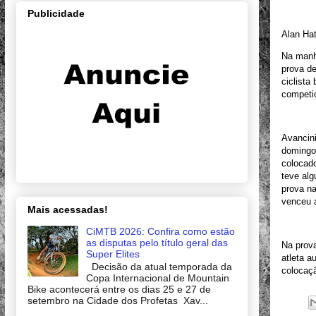
Publicidade
Alan Ha
Na manh
prova de
ciclista
competi
Avancini
domingo 
colocado
teve alg
prova na
venceu 
Mais acessadas!
CiMTB 2026: Confira como estão
as disputas pelo título geral das
Na prova
Super Elites
atleta a
Decisão da atual temporada da
colocaç
Copa Internacional de Mountain
Bike acontecerá entre os dias 25 e 27 de
setembro na Cidade dos Profetas Xav...