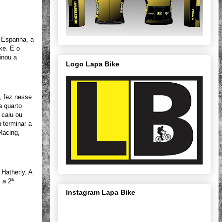
a Espanha, a
ke. E o
inou a
Logo Lapa Bike
, fez nesse
a quarto
 caiu ou
 terminar a
Racing,
Hatherly. A
 a 2ª
Instagram Lapa Bike