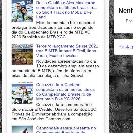
Raiza Goulão e Alex Malacarne
conquistam os títulos brasileiros
Nenh
do Short Track no Mobai Bike
Land
Pos
Elite do mountain bike nacional
protagonizou disputas intensas no segundo
dia do Campeonato Brasileiro de MTB XC
2026 Brasileiro de MTB XCC ...
Terceiro lançamento Sense 2021
Postag
traz E-MTB Impact E-Trail, linha
Versa, Exalt e Invictus
Novidades apresentadas no dia
10 de dezembro ampliam acesso
ao mundo do E-MTB, além de oferecerem
bikes de alta tecnologia e linha Gravel...
Cocuzzi e Iara Caetano
conquistam os primeiros títulos
do Campeonato Brasileiro de
Mountain Bike XC 2026
Cocuzzi e Iara comemoram o
título nacional Crédito: Ueverton Santos/CBC
Provas de Eliminator abriram a competição
em São José dos Campos com...
Cannondale estará presente no
Campeonato Brasileiro de