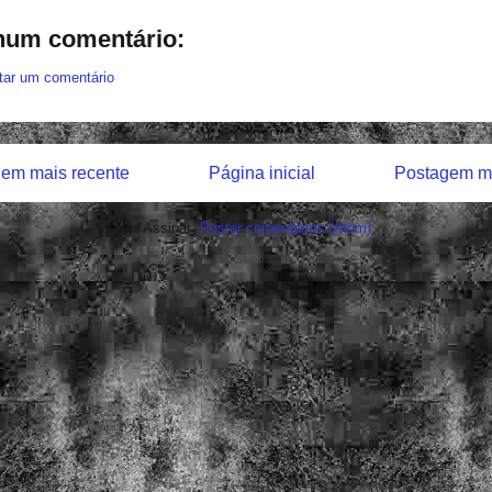
um comentário:
tar um comentário
em mais recente
Página inicial
Postagem ma
Assinar:
Postar comentários (Atom)