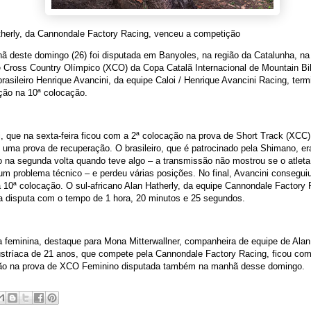
therly, da Cannondale Factory Racing, venceu a competição
ã deste domingo (26) foi disputada em Banyoles, na região da Catalunha, n
 Cross Country Olímpico (XCO) da Copa Catalã Internacional de Mountain Bi
 brasileiro Henrique Avancini, da equipe Caloi / Henrique Avancini Racing, term
ção na 10ª colocação.
, que na sexta-feira ficou com a 2ª colocação na prova de Short Track (XCC)
uma prova de recuperação. O brasileiro, que é patrocinado pela Shimano, er
 na segunda volta quando teve algo – a transmissão não mostrou se o atleta
um problema técnico – e perdeu várias posições. No final, Avancini conseguiu
 10ª colocação. O sul-africano Alan Hatherly, da equipe Cannondale Factory 
a disputa com o tempo de 1 hora, 20 minutos e 25 segundos.
 feminina, destaque para Mona Mitterwallner, companheira de equipe de Alan 
ustríaca de 21 anos, que compete pela Cannondale Factory Racing, ficou com
ão na prova de XCO Feminino disputada também na manhã desse domingo.