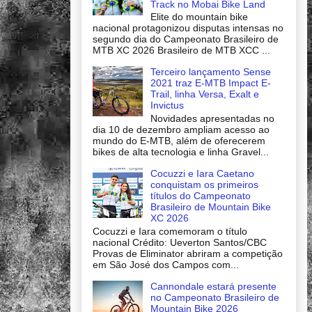
Track no Mobai Bike Land
Elite do mountain bike
nacional protagonizou disputas intensas no
segundo dia do Campeonato Brasileiro de
MTB XC 2026 Brasileiro de MTB XCC ...
Terceiro lançamento Sense
2021 traz E-MTB Impact E-
Trail, linha Versa, Exalt e
Invictus
Novidades apresentadas no
dia 10 de dezembro ampliam acesso ao
mundo do E-MTB, além de oferecerem
bikes de alta tecnologia e linha Gravel...
Cocuzzi e Iara Caetano
conquistam os primeiros
títulos do Campeonato
Brasileiro de Mountain Bike
XC 2026
Cocuzzi e Iara comemoram o título
nacional Crédito: Ueverton Santos/CBC
Provas de Eliminator abriram a competição
em São José dos Campos com...
Cannondale estará presente
no Campeonato Brasileiro de
Mountain Bike 2026