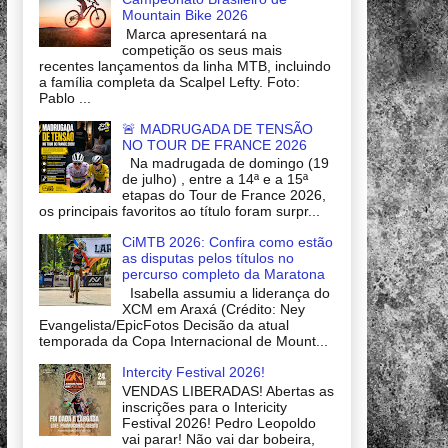
Mountain Bike 2026
Marca apresentará na
competição os seus mais
recentes lançamentos da linha MTB, incluindo
a família completa da Scalpel Lefty. Foto:
Pablo ...
🚨 MADRUGADA DE TENSÃO
NO TOUR DE FRANCE 2026
Na madrugada de domingo (19
de julho) , entre a 14ª e a 15ª
etapas do Tour de France 2026,
os principais favoritos ao título foram surpr...
CiMTB 2026: Confira como estão
as disputas pelos títulos no
percurso completo da Maratona
Isabella assumiu a liderança do
XCM em Araxá (Crédito: Ney
Evangelista/EpicFotos Decisão da atual
temporada da Copa Internacional de Mount...
Intercity Festival 2026!
VENDAS LIBERADAS! Abertas as
inscrições para o Intericity
Festival 2026! Pedro Leopoldo
vai parar! Não vai dar bobeira,