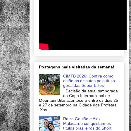
Postagens mais visitadas da semana!
CiMTB 2026: Confira como
estão as disputas pelo título
geral das Super Elites
Decisão da atual temporada
da Copa Internacional de
Mountain Bike acontecerá entre os dias 25
e 27 de setembro na Cidade dos Profetas
Xav...
Raiza Goulão e Alex
Malacarne conquistam os
títulos brasileiros do Short