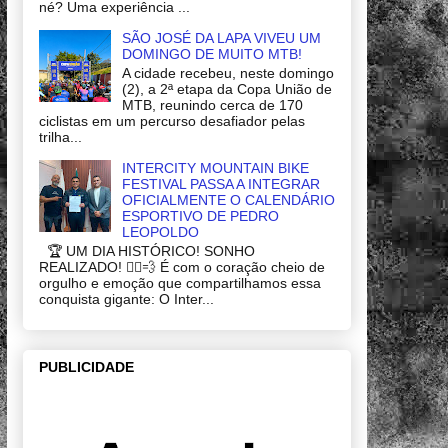
né? Uma experiência ...
SÃO JOSÉ DA LAPA VIVEU UM
DOMINGO DE MUITO MTB!
A cidade recebeu, neste domingo
(2), a 2ª etapa da Copa União de
MTB, reunindo cerca de 170
ciclistas em um percurso desafiador pelas
trilha...
INTERCITY MOUNTAIN BIKE
FESTIVAL PASSA A INTEGRAR
OFICIALMENTE O CALENDÁRIO
ESPORTIVO DE PEDRO
LEOPOLDO
🏆 UM DIA HISTÓRICO! SONHO
REALIZADO! 🚴‍♂️💨 É com o coração cheio de
orgulho e emoção que compartilhamos essa
conquista gigante: O Inter...
PUBLICIDADE