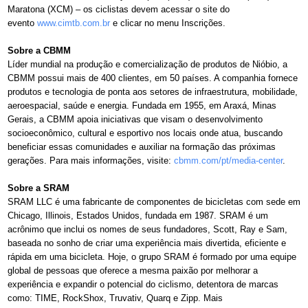
Maratona (XCM) – os ciclistas devem acessar o site do
evento
www.cimtb.com.br
e clicar no menu Inscrições.
Sobre a CBMM
Líder mundial na produção e comercialização de produtos de Nióbio, a
CBMM possui mais de 400 clientes, em 50 países. A companhia fornece
produtos e tecnologia de ponta aos setores de infraestrutura, mobilidade,
aeroespacial, saúde e energia. Fundada em 1955, em Araxá, Minas
Gerais, a CBMM apoia iniciativas que visam o desenvolvimento
socioeconômico, cultural e esportivo nos locais onde atua, buscando
beneficiar essas comunidades e auxiliar na formação das próximas
gerações. Para mais informações, visite:
cbmm.com/pt/media-center
.
Sobre a SRAM
SRAM LLC é uma fabricante de componentes de bicicletas com sede em
Chicago, Illinois, Estados Unidos, fundada em 1987. SRAM é um
acrônimo que inclui os nomes de seus fundadores, Scott, Ray e Sam,
baseada no sonho de criar uma experiência mais divertida, eficiente e
rápida em uma bicicleta. Hoje, o grupo SRAM é formado por uma equipe
global de pessoas que oferece a mesma paixão por melhorar a
experiência e expandir o potencial do ciclismo, detentora de marcas
como: TIME, RockShox, Truvativ, Quarq e Zipp. Mais