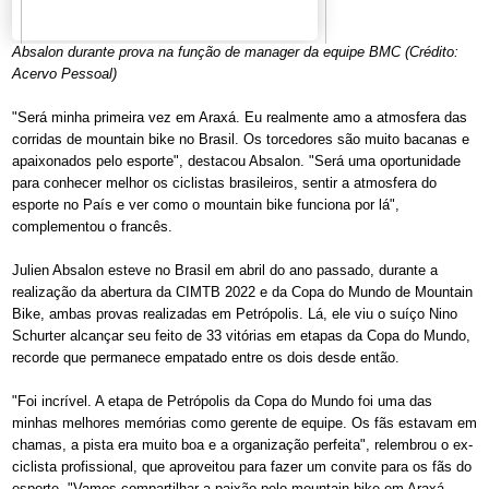
Absalon durante prova na função de manager da equipe BMC (Crédito:
Acervo Pessoal)
"Será minha primeira vez em Araxá. Eu realmente amo a atmosfera das
corridas de mountain bike no Brasil. Os torcedores são muito bacanas e
apaixonados pelo esporte", destacou Absalon. "Será uma oportunidade
para conhecer melhor os ciclistas brasileiros, sentir a atmosfera do
esporte no País e ver como o mountain bike funciona por lá",
complementou o francês.
Julien Absalon esteve no Brasil em abril do ano passado, durante a
realização da abertura da CIMTB 2022 e da Copa do Mundo de Mountain
Bike, ambas provas realizadas em Petrópolis. Lá, ele viu o suíço Nino
Schurter alcançar seu feito de 33 vitórias em etapas da Copa do Mundo,
recorde que permanece empatado entre os dois desde então.
"Foi incrível. A etapa de Petrópolis da Copa do Mundo foi uma das
minhas melhores memórias como gerente de equipe. Os fãs estavam em
chamas, a pista era muito boa e a organização perfeita", relembrou o ex-
ciclista profissional, que aproveitou para fazer um convite para os fãs do
esporte. "Vamos compartilhar a paixão pelo mountain bike em Araxá.