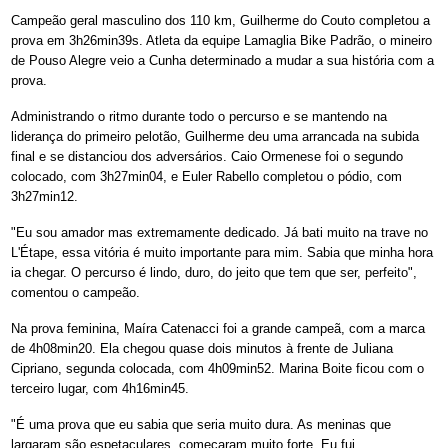
Campeão geral masculino dos 110 km, Guilherme do Couto completou a
prova em 3h26min39s. Atleta da equipe Lamaglia Bike Padrão, o mineiro
de Pouso Alegre veio a Cunha determinado a mudar a sua história com a
prova.
Administrando o ritmo durante todo o percurso e se mantendo na
liderança do primeiro pelotão, Guilherme deu uma arrancada na subida
final e se distanciou dos adversários. Caio Ormenese foi o segundo
colocado, com 3h27min04, e Euler Rabello completou o pódio, com
3h27min12.
"Eu sou amador mas extremamente dedicado. Já bati muito na trave no
L'Étape, essa vitória é muito importante para mim. Sabia que minha hora
ia chegar. O percurso é lindo, duro, do jeito que tem que ser, perfeito",
comentou o campeão.
Na prova feminina, Maíra Catenacci foi a grande campeã, com a marca
de 4h08min20. Ela chegou quase dois minutos à frente de Juliana
Cipriano, segunda colocada, com 4h09min52. Marina Boite ficou com o
terceiro lugar, com 4h16min45.
"É uma prova que eu sabia que seria muito dura. As meninas que
largaram são espetaculares, começaram muito forte. Eu fui