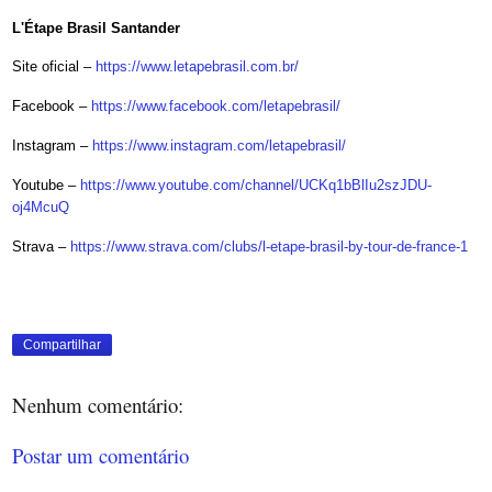
L'Étape Brasil Santander
Site oficial –
https://www.letapebrasil.com.
br/
Facebook –
https://www.facebook.com/
letapebrasil/
Instagram –
https://www.instagram.com/
letapebrasil/
Youtube –
https://www.youtube.com/
channel/UCKq1bBlIu2szJDU-
oj4McuQ
Strava –
https://www.strava.com/clubs/
l-etape-brasil-by-tour-de-
france-1
Compartilhar
Nenhum comentário:
Postar um comentário