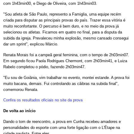
com 1h43min00, e Diego de Oliveira, com 1h43min03.
"Sou atleta de São Paulo, represento a Famiglia, uma equipe recém
criada para disputar as principais provas do país. Trazer essa vitória é
muito reconfortante. O percurso é bem duro, e no meio da prova já
selecionou os atletas. Ficamos em quatro no final, para a disputa da
subida da igreja. Prevaleceu minha explosão, mesmo cansado consegui
dar um sprint", explicou Márcio.
Renata Morais foi a campeã geral feminina, com o tempo de 2h03min07.
Em segundo ficou Paola Rodrigues Chermont, com 2h03min41, e Luiza
Rabelo completou o pódio, fazendo 2h03min47.
"Eu sou de Goiânia, vim trabalhar no evento, montei estande. A prova foi
muito bacana, demais. Fui controlando as câibras na subida final",
comemorou Renata.
Confira os resultados oficiais no site da prova
De volta ao início
Dando o tom de reencontro, a prova em Cunha recebeu amadores e
personalidades do esporte com uma forte ligação com o L'Étape na
cidade paulista. Entre eles,