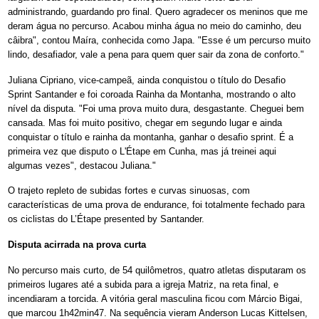
administrando, guardando pro final. Quero agradecer os meninos que me
deram água no percurso. Acabou minha água no meio do caminho, deu
câibra", contou Maíra, conhecida como Japa. "Esse é um percurso muito
lindo, desafiador, vale a pena para quem quer sair da zona de conforto."
Juliana Cipriano, vice-campeã, ainda conquistou o título do Desafio
Sprint Santander e foi coroada Rainha da Montanha, mostrando o alto
nível da disputa. "Foi uma prova muito dura, desgastante. Cheguei bem
cansada. Mas foi muito positivo, chegar em segundo lugar e ainda
conquistar o título e rainha da montanha, ganhar o desafio sprint. É a
primeira vez que disputo o L'Étape em Cunha, mas já treinei aqui
algumas vezes", destacou Juliana."
O trajeto repleto de subidas fortes e curvas sinuosas, com
características de uma prova de endurance, foi totalmente fechado para
os ciclistas do L’Étape presented by Santander.
Disputa acirrada na prova curta
No percurso mais curto, de 54 quilômetros, quatro atletas disputaram os
primeiros lugares até a subida para a igreja Matriz, na reta final, e
incendiaram a torcida. A vitória geral masculina ficou com Márcio Bigai,
que marcou 1h42min47. Na sequência vieram Anderson Lucas Kittelsen,