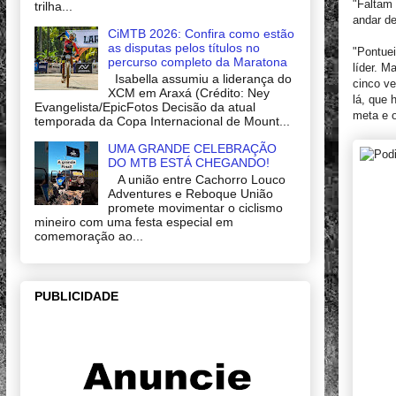
"Faltam 
trilha...
andar d
CiMTB 2026: Confira como estão
as disputas pelos títulos no
"Pontuei
percurso completo da Maratona
líder. M
Isabella assumiu a liderança do
cinco ve
XCM em Araxá (Crédito: Ney
lá, que 
Evangelista/EpicFotos Decisão da atual
meta e o
temporada da Copa Internacional de Mount...
UMA GRANDE CELEBRAÇÃO
DO MTB ESTÁ CHEGANDO!
A união entre Cachorro Louco
Adventures e Reboque União
promete movimentar o ciclismo
mineiro com uma festa especial em
comemoração ao...
PUBLICIDADE