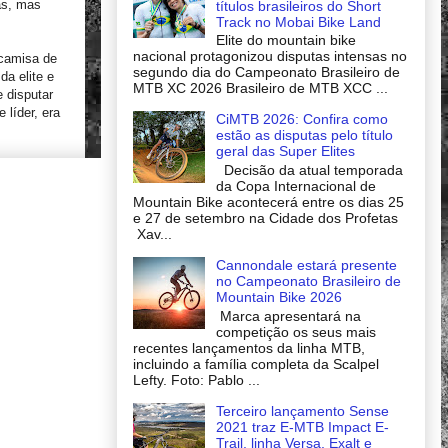
as, mas
títulos brasileiros do Short
Track no Mobai Bike Land
Elite do mountain bike
nacional protagonizou disputas intensas no
 camisa de
segundo dia do Campeonato Brasileiro de
da elite e
MTB XC 2026 Brasileiro de MTB XCC ...
 disputar
 líder, era
CiMTB 2026: Confira como
estão as disputas pelo título
geral das Super Elites
Decisão da atual temporada
da Copa Internacional de
Mountain Bike acontecerá entre os dias 25
e 27 de setembro na Cidade dos Profetas
Xav...
Cannondale estará presente
no Campeonato Brasileiro de
Mountain Bike 2026
Marca apresentará na
competição os seus mais
recentes lançamentos da linha MTB,
incluindo a família completa da Scalpel
Lefty. Foto: Pablo ...
Terceiro lançamento Sense
2021 traz E-MTB Impact E-
Trail, linha Versa, Exalt e