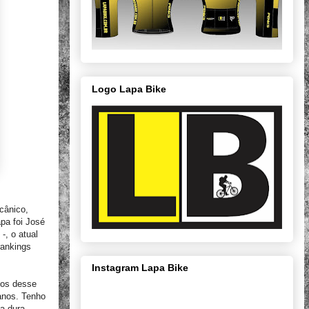
Logo Lapa Bike
cânico,
pa foi José
-, o atual
rankings
Instagram Lapa Bike
sos desse
 anos. Tenho
a dura.