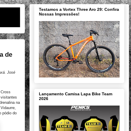
Testamos a Vortex Three Aro 29: Confira
Nossas Impressões!
pa de
axá. José
o Cross
Lançamento Camisa Lapa Bike Team
visitantes
2026
drenalina na
 Vidaurre,
o pódio do