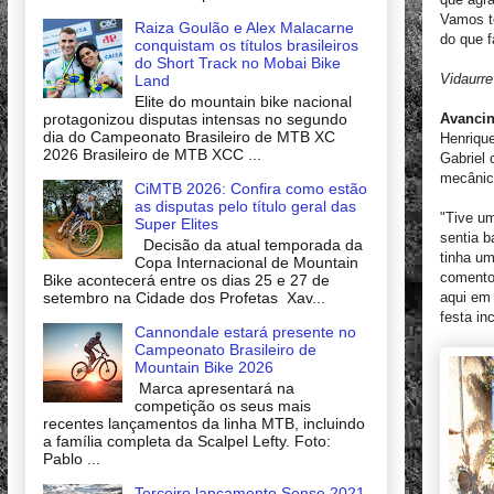
Vamos t
Raiza Goulão e Alex Malacarne
do que f
conquistam os títulos brasileiros
do Short Track no Mobai Bike
Vidaurre
Land
Elite do mountain bike nacional
Avancin
protagonizou disputas intensas no segundo
dia do Campeonato Brasileiro de MTB XC
Henrique
2026 Brasileiro de MTB XCC ...
Gabriel 
mecânico
CiMTB 2026: Confira como estão
as disputas pelo título geral das
"Tive u
Super Elites
sentia b
Decisão da atual temporada da
tinha um
Copa Internacional de Mountain
comento
Bike acontecerá entre os dias 25 e 27 de
aqui em 
setembro na Cidade dos Profetas Xav...
festa in
Cannondale estará presente no
Campeonato Brasileiro de
Mountain Bike 2026
Marca apresentará na
competição os seus mais
recentes lançamentos da linha MTB, incluindo
a família completa da Scalpel Lefty. Foto:
Pablo ...
Terceiro lançamento Sense 2021