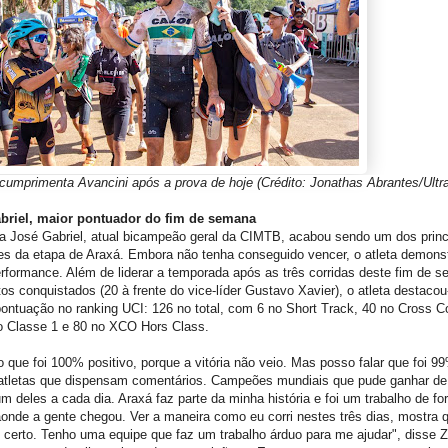
cumprimenta Avancini após a prova de hoje (Crédito: Jonathas Abrantes/Ultra
briel, maior pontuador do fim de semana
ta José Gabriel, atual bicampeão geral da CIMTB, acabou sendo um dos princ
es da etapa de Araxá. Embora não tenha conseguido vencer, o atleta demon
rformance. Além de liderar a temporada após as três corridas deste fim de 
os conquistados (20 à frente do vice-líder Gustavo Xavier), o atleta destacou
ontuação no ranking UCI: 126 no total, com 6 no Short Track, 40 no Cross C
o Classe 1 e 80 no XCO Hors Class.
o que foi 100% positivo, porque a vitória não veio. Mas posso falar que foi 9
atletas que dispensam comentários. Campeões mundiais que pude ganhar de
 deles a cada dia. Araxá faz parte da minha história e foi um trabalho de fo
onde a gente chegou. Ver a maneira como eu corri nestes três dias, mostra 
certo. Tenho uma equipe que faz um trabalho árduo para me ajudar", disse Z