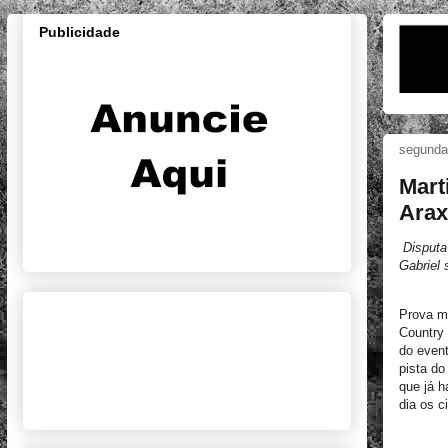
Publicidade
segunda-
Mart
Arax
Disputa
Gabriel
Prova ma
Country
do event
pista do
que já h
dia os c