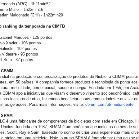
 Fernando (ARG) - 1h21min52
erme Muller - 1h22min16
stian Maldonado (CHI) - 1h22min29
o ranking da temporada na CIMTB
Gabriel Marques - 125 pontos
vo Xavier - 106 pontos
Galinski - 102 pontos
n Vidaurre - 95 pontos
el Soto - 87 pontos
a CBMM
undial na produção e comercialização de produtos de Nióbio, a CBMM possui
ntes, em 50 países. A companhia fornece produtos e tecnologia de ponta aos
rutura, mobilidade, aeroespacial, saúde e energia. Fundada em 1955, em Ara
a CBMM apoia iniciativas que visam o desenvolvimento socioeconômico, cult
o nos locais onde atua, buscando beneficiar essas comunidades e auxiliar n
imas gerações. Para mais informações, visite:
cbmm.com/pt/media-center
.
a SRAM
C é uma fabricante de componentes de bicicletas com sede em Chicago, Illi
 Unidos, fundada em 1987. SRAM é um acrônimo que inclui os nomes de se
es, Scott, Ray e Sam, baseada no sonho de criar uma experiência mais diver
e e rápida em uma bicicleta. Hoje, o grupo SRAM é formado por uma equipe g