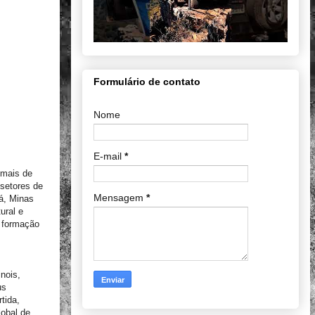
Formulário de contato
Nome
E-mail
*
 mais de
 setores de
Mensagem
*
xá, Minas
ural e
a formação
nois,
us
tida,
lobal de