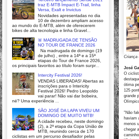
traz E-MTB Impact E-Trail, linha
Versa, Exalt e Invictus
Novidades apresentadas no dia
10 de dezembro ampliam acesso
ao mundo do E-MTB, além de oferecerem
bikes de alta tecnologia e linha Gravel...
🚨 MADRUGADA DE TENSÃO
NO TOUR DE FRANCE 2026
Na madrugada de domingo (19
de julho) , entre a 14ª e a 15ª
Criança 
etapas do Tour de France 2026,
os principais favoritos ao título foram surpr...
José Ga
O ciclis
Intercity Festival 2026!
destaqu
VENDAS LIBERADAS! Abertas as
ótima pe
inscrições para o Intericity
125 pont
Festival 2026! Pedro Leopoldo
grande p
vai parar! Não vai dar bobeira,
né? Uma experiência ...
Olímpic
SÃO JOSÉ DA LAPA VIVEU UM
"Não fal
DOMINGO DE MUITO MTB!
haviam 
A cidade recebeu, neste domingo
menos um
(2), a 2ª etapa da Copa União de
chegar a
MTB, reunindo cerca de 170
caminho 
ciclistas em um percurso desafiador pelas