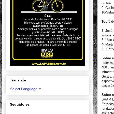
8- Joel
9- Guilh
10-Seba
Top 5 d
1- José 
2- Gusta
3- Ulan 
4- Marti
5- Catri
Sobre 
Líder m
400 clie
infraest
Gerais, 
Translate
esportiv
das próx
Select Language
▼
Sobre 
SRAM LL
Estados
Seguidores
fundador
eficient