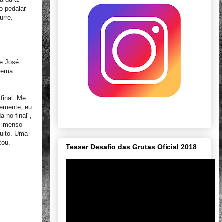
o pedalar
urre.
 e José
blema
final. Me
temente, eu
 no final",
 imenso
muito. Uma
zou.
Teaser Desafio das Grutas Oficial 2018