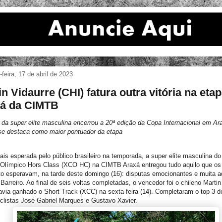
feira, 17 de abril de 2023
in Vidaurre (CHI) fatura outra vitória na eta
á da CIMTB
 da super elite masculina encerrou a 20ª edição da Copa Internacional em Ar
 se destaca como maior pontuador da etapa
is esperada pelo público brasileiro na temporada, a super elite masculina d
 Olímpico Hors Class (XCO HC) na CIMTB Araxá entregou tudo aquilo que os 
o esperavam, na tarde deste domingo (16): disputas emocionantes e muita a
 Barreiro. Ao final de seis voltas completadas, o vencedor foi o chileno Martin
avia ganhado o Short Track (XCC) na sexta-feira (14). Completaram o top 3 d
iclistas José Gabriel Marques e Gustavo Xavier.