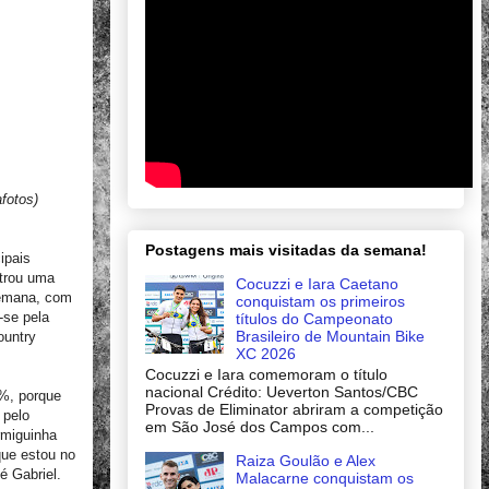
fotos)
Postagens mais visitadas da semana!
ipais
strou uma
Cocuzzi e Iara Caetano
semana, com
conquistam os primeiros
-se pela
títulos do Campeonato
Brasileiro de Mountain Bike
ountry
XC 2026
Cocuzzi e Iara comemoram o título
nacional Crédito: Ueverton Santos/CBC
9%, porque
Provas de Eliminator abriram a competição
 pelo
em São José dos Campos com...
rmiguinha
que estou no
Raiza Goulão e Alex
é Gabriel.
Malacarne conquistam os