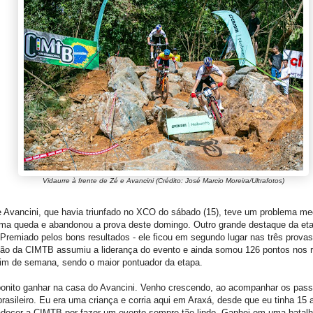
Vidaurre à frente de Zé e Avancini (Crédito: José Marcio Moreira/Ultrafotos)
 Avancini, que havia triunfado no XCO do sábado (15), teve um problema me
uma queda e abandonou a prova deste domingo. Outro grande destaque da eta
 Premiado pelos bons resultados - ele ficou em segundo lugar nas três provas 
ão da CIMTB assumiu a liderança do evento e ainda somou 126 pontos nos 
fim de semana, sendo o maior pontuador da etapa.
bonito ganhar na casa do Avancini. Venho crescendo, ao acompanhar os pas
 brasileiro. Eu era uma criança e corria aqui em Araxá, desde que eu tinha 15
adecer a CIMTB por fazer um evento sempre tão lindo. Ganhei em uma batalh