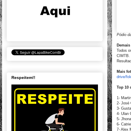
Pódio da
Demais 
Todos os
CIMTB. 
Resulta
Mais fo
drive/fol
Respeitem!!
Top 10 
1- Marti
2- José
3- Gust
4- Ulan 
5- Jhon
6- Catri
7- Alex