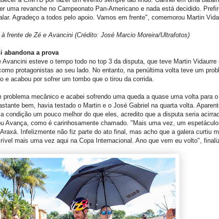
er uma revanche no Campeonato Pan-Americano e nada está decidido. Prefir
alar. Agradeço a todos pelo apoio. Vamos em frente", comemorou Martin Vida
 à frente de Zé e Avancini (Crédito: José Marcio Moreira/Ultrafotos)
i abandona a prova
 Avancini esteve o tempo todo no top 3 da disputa, que teve Martin Vidaurre
como protagonistas ao seu lado. No entanto, na penúltima volta teve um pro
 e acabou por sofrer um tombo que o tirou da corrida.
m problema mecânico e acabei sofrendo uma queda a quase uma volta para o 
astante bem, havia testado o Martin e o José Gabriel na quarta volta. Aparen
a condição um pouco melhor do que eles, acredito que a disputa seria acirrada
u Avança, como é carinhosamente chamado. "Mais uma vez, um espetáculo
Araxá. Infelizmente não fiz parte do ato final, mas acho que a galera curtiu 
crível mais uma vez aqui na Copa Internacional. Ano que vem eu volto", finali