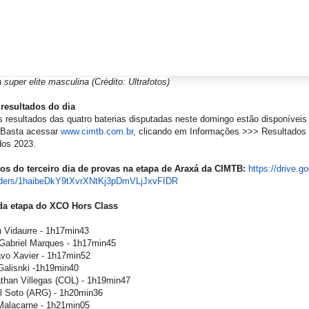
 super elite masculina (Crédito: Ultrafotos)
resultados do dia
 resultados das quatro baterias disputadas neste domingo estão disponíveis 
Basta acessar
www.cimtb.com.br
, clicando em Informações >>> Resultados
dos 2023.
tos do terceiro dia de provas na etapa de Araxá da CIMTB:
https://drive.g
ders/
1haibeDkY9tXvrXNtKj3pDmVLjJxvF
IDR
da etapa do XCO Hors Class
n Vidaurre - 1h17min43
 Gabriel Marques - 1h17min45
avo Xavier - 1h17min52
Galisnki -1h19min40
athan Villegas (COL) - 1h19min47
el Soto (ARG) - 1h20min36
 Malacarne - 1h21min05