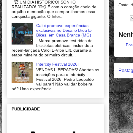
🏆 UM DIA HISTÓRICO! SONHO
Fonte: 
REALIZADO! 🚴‍♂️💨 É com o coração cheio de
orgulho e emoção que compartilhamos essa
conquista gigante: O Inter...
Caloi promove experiências
exclusivas no Desafio Brou E-
Nenh
Bikes, em Casa Branca (MG)
Marca promove test rides de
Pos
bicicletas elétricas, incluindo a
recém-lançada Caloi E-Vibe Lift, durante a
etapa mineira do primeiro circuit...
Intercity Festival 2026!
VENDAS LIBERADAS! Abertas as
Postag
inscrições para o Intericity
Festival 2026! Pedro Leopoldo
vai parar! Não vai dar bobeira,
né? Uma experiência ...
PUBLICIDADE