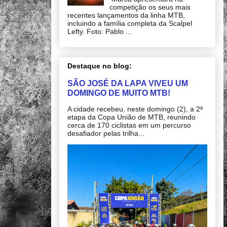
competição os seus mais
recentes lançamentos da linha MTB,
incluindo a família completa da Scalpel
Lefty. Foto: Pablo ...
Destaque no blog:
SÃO JOSÉ DA LAPA VIVEU UM
DOMINGO DE MUITO MTB!
A cidade recebeu, neste domingo (2), a 2ª
etapa da Copa União de MTB, reunindo
cerca de 170 ciclistas em um percurso
desafiador pelas trilha...