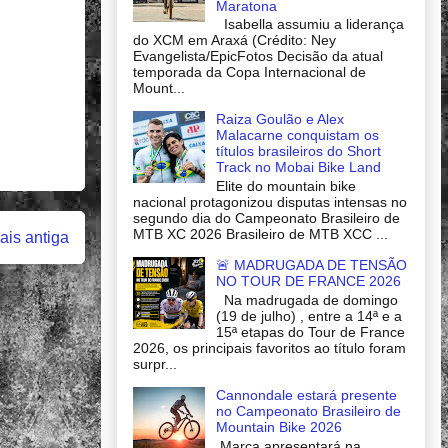
Maratona
Isabella assumiu a liderança
do XCM em Araxá (Crédito: Ney
Evangelista/EpicFotos Decisão da atual
temporada da Copa Internacional de
Mount...
Raiza Goulão e Alex
Malacarne conquistam os
títulos brasileiros do Short
Track no Mobai Bike Land
Elite do mountain bike
nacional protagonizou disputas intensas no
segundo dia do Campeonato Brasileiro de
MTB XC 2026 Brasileiro de MTB XCC ...
is antiga
🚨 MADRUGADA DE TENSÃO
NO TOUR DE FRANCE 2026
Na madrugada de domingo
(19 de julho) , entre a 14ª e a
15ª etapas do Tour de France
2026, os principais favoritos ao título foram
surpr...
Cannondale estará presente
no Campeonato Brasileiro de
Mountain Bike 2026
Marca apresentará na