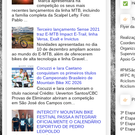
Marca apresentará na
Ho
competição os seus mais
recentes lançamentos da linha MTB, incluindo
a família completa da Scalpel Lefty. Foto:
To
Pablo ...
Flyer da
Terceiro lançamento Sense 2021
traz E-MTB Impact E-Trail, linha
Realizaç
Versa, Exalt e Invictus
Coordena
Novidades apresentadas no dia
Organiz
10 de dezembro ampliam acesso
ao mundo do E-MTB, além de oferecerem
Supervis
bikes de alta tecnologia e linha Gravel...
Apoio Ge
Cocuzzi e Iara Caetano
#PMSãoP
conquistam os primeiros títulos
#FPC #g
do Campeonato Brasileiro de
#ciclism
Mountain Bike XC 2026
#ciclism
Cocuzzi e Iara comemoram o
título nacional Crédito: Ueverton Santos/CBC
Provas de Eliminator abriram a competição
PR
em São José dos Campos com...
INTERCITY MOUNTAIN BIKE
3ª Etap
FESTIVAL PASSA A INTEGRAR
4ª Etap
OFICIALMENTE O CALENDÁRIO
5ª Etap
ESPORTIVO DE PEDRO
6ª Etap
LEOPOLDO