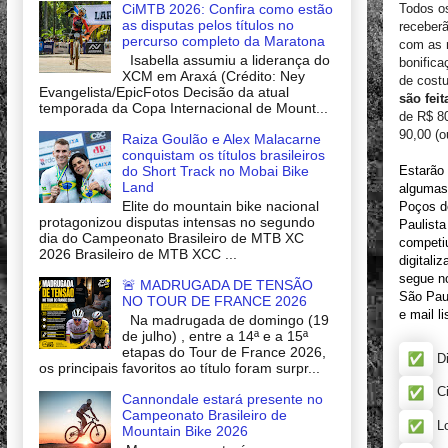
CiMTB 2026: Confira como estão
Todos o
as disputas pelos títulos no
receber
percurso completo da Maratona
com as 
Isabella assumiu a liderança do
bonifica
XCM em Araxá (Crédito: Ney
de cost
Evangelista/EpicFotos Decisão da atual
são fei
temporada da Copa Internacional de Mount...
de R$ 80
90,00 (o
Raiza Goulão e Alex Malacarne
conquistam os títulos brasileiros
do Short Track no Mobai Bike
Estarão 
Land
algumas
Elite do mountain bike nacional
Poços de
protagonizou disputas intensas no segundo
Paulista
dia do Campeonato Brasileiro de MTB XC
competiu
2026 Brasileiro de MTB XCC ...
digital
segue n
🚨 MADRUGADA DE TENSÃO
São Pau
NO TOUR DE FRANCE 2026
e mail li
Na madrugada de domingo (19
de julho) , entre a 14ª e a 15ª
etapas do Tour de France 2026,
Di
os principais favoritos ao título foram surpr...
Ci
Cannondale estará presente no
Campeonato Brasileiro de
Lo
Mountain Bike 2026