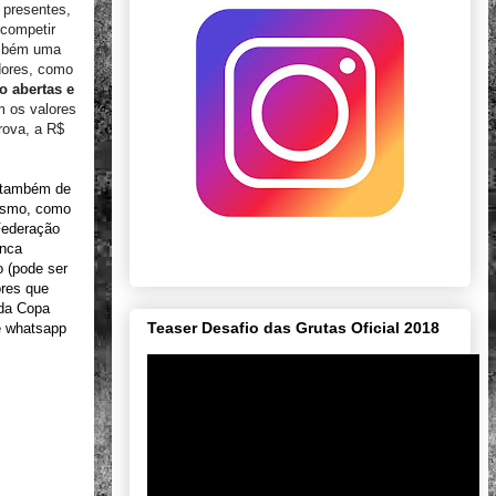
 presentes,
 competir
ambém uma
adores, como
o abertas e
m os valores
rova, a R$
e também de
lismo, como
 Federação
unca
o (pode ser
ores que
 da Copa
Teaser Desafio das Grutas Oficial 2018
e whatsapp