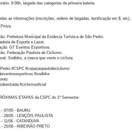
rário: 9:00h, largada das categorias da primeira bateria.
das as informações (inscrições, ordens de largadas, bonificação em $, etc)
 Prova.
ão: Prefeitura Municipal da Estância Turística de São Pedro.
doria de Esporte e Lazer.
ação: GT Eventos Esportivos.
ão: Federação Paulista de Ciclismo.
ral: Sodbike, a marca que veste o ciclista.
edro #CSPC #copasaopaulodeciclismo
teventosesportivos #sodbike
oraiz
odeestrada #ciclismooficial
ÓXIMAS ETAPAS da CSPC do 1º Semestre:
a - 07/05 - BAURU
a - 28/05 - LENÇÓIS PAULISTA
a - 11/06 - CATANDUVA
a - 25/06 - RIBEIRÃO PRETO