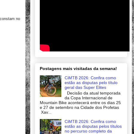
, constam no
Postagens mais visitadas da semana!
CiMTB 2026: Confira como
estão as disputas pelo título
geral das Super Elites
Decisão da atual temporada
da Copa Internacional de
Mountain Bike acontecerá entre os dias 25
e 27 de setembro na Cidade dos Profetas
Xav...
CiMTB 2026: Confira como
estão as disputas pelos títulos
no percurso completo da