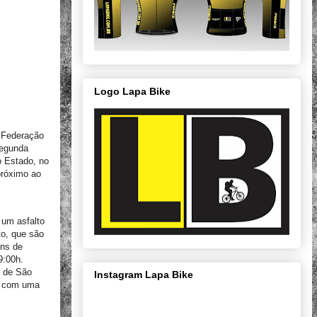
Logo Lapa Bike
a Federação
segunda
o Estado, no
próximo ao
 um asfalto
to, que são
ens de
9:00h.
e de São
Instagram Lapa Bike
a, com uma