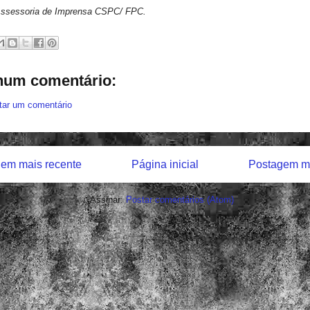
Assessoria de Imprensa CSPC/ FPC.
um comentário:
tar um comentário
em mais recente
Página inicial
Postagem ma
Assinar:
Postar comentários (Atom)