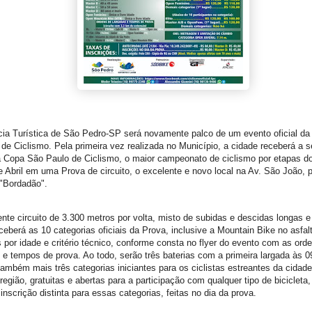
cia Turística de São Pedro-SP será novamente palco de um evento oficial d
 de Ciclismo. Pela primeira vez realizada no Município, a cidade receberá a 
a Copa São Paulo de Ciclismo, o maior campeonato de ciclismo por etapas d
e Abril em uma Prova de circuito, o excelente e novo local na Av. São João, 
 "Bordadão".
nte circuito de 3.300 metros por volta, misto de subidas e descidas longas e
ceberá as 10 categorias oficiais da Prova, inclusive a Mountain Bike no asfal
s por idade e critério técnico, conforme consta no flyer do evento com as ord
 e tempos de prova. Ao todo, serão três baterias com a primeira largada às 0
ambém mais três categorias iniciantes para os ciclistas estreantes da cidad
região, gratuitas e abertas para a participação com qualquer tipo de biciclet
 inscrição distinta para essas categorias, feitas no dia da prova.