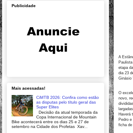
Publicidade
A Estân
Paulista
etapa d
dia 23 d
Ginásio
Mais acessadas!
O excele
CiMTB 2026: Confira como estão
novo, re
as disputas pelo título geral das
dividida
Super Elites
largadas
Decisão da atual temporada da
Haverá t
Copa Internacional de Mountain
Pedro e 
Bike acontecerá entre os dias 25 e 27 de
ficha de
setembro na Cidade dos Profetas Xav...