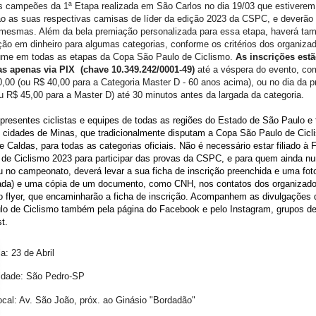
s campeões da 1ª Etapa realizada em São Carlos no dia 19/03 que estiverem
ão as suas respectivas camisas de líder da edição 2023 da CSPC, e deverão
mesmas. Além da bela premiação personalizada para essa etapa, haverá t
ção em dinheiro para algumas categorias, conforme os critérios dos organiz
ume em todas as etapas da Copa São Paulo de Ciclismo.
As inscrições estã
tas apenas via PIX (chave 10.349.242/0001-49)
até a véspera do evento, co
,00 (ou R$ 40,00 para a Categoria Master D - 60 anos acima), ou no dia da p
u R$ 45,00 para a Master D) até 30 minutos antes da largada da categoria.
presentes ciclistas e equipes de todas as regiões do Estado de São Paulo 
 cidades de Minas, que tradicionalmente disputam a Copa São Paulo de Cic
 Caldas, para todas as categorias oficiais. Não é necessário estar filiado à
 de Ciclismo 2023 para participar das provas da CSPC, e para quem ainda n
 no campeonato, deverá levar a sua ficha de inscrição preenchida e uma fot
izada) e uma cópia de um documento, como CNH, nos contatos dos organizad
o flyer, que encaminharão a ficha de inscrição. Acompanhem as divulgações
lo de Ciclismo também pela página do Facebook e pelo Instagram, grupos d
st.
a: 23 de Abril
dade: São Pedro-SP
cal: Av. São João, próx. ao Ginásio "Bordadão"