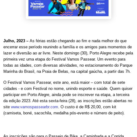
Julho, 2023 –
As férias estão chegando ao fim e nada melhor do que
encerrar esse período reunindo a família e os amigos para momentos de
lazer e diversão ao ar livre. Neste domingo (30), Porto Alegre recebe pela
primeira vez uma etapa do Festival Vamos Passear. Um evento para
todas as idades, com diversas atividades, no estacionamento do Parque
Marinha do Brasil, na Praia de Belas, na capital gaúcha, a partir das 7h.
O Festival Vamos Passear, este ano, está maior – com total de sete
cidades - e com Festival no nome, unindo esporte e saúde. Quem quiser
participar em Porto Alegre, ainda pode se inscrever na etapa, a terceira
da edição 2023. Até esta sexta-feira (28), as inscrições estão abertas no
site
www.vamospassearbr.com
. O custo é de R$ 20,00, com kit
(camiseta, boné, sacochila, medalha pós-evento e número de peito).
As inscrições são para o Passeio de Bike, a Caminhada e a Corrida