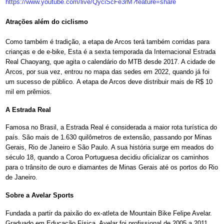
https://www.youtube.com/live/
QyciScFe3rM?feature=share
Atrações além do ciclismo
Como também é tradição, a etapa de Arcos terá também corridas para
crianças e de e-bike, Esta é a sexta temporada da Internacional Estrada
Real Chaoyang, que agita o calendário do MTB desde 2017. A cidade de
Arcos, por sua vez, entrou no mapa das sedes em 2022, quando já foi
um sucesso de público. A etapa de Arcos deve distribuir mais de R$ 10
mil em prêmios.
A Estrada Real
Famosa no Brasil, a Estrada Real é considerada a maior rota turística do
país. São mais de 1.630 quilômetros de extensão, passando por Minas
Gerais, Rio de Janeiro e São Paulo. A sua história surge em meados do
século 18, quando a Coroa Portuguesa decidiu oficializar os caminhos
para o trânsito de ouro e diamantes de Minas Gerais até os portos do Rio
de Janeiro.
Sobre a Avelar Sports
Fundada a partir da paixão do ex-atleta de Mountain Bike Felipe Avelar.
Graduado em Educação Física, Avelar foi profissional de 2005 a 2011