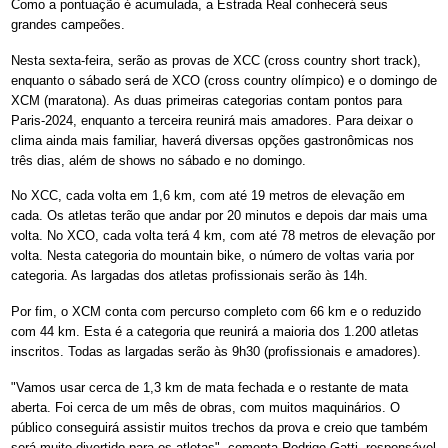
Como a pontuação é acumulada, a Estrada Real conhecerá seus
grandes campeões.
Nesta sexta-feira, serão as provas de XCC (cross country short track),
enquanto o sábado será de XCO (cross country olímpico) e o domingo de
XCM (maratona). As duas primeiras categorias contam pontos para
Paris-2024, enquanto a terceira reunirá mais amadores. Para deixar o
clima ainda mais familiar, haverá diversas opções gastronômicas nos
três dias, além de shows no sábado e no domingo.
No XCC, cada volta em 1,6 km, com até 19 metros de elevação em
cada. Os atletas terão que andar por 20 minutos e depois dar mais uma
volta. No XCO, cada volta terá 4 km, com até 78 metros de elevação por
volta. Nesta categoria do mountain bike, o número de voltas varia por
categoria. As largadas dos atletas profissionais serão às 14h.
Por fim, o XCM conta com percurso completo com 66 km e o reduzido
com 44 km. Esta é a categoria que reunirá a maioria dos 1.200 atletas
inscritos. Todas as largadas serão às 9h30 (profissionais e amadores).
"Vamos usar cerca de 1,3 km de mata fechada e o restante de mata
aberta. Foi cerca de um mês de obras, com muitos maquinários. O
público conseguirá assistir muitos trechos da prova e creio que também
será muito divertido para os atletas", comenta Rodrigo Gatti, responsável