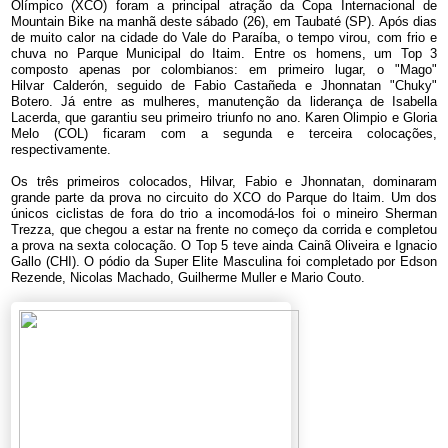
Olímpico (XCO) foram a principal atração da Copa Internacional de
Mountain Bike na manhã deste sábado (26), em Taubaté (SP). Após dias
de muito calor na cidade do Vale do Paraíba, o tempo virou, com frio e
chuva no Parque Municipal do Itaim. Entre os homens, um Top 3
composto apenas por colombianos: em primeiro lugar, o "Mago"
Hilvar Calderón, seguido de Fabio Castañeda e Jhonnatan "Chuky"
Botero. Já entre as mulheres, manutenção da liderança de Isabella
Lacerda, que garantiu seu primeiro triunfo no ano. Karen Olimpio e Gloria
Melo (COL) ficaram com a segunda e terceira colocações,
respectivamente.
Os três primeiros colocados, Hilvar, Fabio e Jhonnatan, dominaram
grande parte da prova no circuito do XCO do Parque do Itaim. Um dos
únicos ciclistas de fora do trio a incomodá-los foi o mineiro Sherman
Trezza, que chegou a estar na frente no começo da corrida e completou
a prova na sexta colocação. O Top 5 teve ainda Cainã Oliveira e Ignacio
Gallo (CHI). O pódio da Super Elite Masculina foi completado por Edson
Rezende, Nicolas Machado, Guilherme Muller e Mario Couto.