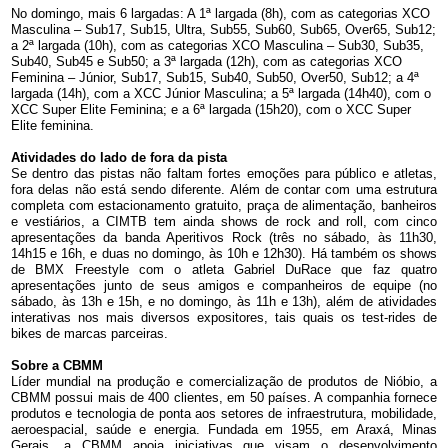
No domingo, mais 6 largadas: A 1ª largada (8h), com as categorias XCO
Masculina – Sub17, Sub15, Ultra, Sub55, Sub60, Sub65, Over65, Sub12;
a 2ª largada (10h), com as categorias
XCO Masculina – Sub30, Sub35,
Sub40, Sub45 e Sub50; a 3ª largada (12h), com as categorias
XCO
Feminina – Júnior, Sub17, Sub15, Sub40, Sub50, Over50, Sub12; a 4ª
largada (14h), com a XCC Júnior Masculina; a 5ª largada (14h40), com o
XCC Super Elite Feminina; e a 6ª largada (15h20), com o XCC Super
Elite feminina.
Atividades do lado de fora da pista
Se dentro das pistas não faltam fortes emoções para público e atletas,
fora delas não está sendo diferente. Além de contar com uma estrutura
completa com estacionamento gratuito, praça de alimentação, banheiros
e vestiários, a CIMTB tem ainda shows de rock and roll, com cinco
apresentações da banda Aperitivos Rock (três no sábado, às 11h30,
14h15 e 16h, e duas no domingo, às 10h e 12h30). Há também os shows
de BMX Freestyle com o atleta Gabriel DuRace que faz quatro
apresentações junto de seus amigos e companheiros de equipe (no
sábado, às 13h e 15h, e no domingo, às 11h e 13h), além de atividades
interativas nos mais diversos expositores, tais quais os test-rides de
bikes de marcas parceiras.
Sobre a CBMM
Líder mundial na produção e comercialização de produtos de Nióbio, a
CBMM possui mais de 400 clientes, em 50 países. A companhia fornece
produtos e tecnologia de ponta aos setores de infraestrutura, mobilidade,
aeroespacial, saúde e energia. Fundada em 1955, em Araxá, Minas
Gerais, a CBMM apoia iniciativas que visam o desenvolvimento