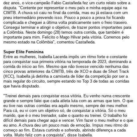
dez anos, o vice-campeão Fabio Castañeda fez um curto relato sobre a
disputa. "Contente por representar o meu país e minha equipe aqui na
CIMTB. A chuva só caiu no final da corrida, mas eu já estava com um
pneu intermediário prevendo isso. Pouco a pouco a prova foi ficando
complicada e cheguei a última volta praticamente sem o freio traseiro.
Consegui terminar e atingir o objetivo, de trazer pontos importantes para
a Colômbia. Neste domingo (28) temos outra corrida, que também é
importante para mim. Felicito o Mago Hilvar pela vitória. Corremos pelo
mesmo estado na Colômbia", comentou Castañeda.
Super Elite Feminina
Entre as mulheres, Isabella Lacerda impôs um ritmo forte e constante
para conquistar sua primeira vitória na temporada de 2023, dominando a
corrida do início ao fim. Mesmo que não tivesse vencido nenhuma das
cinco provas anteriores da CIMTB, três de XCO e duas de Short Track
(XCC), Isabella já detinha a camiseta de líder da competição por ser a
mais regular do circuito, sempre estando no Top 3 de todas as corridas
que havia disputado.
"Treinei demais para conquistar essa vitória. Eu venho numa crescente
grande e sempre falei que cada atleta luta com as armas que tem. O que
eu tive nas outras corridas era aquilo mesmo, sempre dei meu melhor.
Para cá, eu vi com um objetivo só, de conquistar a vitória. Só o meu
marido, que é o meu treinador, sabe o quanto eu treinei. O trabalho foi
difícil demais para chegar aqui e vencer. Vim fazer o meu melhor e o que
eu amo. A chuva deu um pouco mais de emoção. Impus meu ritmo do
começo ao fim. Estava curtindo e sofrendo, abrindo diferença a cada
volta. Muito feliz com a conquista", disse Isabella.