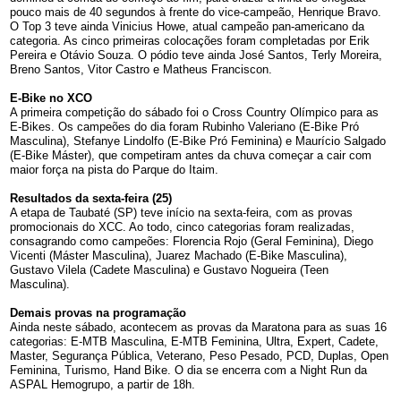
pouco mais de 40 segundos à frente do vice-campeão, Henrique Bravo.
O Top 3 teve ainda Vinicius Howe, atual campeão pan-americano da
categoria. As cinco primeiras colocações foram completadas por Erik
Pereira e Otávio Souza. O pódio teve ainda José Santos, Terly Moreira,
Breno Santos, Vitor Castro e Matheus Franciscon.
E-Bike no XCO
A primeira competição do sábado foi o Cross Country Olímpico para as
E-Bikes. Os campeões do dia foram Rubinho Valeriano (E-Bike Pró
Masculina), Stefanye Lindolfo (E-Bike Pró Feminina) e Maurício Salgado
(E-Bike Máster), que competiram antes da chuva começar a cair com
maior força na pista do Parque do Itaim.
Resultados da sexta-feira (25)
A etapa de Taubaté (SP) teve início na sexta-feira, com as provas
promocionais do XCC. Ao todo, cinco categorias foram realizadas,
consagrando como campeões: Florencia Rojo (Geral Feminina), Diego
Vicenti (Máster Masculina), Juarez Machado (E-Bike Masculina),
Gustavo Vilela (Cadete Masculina) e Gustavo Nogueira (Teen
Masculina).
Demais provas na programação
Ainda neste sábado, acontecem as provas da
Maratona para as suas 16
categorias:
E-MTB Masculina, E-MTB Feminina, Ultra, Expert, Cadete,
Master, Segurança Pública, Veterano, Peso Pesado, PCD, Duplas, Open
Feminina, Turismo, Hand Bike. O dia se encerra com a Night Run da
ASPAL Hemogrupo, a partir de 18h.