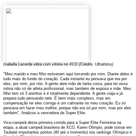
Isabella Lacerda vibra com vitória no XCO (Crédito: Ultrafotos)
"Meu marido e meu filho estiveram aqui torcendo por mim. Diante deles é
tudo mais do fundo do coração. Cada instante eu pensava que era por
eles, por mim, por nós. A gente abre mão de tanta coisa, para ter essa
rotina não só de atleta profissional, mas também de esposa e mãe. Meu
filho tem só 3 aninhos e é totalmente dependente. A gente viaja e já
prepara tudo pensando nele. É bem mais complexo, mas em
compensação ter eles comigo é um calmante no meu coração. Eu só
pensava em fazer meu melhor, porque não era só por mim, mas por eles
também", finalizou a vencedora da Super Elite.
Vice-campeã desta primeira corrida para a Super Elite Feminina na
etapa, a atual campeã brasileira de XCO, Karen Olimpio, pode somar em
Taubaté importantes pontos (40 até o momento) nos rankings Olímpico e