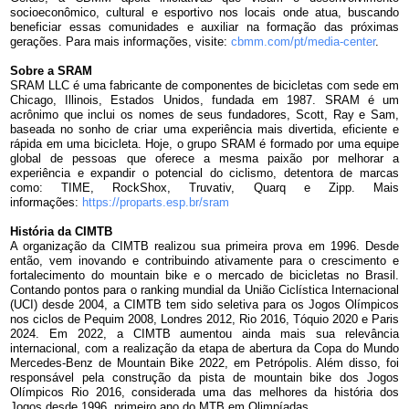
socioeconômico, cultural e esportivo nos locais onde atua, buscando
beneficiar essas comunidades e auxiliar na formação das próximas
gerações. Para mais informações, visite:
cbmm.com/pt/media-cent
er
.
Sobre a SRAM
SRAM LLC é uma fabricante de componentes de bicicletas com sede em
Chicago, Illinois, Estados Unidos, fundada em 1987. SRAM é um
acrônimo que inclui os nomes de seus fundadores, Scott, Ray e Sam,
baseada no sonho de criar uma experiência mais divertida, eficiente e
rápida em uma bicicleta. Hoje, o grupo SRAM é formado por uma equipe
global de pessoas que oferece a mesma paixão por melhorar a
experiência e expandir o potencial do ciclismo, detentora de marcas
como: TIME, RockShox, Truvativ, Quarq e Zipp. Mais
informações:
https://proparts.
esp.br/sram
História da CIMTB
A organização da CIMTB realizou sua primeira prova em 1996. Desde
então, vem inovando e contribuindo ativamente para o crescimento e
fortalecimento do mountain bike e o mercado de bicicletas no Brasil.
Contando pontos para o ranking mundial da União Ciclística Internacional
(UCI) desde 2004, a CIMTB tem sido seletiva para os Jogos Olímpicos
nos ciclos de Pequim 2008, Londres 2012, Rio 2016, Tóquio 2020 e Paris
2024. Em 2022, a CIMTB aumentou ainda mais sua relevância
internacional, com a realização da etapa de abertura da Copa do Mundo
Mercedes-Benz de Mountain Bike 2022, em Petrópolis. Além disso, foi
responsável pela construção da pista de mountain bike dos Jogos
Olímpicos Rio 2016, considerada uma das melhores da história dos
Jogos desde 1996, primeiro ano do MTB em Olimpíadas.