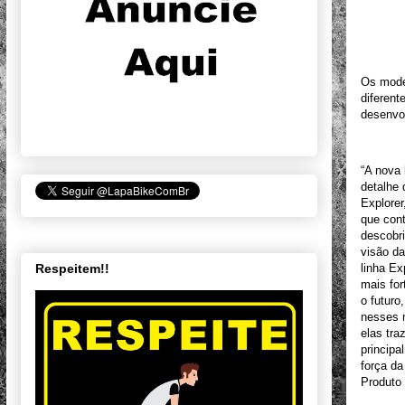
Os mode
diferent
desenvol
“A nova 
detalhe 
Explorer
que cont
descobr
visão d
Respeitem!!
linha Ex
mais for
o futuro
nesses 
elas tra
principa
força da
Produto 