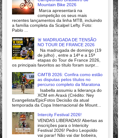
Mountain Bike 2026
Marca apresentará na
competição os seus mais
recentes lançamentos da linha MTB, incluindo
a família completa da Scalpel Lefty. Foto:
Pablo ...
🚨 MADRUGADA DE TENSÃO
NO TOUR DE FRANCE 2026
Na madrugada de domingo (19
de julho) , entre a 14ª e a 15ª
etapas do Tour de France 2026,
os principais favoritos ao título foram surpr...
CiMTB 2026: Confira como estão
as disputas pelos títulos no
percurso completo da Maratona
Isabella assumiu a liderança do
XCM em Araxá (Crédito: Ney
Evangelista/EpicFotos Decisão da atual
temporada da Copa Internacional de Mount...
Intercity Festival 2026!
VENDAS LIBERADAS! Abertas as
inscrições para o Intericity
Festival 2026! Pedro Leopoldo
vai parar! Não vai dar bobeira,