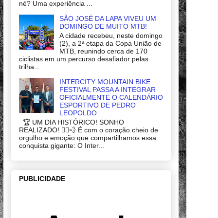
né? Uma experiência ...
SÃO JOSÉ DA LAPA VIVEU UM
DOMINGO DE MUITO MTB!
A cidade recebeu, neste domingo
(2), a 2ª etapa da Copa União de
MTB, reunindo cerca de 170
ciclistas em um percurso desafiador pelas
trilha...
INTERCITY MOUNTAIN BIKE
FESTIVAL PASSA A INTEGRAR
OFICIALMENTE O CALENDÁRIO
ESPORTIVO DE PEDRO
LEOPOLDO
🏆 UM DIA HISTÓRICO! SONHO
REALIZADO! 🚴‍♂️💨 É com o coração cheio de
orgulho e emoção que compartilhamos essa
conquista gigante: O Inter...
PUBLICIDADE