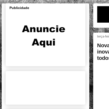
Publicidade
terça-fe
Nova
inov
todo