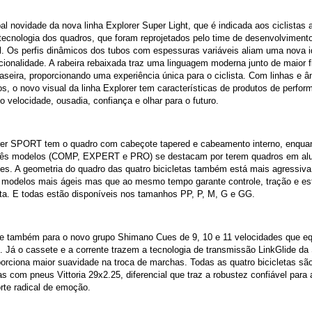
pal novidade da nova linha Explorer Super Light, que é indicada aos ciclistas
tecnologia dos quadros, que foram reprojetados pelo time de desenvolvimento
l. Os perfis dinâmicos dos tubos com espessuras variáveis aliam uma nova i
ionalidade. A rabeira rebaixada traz uma linguagem moderna junto de maior fl
raseira, proporcionando uma experiência única para o ciclista. Com linhas e â
s, o novo visual da linha Explorer tem características de produtos de perfor
o velocidade, ousadia, confiança e olhar para o futuro.
rer SPORT tem o quadro com cabeçote tapered e cabeamento interno, enqua
três modelos (COMP, EXPERT e PRO) se destacam por terem quadros em alu
es. A geometria do quadro das quatro bicicletas também está mais agressiva,
 modelos mais ágeis mas que ao mesmo tempo garante controle, tração e est
sta. E todas estão disponíveis nos tamanhos PP, P, M, G e GG.
e também para o novo grupo Shimano Cues de 9, 10 e 11 velocidades que e
 Já o cassete e a corrente trazem a tecnologia de transmissão LinkGlide da
orciona maior suavidade na troca de marchas. Todas as quatro bicicletas sã
s com pneus Vittoria 29x2.25, diferencial que traz a robustez confiável para 
rte radical de emoção.