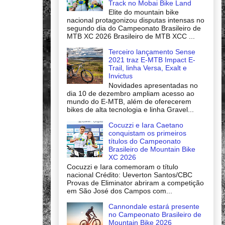
Track no Mobai Bike Land
Elite do mountain bike
nacional protagonizou disputas intensas no
segundo dia do Campeonato Brasileiro de
MTB XC 2026 Brasileiro de MTB XCC ...
Terceiro lançamento Sense
2021 traz E-MTB Impact E-
Trail, linha Versa, Exalt e
Invictus
Novidades apresentadas no
dia 10 de dezembro ampliam acesso ao
mundo do E-MTB, além de oferecerem
bikes de alta tecnologia e linha Gravel...
Cocuzzi e Iara Caetano
conquistam os primeiros
títulos do Campeonato
Brasileiro de Mountain Bike
XC 2026
Cocuzzi e Iara comemoram o título
nacional Crédito: Ueverton Santos/CBC
Provas de Eliminator abriram a competição
em São José dos Campos com...
Cannondale estará presente
no Campeonato Brasileiro de
Mountain Bike 2026