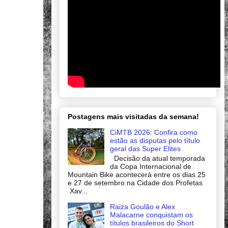
Postagens mais visitadas da semana!
CiMTB 2026: Confira como
estão as disputas pelo título
geral das Super Elites
Decisão da atual temporada
da Copa Internacional de
Mountain Bike acontecerá entre os dias 25
e 27 de setembro na Cidade dos Profetas
Xav...
Raiza Goulão e Alex
Malacarne conquistam os
títulos brasileiros do Short