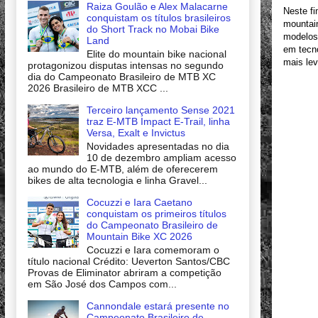
Raiza Goulão e Alex Malacarne
Neste f
conquistam os títulos brasileiros
mountain
do Short Track no Mobai Bike
modelos 
Land
em tecno
Elite do mountain bike nacional
mais lev
protagonizou disputas intensas no segundo
dia do Campeonato Brasileiro de MTB XC
2026 Brasileiro de MTB XCC ...
Terceiro lançamento Sense 2021
traz E-MTB Impact E-Trail, linha
Versa, Exalt e Invictus
Novidades apresentadas no dia
10 de dezembro ampliam acesso
ao mundo do E-MTB, além de oferecerem
bikes de alta tecnologia e linha Gravel...
Cocuzzi e Iara Caetano
conquistam os primeiros títulos
do Campeonato Brasileiro de
Mountain Bike XC 2026
Cocuzzi e Iara comemoram o
título nacional Crédito: Ueverton Santos/CBC
Provas de Eliminator abriram a competição
em São José dos Campos com...
Cannondale estará presente no
Campeonato Brasileiro de