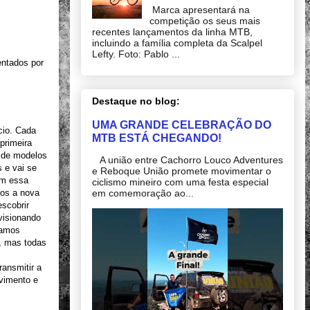
Marca apresentará na
competição os seus mais
recentes lançamentos da linha MTB,
incluindo a família completa da Scalpel
Lefty. Foto: Pablo ...
entados por
Destaque no blog:
UMA GRANDE CELEBRAÇÃO DO
cio. Cada
MTB ESTÁ CHEGANDO!
primeira
a de modelos
A união entre Cachorro Louco Adventures
 e vai se
e Reboque União promete movimentar o
om essa
ciclismo mineiro com uma festa especial
em comemoração ao...
mos a nova
escobrir
visionando
gamos
, mas todas
ansmitir a
lvimento e