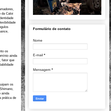
 amadores,
 da Caloi
dentidade
exibilidade
ngulos
Formulário de contato
mance,
Nome
nto os
E-mail
*
mínio ainda
 fator que
abilidade
Mensagem
*
quipam os
 Shimano,
o ainda
a prática de