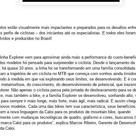
los estão visualmente mais impactantes e preparados para os desafios enfr
es perfis de ciclistas – dos iniciantes até os especialistas. E todos eles foram
vidos e produzidos no Brasil!
linha Explorer vem para aproximar ainda mais a performance do custo-benefí
dos modelos foi pensado para surpreender o ciclista. Desde o lançamento da 
, há quase 10 anos, a linha foi se transformando em uma família consolidad
am a trajetória de um ciclista no MTB que começa com sonhos ainda tímidos
indo à medida em que vai explorando seus limites, se desenvolvendo. E é c
a metamorfose, do crescimento, do desenvolvimento de potencial, que traze
plorer. Não apenas o ciclista passa pela jornada do desbravamento para se d
te, mas também a bike, e a família Explorer se desenvolveu, sonhando alto, 
, para sempre ir mais longe, mais forte, mais ágil, mais radical. E assim che
novos modelos. Cada uma das bikes tem sua característica, seus benefícios
zem a nova linguagem da Caloi para os produtos de mountain bike, quando
lmente com mudanças tecnológicas de quadro, grafismo e cores, buscamos tr
 marca Caloi para os produtos”, explica Marcos Ribeiro, Gerente de Desenvo
da Caloi.