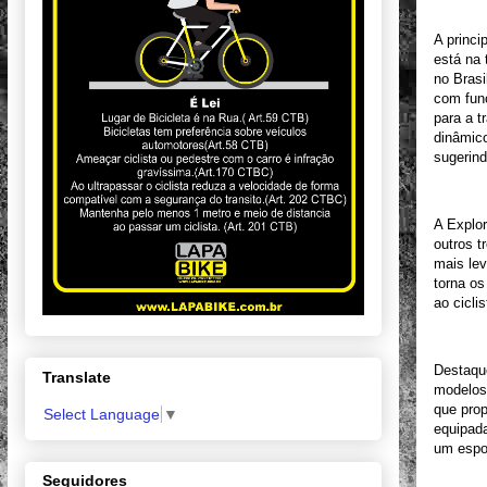
A princi
está na 
no Brasi
com func
para a t
dinâmico
sugerind
A Explo
outros 
mais lev
torna os
ao cicli
Destaqu
Translate
modelos.
que prop
Select Language
▼
equipada
um espo
Seguidores