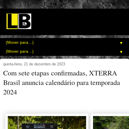
▼
▼
quinta-feira, 21 de dezembro de 2023
Com sete etapas confirmadas, XTERRA
Brasil anuncia calendário para temporada
2024