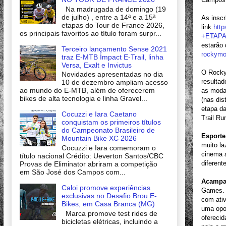
Na madrugada de domingo (19
de julho) , entre a 14ª e a 15ª
As inscr
etapas do Tour de France 2026,
link
http
os principais favoritos ao título foram surpr...
+ETAP
estarão 
Terceiro lançamento Sense 2021
rockymo
traz E-MTB Impact E-Trail, linha
Versa, Exalt e Invictus
O Rocky
Novidades apresentadas no dia
resultad
10 de dezembro ampliam acesso
ao mundo do E-MTB, além de oferecerem
as moda
bikes de alta tecnologia e linha Gravel...
(nas dis
etapa d
Cocuzzi e Iara Caetano
Trail Ru
conquistam os primeiros títulos
do Campeonato Brasileiro de
Esporte
Mountain Bike XC 2026
muito la
Cocuzzi e Iara comemoram o
cinema a
título nacional Crédito: Ueverton Santos/CBC
diferent
Provas de Eliminator abriram a competição
em São José dos Campos com...
Acampa
Caloi promove experiências
Games. 
exclusivas no Desafio Brou E-
com ativ
Bikes, em Casa Branca (MG)
uma opo
Marca promove test rides de
oferecid
bicicletas elétricas, incluindo a