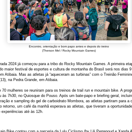
Encontro, orientação e bom papo antes e depois do treino
(Therson Mel / Rocky Mountain Games)
rada 2024 já começou para a tribo do Rocky Mountain Games. A primeira eta
 do maior festival de esportes e cultura de montanha do Brasil será nos dias 9
m Atibaia. Mas as atletas já “aqueceram as turbinas” com o Treinão Feminin
13), na Pedra Grande, em Atibaia.
 70 mulheres se reuniram para os treinos de trail run e mountain bike. A pro
às 7h30, no Quiosque do Pouso. Após um bate-papo e briefing geral, inclui
ação e sampling do gel de carboidrato Mombora, as atletas partiram para a c
o retorno, um café da manhã esperava as atletas, que tiveram a oportunidade
 experiências até às 12h.
in Bike contou com a parceria da Lulu Ciclismo (by Lili Perrenoud e Xanda