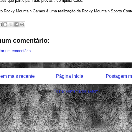
mães que participam das provas", completa Caco.
ito Rocky Mountain Games é uma realização da Rocky Mountain Sports Cont
um comentário:
tar um comentário
em mais recente
Página inicial
Postagem ma
Assinar:
Postar comentários (Atom)