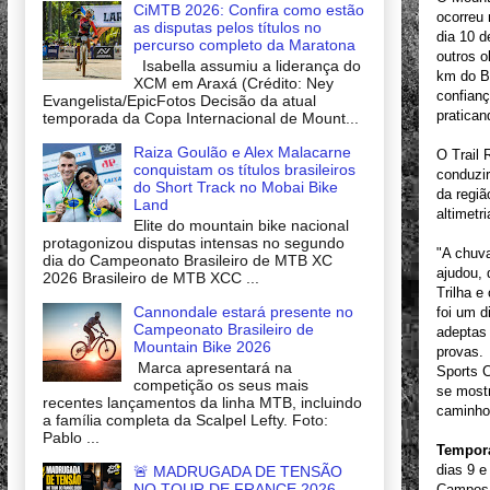
CiMTB 2026: Confira como estão
ocorreu 
as disputas pelos títulos no
dia 10 d
percurso completo da Maratona
outros o
Isabella assumiu a liderança do
km do Bi
XCM em Araxá (Crédito: Ney
confianç
Evangelista/EpicFotos Decisão da atual
pratica
temporada da Copa Internacional de Mount...
Raiza Goulão e Alex Malacarne
O Trail 
conquistam os títulos brasileiros
conduzir
do Short Track no Mobai Bike
da regiã
Land
altimetr
Elite do mountain bike nacional
protagonizou disputas intensas no segundo
"A chuva
dia do Campeonato Brasileiro de MTB XC
ajudou,
2026 Brasileiro de MTB XCC ...
Trilha e
Cannondale estará presente no
foi um d
Campeonato Brasileiro de
adeptas
Mountain Bike 2026
provas.
Marca apresentará na
Sports C
competição os seus mais
se most
recentes lançamentos da linha MTB, incluindo
caminho
a família completa da Scalpel Lefty. Foto:
Pablo ...
Tempora
dias 9 e
🚨 MADRUGADA DE TENSÃO
NO TOUR DE FRANCE 2026
Campos 