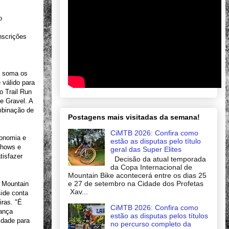
o
nscrições
e soma os
 válido para
o Trail Run
e Gravel. A
mbinação de
Postagens mais visitadas da semana!
CiMTB 2026: Confira como
ronomia e
estão as disputas pelo título
shows e
geral das Super Elites
tisfazer
Decisão da atual temporada
da Copa Internacional de
Mountain Bike acontecerá entre os dias 25
e 27 de setembro na Cidade dos Profetas
y Mountain
Xav...
ide conta
iras. "É
CiMTB 2026: Confira como
rança
estão as disputas pelos títulos
idade para
no percurso completo da