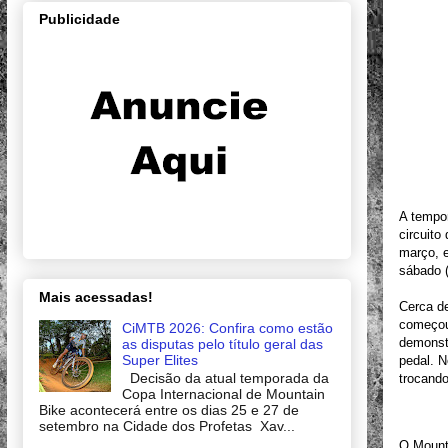
Publicidade
A tempo
circuito
março, e
sábado (
Mais acessadas!
Cerca de
começou 
CiMTB 2026: Confira como estão
demonstr
as disputas pelo título geral das
Super Elites
pedal. N
Decisão da atual temporada da
trocando
Copa Internacional de Mountain
Bike acontecerá entre os dias 25 e 27 de
setembro na Cidade dos Profetas Xav...
O Mounta