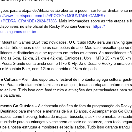
ições para a etapa de Atibaia estão abertas e podem ser feitas diretamente n
s://www.ticketsports.
com.br/e/ROCKY+MOUNTAIN+GAMES+
-
A+PEDRA+GRANDE+2024-
37366
. Mais informações sobre as três etapas e i
disponíveis no site oficial do Rocky Mountain Games:
https://
untaingames.com.br/.
 Mountain Games 2024 traz novidades. O Circuito RMG será um ranking qu
os das três etapas e define os campeões do ano. Mas vale ressaltar que só é
lidades e distâncias que se repetem em todas as etapas. As modalidades sã
tâncias 6km, 12 km, 21 km e 42 km), Canicross, Uphill, MTB 25 km e 50 km 
a Pedra Grande conta ainda com o Hike & Fly. Já o Desafio Rocky é uma co
n e Mountain Bike, com 12km de corrida e 25km de pedal.
 e Cultura –
Além dos esportes, o festival de montanha agrega cultura, gast
zer. Para curtir dias entre familiares e amigos, todas as etapas contam com 
o ar livre. Tudo isso com food trucks e ativações dos patrocinadores para sa
es paladares.
mento Go Outside –
A criançada não fica de fora da programação do Rock
Destinado para meninos e meninas de 6 a 13 anos, o Acampamento Go Outs
idades como trekking, leitura de mapas, bússola, slackline e muitas brincade
rtunidade para as crianças vivenciarem esporte na natureza, com toda segu
a pela nossa estrutura e monitores especializados. Tudo isso garante tranquil