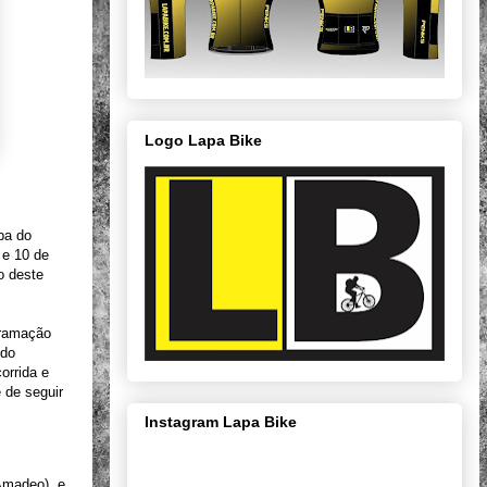
Logo Lapa Bike
pa do
 e 10 de
o deste
gramação
ndo
orrida e
 de seguir
Instagram Lapa Bike
 Amadeo) e