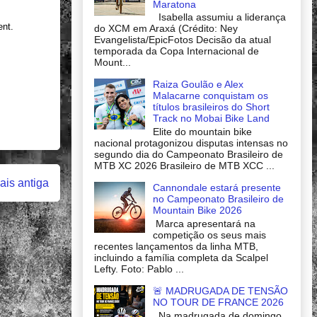
Maratona
Isabella assumiu a liderança
ent.
do XCM em Araxá (Crédito: Ney
Evangelista/EpicFotos Decisão da atual
temporada da Copa Internacional de
Mount...
Raiza Goulão e Alex
Malacarne conquistam os
títulos brasileiros do Short
Track no Mobai Bike Land
Elite do mountain bike
nacional protagonizou disputas intensas no
segundo dia do Campeonato Brasileiro de
MTB XC 2026 Brasileiro de MTB XCC ...
is antiga
Cannondale estará presente
no Campeonato Brasileiro de
Mountain Bike 2026
Marca apresentará na
competição os seus mais
recentes lançamentos da linha MTB,
incluindo a família completa da Scalpel
Lefty. Foto: Pablo ...
🚨 MADRUGADA DE TENSÃO
NO TOUR DE FRANCE 2026
Na madrugada de domingo