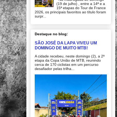
(19 de julho) , entre a 14ª e a
15ª etapas do Tour de France
2026, os principais favoritos ao título foram
surpr...
Destaque no blog:
SÃO JOSÉ DA LAPA VIVEU UM
DOMINGO DE MUITO MTB!
A cidade recebeu, neste domingo (2), a 2ª
etapa da Copa União de MTB, reunindo
cerca de 170 ciclistas em um percurso
desafiador pelas trilha...