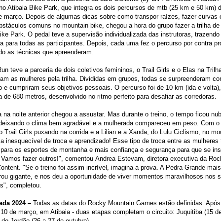
no Atibaia Bike Park, que integra os dois percursos de mtb (25 km e 50 km) 
e março. Depois de algumas dicas sobre como transpor raízes, fazer curvas 
bstáculos comuns no mountain bike, chegou a hora do grupo fazer a trilha de
ke Park. O pedal teve a supervisão individualizada das instrutoras, trazendo
a para todas as participantes. Depois, cada uma fez o percurso por contra pró
ndo as técnicas que apreenderam.
Run teve a parceria de dois coletivos femininos, o Trail Girls e o Elas na Trilh
am as mulheres pela trilha. Divididas em grupos, todas se surpreenderam c
o e cumpriram seus objetivos pessoais. O percurso foi de 10 km (ida e volta)
ia de 680 metros, desenvolvido no ritmo perfeito para desafiar as corredoras.
 na noite anterior chegou a assustar. Mas durante o treino, o tempo ficou nu
 deixando o clima bem agradável e a mulherada compareceu em peso. Com o
 o Trail Girls puxando na corrida e a Lilian e a Xanda, do Lulu Ciclismo, no mo
ia inesquecível de troca e aprendizado! Esse tipo de troca entre as mulheres
 para os esportes de montanha e mais confiança e segurança para que se i
 Vamos fazer outros!", comentou Andrea Estevam, diretora executiva da Ro
ontent. "Se o treino foi assim incrível, imagina a prova. A Pedra Grande ma
rou gigante, e nos deu a oportunidade de viver momentos maravilhosos nos 
s", completou.
da 2024 –
Todas as datas do Rocky Mountain Games estão definidas. Após 
 10 de março, em Atibaia - duas etapas completam o circuito: Juquitiba (15 de
do Jordão (26 a 27 de outubro).