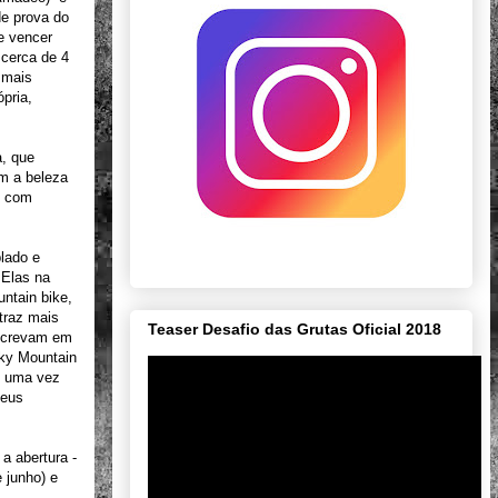
de prova do
e vencer
 cerca de 4
 mais
pria,
a, que
om a beleza
, com
blado e
 Elas na
untain bike,
 traz mais
Teaser Desafio das Grutas Oficial 2018
nscrevam em
cky Mountain
is uma vez
seus
a abertura -
 junho) e