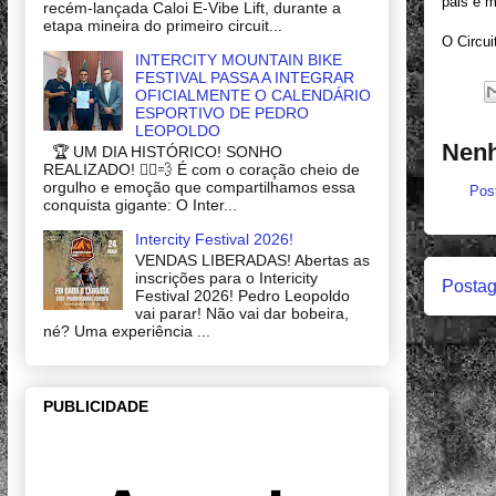
pais e 
recém-lançada Caloi E-Vibe Lift, durante a
etapa mineira do primeiro circuit...
O Circu
INTERCITY MOUNTAIN BIKE
FESTIVAL PASSA A INTEGRAR
OFICIALMENTE O CALENDÁRIO
ESPORTIVO DE PEDRO
LEOPOLDO
Nenh
🏆 UM DIA HISTÓRICO! SONHO
REALIZADO! 🚴‍♂️💨 É com o coração cheio de
orgulho e emoção que compartilhamos essa
Pos
conquista gigante: O Inter...
Intercity Festival 2026!
VENDAS LIBERADAS! Abertas as
inscrições para o Intericity
Postag
Festival 2026! Pedro Leopoldo
vai parar! Não vai dar bobeira,
né? Uma experiência ...
PUBLICIDADE