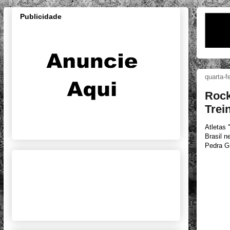
Publicidade
quarta-f
Rock
Trei
Atletas 
Brasil n
Pedra G