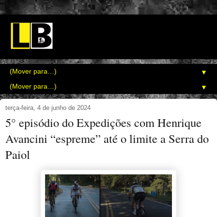
▼
▼
terça-feira, 4 de junho de 2024
5° episódio do Expedições com Henrique
Avancini “espreme” até o limite a Serra do
Paiol