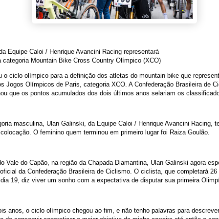
ta da Equipe Caloi / Henrique Avancini Racing represent
a categoria Mountain Bike Cross Country Olímpico (XCO)
 o ciclo olímpico para a definição dos atletas do mountain bike que represen
os Jogos Olímpicos de Paris, categoria XCO. A Confederação Brasileira de C
ou que os pontos acumulados dos dois últimos anos selariam os classificad
oria masculina, Ulan Galinski, da Equipe Caloi / Henrique Avancini Racing, t
 colocação. O feminino quem terminou em primeiro lugar foi Raiza Goulão.
o Vale do Capão, na região da Chapada Diamantina, Ulan Galinski agora esp
oficial da Confederação Brasileira de Ciclismo. O ciclista, que completará 26
dia 19, diz viver um sonho com a expectativa de disputar sua primeira Olim
is anos, o ciclo olímpico chegou ao fim, e não tenho palavras para descreve