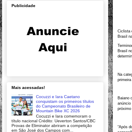
Publicidade
Ciclis
Brasil n
Terminou
Brasil n
determin
Na categ
primeira
Mais acessadas!
Cocuzzi e Iara Caetano
Baiano d
conquistam os primeiros títulos
anúncio 
do Campeonato Brasileiro de
próximo 
Mountain Bike XC 2026
Cocuzzi e Iara comemoram o
título nacional Crédito: Ueverton Santos/CBC
Provas de Eliminator abriram a competição
“Após do
em São José dos Campos com...