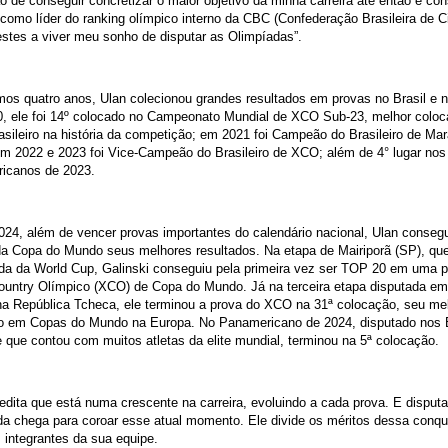
 de conseguir concretizar o maior objetivo da minha carreira até então e co
r como líder do ranking olímpico interno da CBC (Confederação Brasileira de C
estes a viver meu sonho de disputar as Olimpíadas”.
mos quatro anos, Ulan colecionou grandes resultados em provas no Brasil e no
, ele foi 14º colocado no Campeonato Mundial de XCO Sub-23, melhor colo
rasileiro na história da competição; em 2021 foi Campeão do Brasileiro de Ma
 em 2022 e 2023 foi Vice-Campeão do Brasileiro de XCO; além de 4° lugar no
icanos de 2023.
24, além de vencer provas importantes do calendário nacional, Ulan conseg
a Copa do Mundo seus melhores resultados. Na etapa de Mairiporã (SP), que
da da World Cup, Galinski conseguiu pela primeira vez ser TOP 20 em uma p
ountry Olímpico (XCO) de Copa do Mundo. Já na terceira etapa disputada e
na República Tcheca, ele terminou a prova do XCO na 31ª colocação, seu me
do em Copas do Mundo na Europa. No Panamericano de 2024, disputado nos
 que contou com muitos atletas da elite mundial, terminou na 5ª colocação.
edita que está numa crescente na carreira, evoluindo a cada prova. E disput
da chega para coroar esse atual momento. Ele divide os méritos dessa conq
 integrantes da sua equipe.