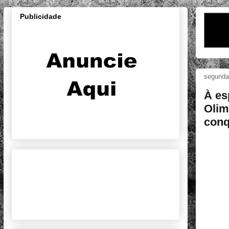
Publicidade
segunda-
À es
Olim
conq