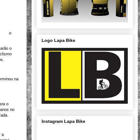
ará o
Logo Lapa Bike
tarão o
iclismo
os.
erminou na
era o
 anos no
píada.
Instagram Lapa Bike
r a