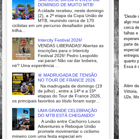
DOMINGO DE MUITO MTB!
A cidade recebeu, neste domingo
(2), a 2ª etapa da Copa União de
“Desde c
MTB, reunindo cerca de 170
algo mui
ciclistas em um percurso desafiador pelas
cerca de
trilha...
falhas e
esperan
Intercity Festival 2026!
parte da
VENDAS LIBERADAS! Abertas as
especial
inscrições para o Intericity
Festival 2026! Pedro Leopoldo
entregou
vai parar! Não vai dar bobeira,
quanto p
né? Uma experiência ...
Essa é o
🚨 MADRUGADA DE TENSÃO
NO TOUR DE FRANCE 2026
Na madrugada de domingo (19
Além da 
de julho) , entre a 14ª e a 15ª
Vittoria
etapas do Tour de France 2026,
U2e, Mor
os principais favoritos ao título foram surpr...
UMA GRANDE CELEBRAÇÃO
DO MTB ESTÁ CHEGANDO!
A união entre Cachorro Louco
Adventures e Reboque União
promete movimentar o ciclismo
mineiro com uma festa especial em