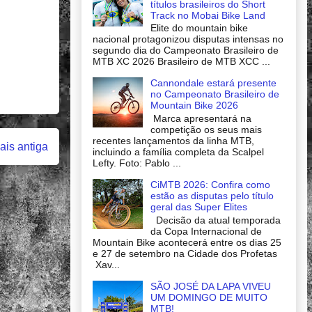
títulos brasileiros do Short
Track no Mobai Bike Land
Elite do mountain bike
nacional protagonizou disputas intensas no
segundo dia do Campeonato Brasileiro de
MTB XC 2026 Brasileiro de MTB XCC ...
Cannondale estará presente
no Campeonato Brasileiro de
Mountain Bike 2026
Marca apresentará na
competição os seus mais
recentes lançamentos da linha MTB,
is antiga
incluindo a família completa da Scalpel
Lefty. Foto: Pablo ...
CiMTB 2026: Confira como
estão as disputas pelo título
geral das Super Elites
Decisão da atual temporada
da Copa Internacional de
Mountain Bike acontecerá entre os dias 25
e 27 de setembro na Cidade dos Profetas
Xav...
SÃO JOSÉ DA LAPA VIVEU
UM DOMINGO DE MUITO
MTB!