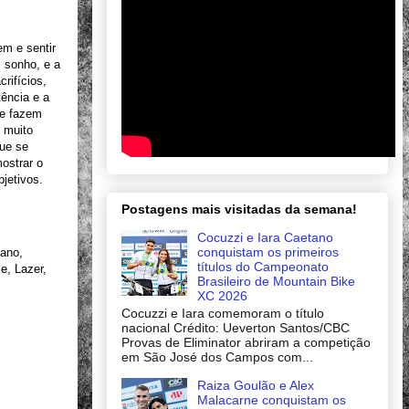
em e sentir
m sonho, e a
rifícios,
ência e a
ue fazem
 muito
que se
ostrar o
jetivos.
Postagens mais visitadas da semana!
Cocuzzi e Iara Caetano
conquistam os primeiros
mano,
títulos do Campeonato
e, Lazer,
Brasileiro de Mountain Bike
XC 2026
Cocuzzi e Iara comemoram o título
nacional Crédito: Ueverton Santos/CBC
Provas de Eliminator abriram a competição
em São José dos Campos com...
Raiza Goulão e Alex
Malacarne conquistam os