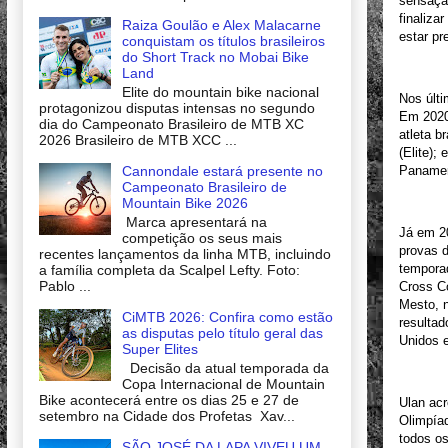
sensação
finaliza
Raiza Goulão e Alex Malacarne
estar pr
conquistam os títulos brasileiros
do Short Track no Mobai Bike
Land
Elite do mountain bike nacional
Nos últi
protagonizou disputas intensas no segundo
Em 2020
dia do Campeonato Brasileiro de MTB XC
atleta b
2026 Brasileiro de MTB XCC ...
(Elite);
Cannondale estará presente no
Panamer
Campeonato Brasileiro de
Mountain Bike 2026
Marca apresentará na
Já em 20
competição os seus mais
provas d
recentes lançamentos da linha MTB, incluindo
tempora
a família completa da Scalpel Lefty. Foto:
Pablo ...
Cross C
Mesto, 
CiMTB 2026: Confira como estão
resulta
as disputas pelo título geral das
Unidos e
Super Elites
Decisão da atual temporada da
Copa Internacional de Mountain
Bike acontecerá entre os dias 25 e 27 de
Ulan acr
setembro na Cidade dos Profetas Xav...
Olimpía
todos os
SÃO JOSÉ DA LAPA VIVEU UM