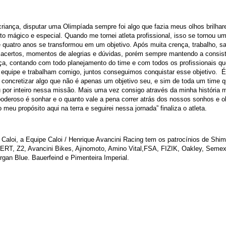
riança, disputar uma Olimpíada sempre foi algo que fazia meus olhos brilhar
to mágico e especial. Quando me tornei atleta profissional, isso se tornou u
 quatro anos se transformou em um objetivo. Após muita crença, trabalho, sac
 acertos, momentos de alegrias e dúvidas, porém sempre mantendo a consist
ça, contando com todo planejamento do time e com todos os profissionais q
 equipe e trabalham comigo, juntos conseguimos conquistar esse objetivo. É
 concretizar algo que não é apenas um objetivo seu, e sim de toda um time 
 por inteiro nessa missão. Mais uma vez consigo através da minha história m
oderoso é sonhar e o quanto vale a pena correr atrás dos nossos sonhos e ob
 meu propósito aqui na terra e seguirei nessa jornada” finaliza o atleta.
Caloi, a Equipe Caloi / Henrique Avancini Racing tem os patrocínios de Shi
, ERT, Z2, Avancini Bikes, Ajinomoto, Amino Vital,FSA, FIZIK, Oakley, Semex
gan Blue. Bauerfeind e Pimenteira Imperial.