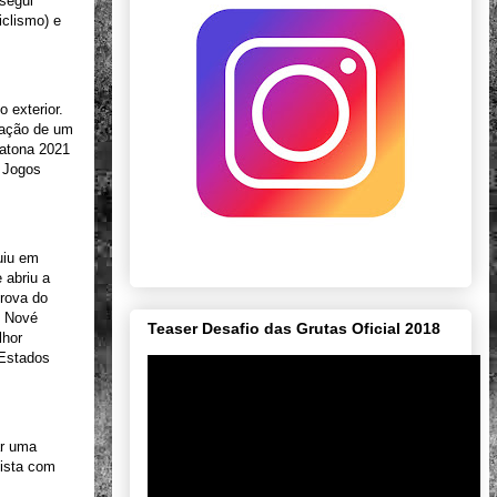
nsegui
iclismo) e
 exterior.
cação de um
ratona 2021
s Jogos
uiu em
 abriu a
rova do
m Nové
Teaser Desafio das Grutas Oficial 2018
lhor
 Estados
ar uma
uista com