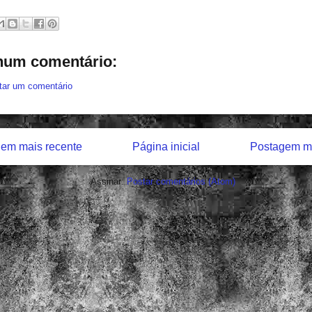
um comentário:
tar um comentário
em mais recente
Página inicial
Postagem ma
Assinar:
Postar comentários (Atom)