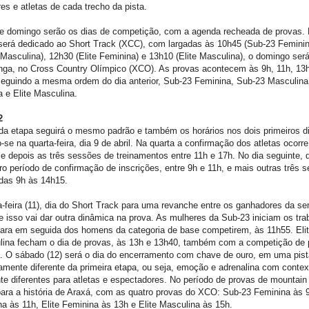
res e atletas de cada trecho da pista.
e domingo serão os dias de competição, com a agenda recheada de provas.
será dedicado ao Short Track (XCC), com largadas às 10h45 (Sub-23 Feminin
Masculina), 12h30 (Elite Feminina) e 13h10 (Elite Masculina), o domingo será
onga, no Cross Country Olímpico (XCO). As provas acontecem às 9h, 11h, 13
eguindo a mesma ordem do dia anterior, Sub-23 Feminina, Sub-23 Masculina,
 e Elite Masculina.
2
da etapa seguirá o mesmo padrão e também os horários nos dois primeiros d
o-se na quarta-feira, dia 9 de abril. Na quarta a confirmação dos atletas ocorr
e depois as três sessões de treinamentos entre 11h e 17h. No dia seguinte, q
tro período de confirmação de inscrições, entre 9h e 11h, e mais outras três 
 das 9h às 14h15.
-feira (11), dia do Short Track para uma revanche entre os ganhadores da s
 e isso vai dar outra dinâmica na prova. As mulheres da Sub-23 iniciam os tra
ara em seguida dos homens da categoria de base competirem, às 11h55. Elit
lina fecham o dia de provas, às 13h e 13h40, também com a competição de 
a. O sábado (12) será o dia do encerramento com chave de ouro, em uma pi
mente diferente da primeira etapa, ou seja, emoção e adrenalina com contex
te diferentes para atletas e espectadores. No período de provas de mountain
para a história de Araxá, com as quatro provas do XCO: Sub-23 Feminina às 
a às 11h, Elite Feminina às 13h e Elite Masculina às 15h.