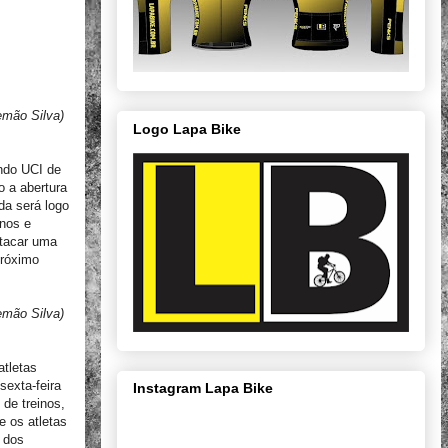
emão Silva)
Logo Lapa Bike
ndo UCI de
 a abertura
da será logo
inos e
stacar uma
próximo
emão Silva)
atletas
sexta-feira
Instagram Lapa Bike
 de treinos,
 os atletas
 dos