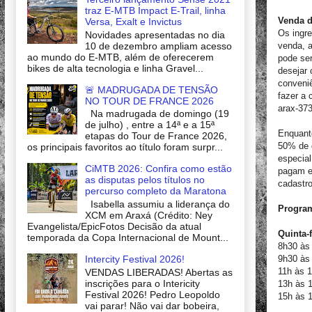
traz E-MTB Impact E-Trail, linha
Venda d
Versa, Exalt e Invictus
Os ingr
Novidades apresentadas no dia
10 de dezembro ampliam acesso
venda, a
ao mundo do E-MTB, além de oferecerem
pode ser
bikes de alta tecnologia e linha Gravel...
desejar 
conveniê
🚨 MADRUGADA DE TENSÃO
fazer a 
NO TOUR DE FRANCE 2026
arax-37
Na madrugada de domingo (19
de julho) , entre a 14ª e a 15ª
Enquant
etapas do Tour de France 2026,
50% de 
os principais favoritos ao título foram surpr...
especial
CiMTB 2026: Confira como estão
pagam e
as disputas pelos títulos no
cadastro
percurso completo da Maratona
Isabella assumiu a liderança do
Program
XCM em Araxá (Crédito: Ney
Evangelista/EpicFotos Decisão da atual
Quinta-f
temporada da Copa Internacional de Mount...
8h30 às
Intercity Festival 2026!
9h30 às 
11h às 
VENDAS LIBERADAS! Abertas as
inscrições para o Intericity
13h às 
Festival 2026! Pedro Leopoldo
15h às 
vai parar! Não vai dar bobeira,