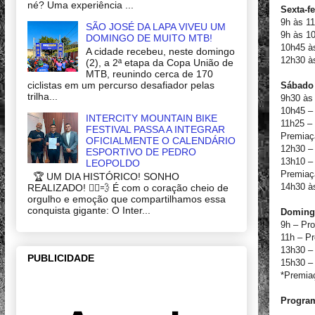
né? Uma experiência ...
Sexta-fe
9h às 11
SÃO JOSÉ DA LAPA VIVEU UM
9h às 1
DOMINGO DE MUITO MTB!
10h45 à
A cidade recebeu, neste domingo
12h30 à
(2), a 2ª etapa da Copa União de
MTB, reunindo cerca de 170
ciclistas em um percurso desafiador pelas
Sábado 
trilha...
9h30 às
10h45 –
INTERCITY MOUNTAIN BIKE
11h25 –
FESTIVAL PASSA A INTEGRAR
Premiaç
OFICIALMENTE O CALENDÁRIO
12h30 – 
ESPORTIVO DE PEDRO
13h10 – 
LEOPOLDO
Premiaç
🏆 UM DIA HISTÓRICO! SONHO
14h30 às
REALIZADO! 🚴‍♂️💨 É com o coração cheio de
orgulho e emoção que compartilhamos essa
conquista gigante: O Inter...
Domingo
9h – Pr
11h – P
13h30 –
PUBLICIDADE
15h30 –
*Premia
Program