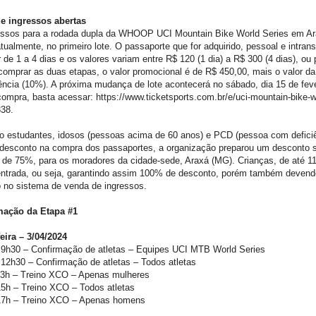
e ingressos abertas
essos para a rodada dupla da WHOOP UCI Mountain Bike World Series em Ar
tualmente, no primeiro lote. O passaporte que for adquirido, pessoal e intrans
 de 1 a 4 dias e os valores variam entre R$ 120 (1 dia) a R$ 300 (4 dias), ou
comprar as duas etapas, o valor promocional é de R$ 450,00, mais o valor da
ncia (10%). A próxima mudança de lote acontecerá no sábado, dia 15 de feve
compra, basta acessar: https://www.ticketsports.com.br/e/uci-mountain-bike-w
338.
o estudantes, idosos (pessoas acima de 60 anos) e PCD (pessoa com defici
desconto na compra dos passaportes, a organização preparou um desconto 
 de 75%, para os moradores da cidade-sede, Araxá (MG). Crianças, de até 1
ntrada, ou seja, garantindo assim 100% de desconto, porém também devendo
 no sistema de venda de ingressos.
ação da Etapa #1
eira – 3/04/2024
 9h30 – Confirmação de atletas – Equipes UCI MTB World Series
12h30 – Confirmação de atletas – Todos atletas
13h – Treino XCO – Apenas mulheres
15h – Treino XCO – Todos atletas
17h – Treino XCO – Apenas homens