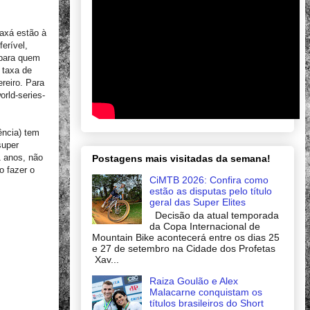
axá estão à
ferível,
 para quem
 taxa de
reiro. Para
orld-series-
ência) tem
super
1 anos, não
Postagens mais visitadas da semana!
 fazer o
CiMTB 2026: Confira como
estão as disputas pelo título
geral das Super Elites
Decisão da atual temporada
da Copa Internacional de
Mountain Bike acontecerá entre os dias 25
e 27 de setembro na Cidade dos Profetas
Xav...
Raiza Goulão e Alex
Malacarne conquistam os
títulos brasileiros do Short