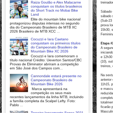
Raiza Goulão e Alex Malacarne
treinado
conquistam os títulos brasileiros
do Short Track no Mobai Bike
Sábado 
Land
sábado 
Elite do mountain bike nacional
(Sub-23 
protagonizou disputas intensas no segundo
prova l
dia do Campeonato Brasileiro de MTB XC
15h30, s
2026 Brasileiro de MTB XCC ...
Feminina
Cocuzzi e Iara Caetano
conquistam os primeiros títulos
Etapa #
do Campeonato Brasileiro de
A segun
Mountain Bike XC 2026
iniciand
Cocuzzi e Iara comemoram o
e 12h30 
título nacional Crédito: Ueverton Santos/CBC
(10), ou
Provas de Eliminator abriram a competição
treinos,
em São José dos Campos com...
Na sexta
Cannondale estará presente no
anterior
Campeonato Brasileiro de
Mountain Bike 2026
11h15, p
Marca apresentará na
e mascu
competição os seus mais
reduzid
recentes lançamentos da linha MTB, incluindo
completa
a família completa da Scalpel Lefty. Foto:
totalmen
Pablo ...
ficarão 
Masculin
Terceiro lançamento Sense 2021