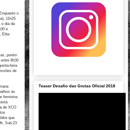
 Enquanto o
a), 11h25
 o dia da
h30 e
 Elite
ias, porém
e entre 8h30
uinta-feira
sessões de
Teaser Desafio das Grutas Oficial 2018
emana
balhos às
e feminina
pista
sta de XCO
tos
 bike que
9h, Sub-23