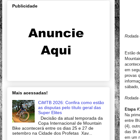
Publicidade
Rodada d
Estão d
Mountai
acontece
em segui
provas q
informa
sábado, 
Mais acessadas!
Rodada d
CiMTB 2026: Confira como estão
as disputas pelo título geral das
Etapa #
Super Elites
Na prime
Decisão da atual temporada da
entre 8h
Copa Internacional de Mountain
(4), out
Bike acontecerá entre os dias 25 e 27 de
das 9h 
setembro na Cidade dos Profetas Xav...
em um m