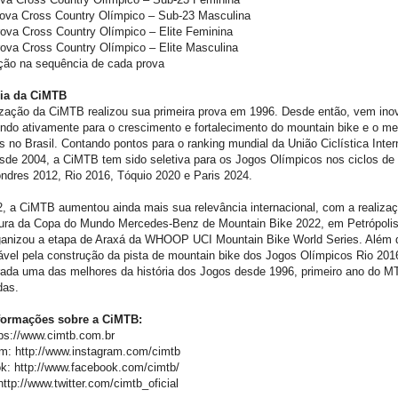
rova Cross Country Olímpico – Sub-23 Masculina
ova Cross Country Olímpico – Elite Feminina
ova Cross Country Olímpico – Elite Masculina
ção na sequência de cada prova
ria da CiMTB
ização da CiMTB realizou sua primeira prova em 1996. Desde então, vem ino
indo ativamente para o crescimento e fortalecimento do mountain bike e o m
as no Brasil. Contando pontos para o ranking mundial da União Ciclística Inter
esde 2004, a CiMTB tem sido seletiva para os Jogos Olímpicos nos ciclos d
ndres 2012, Rio 2016, Tóquio 2020 e Paris 2024.
, a CiMTB aumentou ainda mais sua relevância internacional, com a realiza
tura da Copa do Mundo Mercedes-Benz de Mountain Bike 2022, em Petrópolis
ganizou a etapa de Araxá da WHOOP UCI Mountain Bike World Series. Além d
vel pela construção da pista de mountain bike dos Jogos Olímpicos Rio 201
rada uma das melhores da história dos Jogos desde 1996, primeiro ano do 
das.
formações sobre a CiMTB:
tps://www.cimtb.com.br
am: http://www.instagram.com/cimtb
k: http://www.facebook.com/cimtb/
 http://www.twitter.com/cimtb_oficial