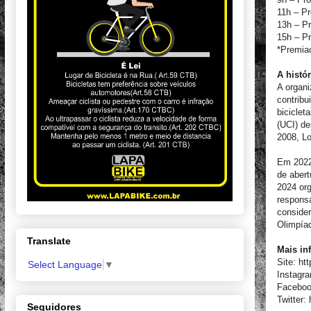
11h – P
13h – Pr
15h – Pr
*Premia
A histó
A organ
contribu
biciclet
(UCI) d
2008, Lo
Em 2022
de aber
2024 or
responsá
conside
Olimpía
Translate
Mais in
Site: ht
Select Language
▼
Instagr
Faceboo
Twitter:
Seguidores