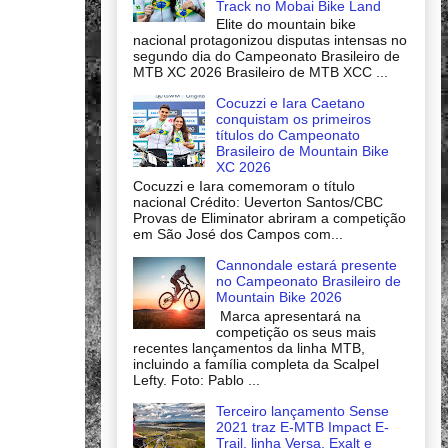
Track no Mobai Bike Land
Elite do mountain bike
nacional protagonizou disputas intensas no
segundo dia do Campeonato Brasileiro de
MTB XC 2026 Brasileiro de MTB XCC ...
Cocuzzi e Iara Caetano
conquistam os primeiros
títulos do Campeonato
Brasileiro de Mountain Bike
XC 2026
Cocuzzi e Iara comemoram o título
nacional Crédito: Ueverton Santos/CBC
Provas de Eliminator abriram a competição
em São José dos Campos com...
Cannondale estará presente
no Campeonato Brasileiro de
Mountain Bike 2026
Marca apresentará na
competição os seus mais
recentes lançamentos da linha MTB,
incluindo a família completa da Scalpel
Lefty. Foto: Pablo ...
Terceiro lançamento Sense
2021 traz E-MTB Impact E-
Trail, linha Versa, Exalt e