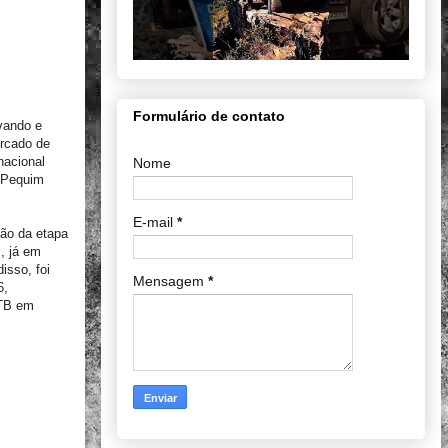
Formulário de contato
vando e
ercado de
nacional
Nome
e Pequim
E-mail
*
ção da etapa
, já em
isso, foi
Mensagem
*
6,
MTB em