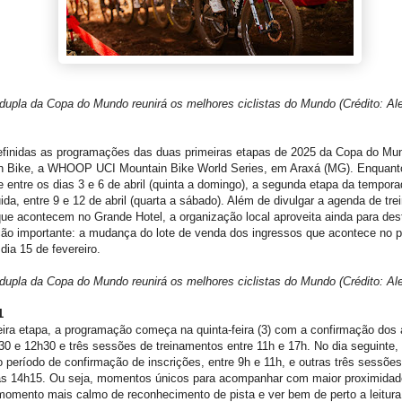
upla da Copa do Mundo reunirá os melhores ciclistas do Mundo (Crédito: Al
efinidas as programações das duas primeiras etapas de 2025 da Copa do Mu
n Bike, a WHOOP UCI Mountain Bike World Series, em Araxá (MG). Enquanto
 entre os dias 3 e 6 de abril (quinta a domingo), a segunda etapa da tempora
da, entre 9 e 12 de abril (quarta a sábado). Além de divulgar a agenda de tre
ue acontecem no Grande Hotel, a organização local aproveita ainda para de
ção importante: a mudança do lote de venda dos ingressos que acontece no 
dia 15 de fevereiro.
upla da Copa do Mundo reunirá os melhores ciclistas do Mundo (Crédito: Al
1
ira etapa, a programação começa na quinta-feira (3) com a confirmação dos 
30 e 12h30 e três sessões de treinamentos entre 11h e 17h. No dia seguinte, 
ro período de confirmação de inscrições, entre 9h e 11h, e outras três sessões
às 14h15. Ou seja, momentos únicos para acompanhar com maior proximidade
omento mais calmo de reconhecimento de pista e ver bem de perto a leitura