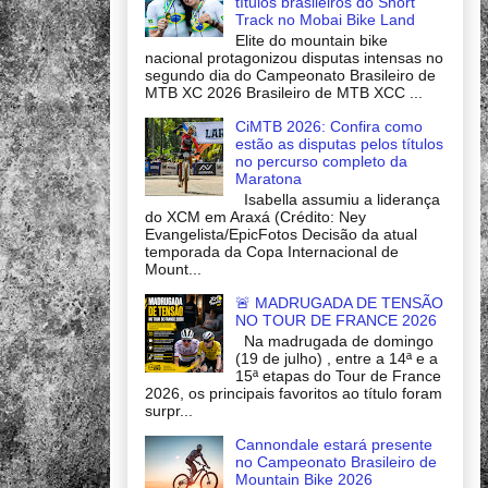
títulos brasileiros do Short
Track no Mobai Bike Land
Elite do mountain bike
nacional protagonizou disputas intensas no
segundo dia do Campeonato Brasileiro de
MTB XC 2026 Brasileiro de MTB XCC ...
CiMTB 2026: Confira como
estão as disputas pelos títulos
no percurso completo da
Maratona
Isabella assumiu a liderança
do XCM em Araxá (Crédito: Ney
Evangelista/EpicFotos Decisão da atual
temporada da Copa Internacional de
Mount...
🚨 MADRUGADA DE TENSÃO
NO TOUR DE FRANCE 2026
Na madrugada de domingo
(19 de julho) , entre a 14ª e a
15ª etapas do Tour de France
2026, os principais favoritos ao título foram
surpr...
Cannondale estará presente
no Campeonato Brasileiro de
Mountain Bike 2026