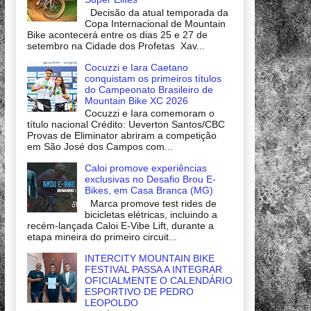
Decisão da atual temporada da
Copa Internacional de Mountain
Bike acontecerá entre os dias 25 e 27 de
setembro na Cidade dos Profetas Xav...
Cocuzzi e Iara Caetano
conquistam os primeiros títulos
do Campeonato Brasileiro de
Mountain Bike XC 2026
Cocuzzi e Iara comemoram o
título nacional Crédito: Ueverton Santos/CBC
Provas de Eliminator abriram a competição
em São José dos Campos com...
Caloi promove experiências
exclusivas no Desafio Brou E-
Bikes, em Casa Branca (MG)
Marca promove test rides de
bicicletas elétricas, incluindo a
recém-lançada Caloi E-Vibe Lift, durante a
etapa mineira do primeiro circuit...
INTERCITY MOUNTAIN BIKE
FESTIVAL PASSA A INTEGRAR
OFICIALMENTE O CALENDÁRIO
ESPORTIVO DE PEDRO
LEOPOLDO