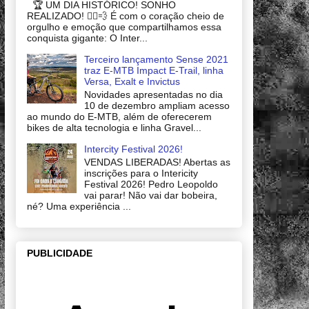
🏆 UM DIA HISTÓRICO! SONHO
REALIZADO! 🚴‍♂️💨 É com o coração cheio de
orgulho e emoção que compartilhamos essa
conquista gigante: O Inter...
Terceiro lançamento Sense 2021
traz E-MTB Impact E-Trail, linha
Versa, Exalt e Invictus
Novidades apresentadas no dia
10 de dezembro ampliam acesso
ao mundo do E-MTB, além de oferecerem
bikes de alta tecnologia e linha Gravel...
Intercity Festival 2026!
VENDAS LIBERADAS! Abertas as
inscrições para o Intericity
Festival 2026! Pedro Leopoldo
vai parar! Não vai dar bobeira,
né? Uma experiência ...
PUBLICIDADE