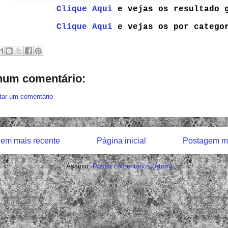
Clique Aqui
e vejas os resultado 
Clique Aqui
e vejas os por catego
um comentário:
tar um comentário
em mais recente
Página inicial
Postagem ma
Assinar:
Postar comentários (Atom)