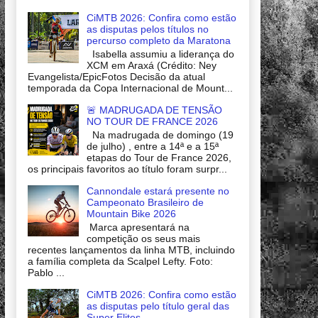
CiMTB 2026: Confira como estão
as disputas pelos títulos no
percurso completo da Maratona
Isabella assumiu a liderança do
XCM em Araxá (Crédito: Ney
Evangelista/EpicFotos Decisão da atual
temporada da Copa Internacional de Mount...
🚨 MADRUGADA DE TENSÃO
NO TOUR DE FRANCE 2026
Na madrugada de domingo (19
de julho) , entre a 14ª e a 15ª
etapas do Tour de France 2026,
os principais favoritos ao título foram surpr...
Cannondale estará presente no
Campeonato Brasileiro de
Mountain Bike 2026
Marca apresentará na
competição os seus mais
recentes lançamentos da linha MTB, incluindo
a família completa da Scalpel Lefty. Foto:
Pablo ...
CiMTB 2026: Confira como estão
as disputas pelo título geral das
Super Elites