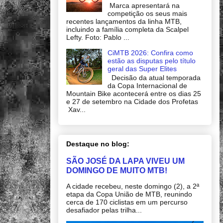
Marca apresentará na
competição os seus mais
recentes lançamentos da linha MTB,
incluindo a família completa da Scalpel
Lefty. Foto: Pablo ...
CiMTB 2026: Confira como
estão as disputas pelo título
geral das Super Elites
Decisão da atual temporada
da Copa Internacional de
Mountain Bike acontecerá entre os dias 25
e 27 de setembro na Cidade dos Profetas
Xav...
Destaque no blog:
SÃO JOSÉ DA LAPA VIVEU UM
DOMINGO DE MUITO MTB!
A cidade recebeu, neste domingo (2), a 2ª
etapa da Copa União de MTB, reunindo
cerca de 170 ciclistas em um percurso
desafiador pelas trilha...