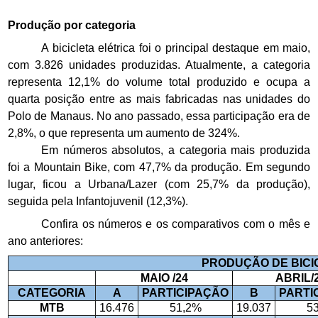
Produção por categoria
A bicicleta elétrica foi o principal destaque em maio,
com 3.826 unidades produzidas. Atualmente, a categoria
representa 12,1% do volume total produzido e ocupa a
quarta posição entre as mais fabricadas nas unidades do
Polo de Manaus. No ano passado, essa participação era de
2,8%, o que representa um aumento de 324%.
Em números absolutos, a categoria mais produzida
foi a Mountain Bike, com 47,7% da produção. Em segundo
lugar, ficou a Urbana/Lazer (com 25,7% da produção),
seguida pela Infantojuvenil (12,3%).
Confira os números e os comparativos com o mês e
ano anteriores:
PRODUÇÃO DE BICI
MAIO /24
ABRIL/
CATEGORIA
A
PARTICIPAÇÃO
B
PARTI
MTB
16.476
51,2%
19.037
5