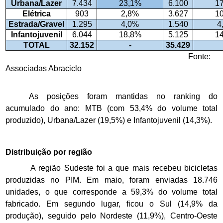
Urbana/Lazer
7.434
23,1%
6.100
1
Elétrica
903
2,8%
3.627
1
Estrada/Gravel
1.295
4,0%
1.540
4
Infantojuvenil
6.044
18,8%
5.125
1
TOTAL
32.152
-
35.429
Fonte:
Associadas Abraciclo
As posições foram mantidas no ranking do
acumulado do ano: MTB (com 53,4% do volume total
produzido), Urbana/Lazer (19,5%) e Infantojuvenil (14,3%).
Distribuição por região
A região Sudeste foi a que mais recebeu bicicletas
produzidas no PIM. Em maio, foram enviadas 18.746
unidades, o que corresponde a 59,3% do volume total
fabricado. Em segundo lugar, ficou o Sul (14,9% da
produção), seguido pelo Nordeste (11,9%), Centro-Oeste