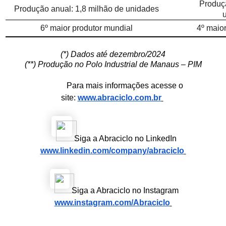
Produçã
Produção anual: 1,8 milhão de unidades
u
6º maior produtor mundial
4º maio
(*) Dados até dezembro/2024
(**) Produção no Polo Industrial de Manaus – PIM
Para mais informações acesse o
site:
www.abraciclo.com.br
Siga a Abraciclo no LinkedIn
www.linkedin.com/company/
abraciclo
Siga a Abraciclo no Instagram
www.instagram.com/Abraciclo