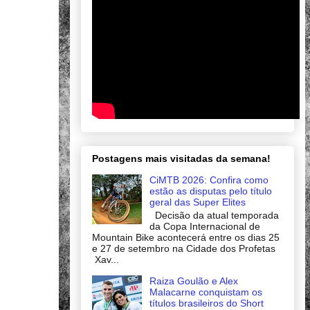
Postagens mais visitadas da semana!
CiMTB 2026: Confira como
estão as disputas pelo título
geral das Super Elites
Decisão da atual temporada
da Copa Internacional de
Mountain Bike acontecerá entre os dias 25
e 27 de setembro na Cidade dos Profetas
Xav...
Raiza Goulão e Alex
Malacarne conquistam os
títulos brasileiros do Short