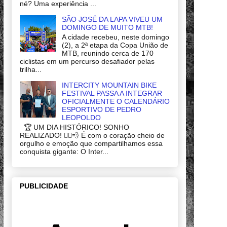
né? Uma experiência ...
SÃO JOSÉ DA LAPA VIVEU UM
DOMINGO DE MUITO MTB!
A cidade recebeu, neste domingo
(2), a 2ª etapa da Copa União de
MTB, reunindo cerca de 170
ciclistas em um percurso desafiador pelas
trilha...
INTERCITY MOUNTAIN BIKE
FESTIVAL PASSA A INTEGRAR
OFICIALMENTE O CALENDÁRIO
ESPORTIVO DE PEDRO
LEOPOLDO
🏆 UM DIA HISTÓRICO! SONHO
REALIZADO! 🚴‍♂️💨 É com o coração cheio de
orgulho e emoção que compartilhamos essa
conquista gigante: O Inter...
PUBLICIDADE