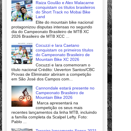
Raiza Goulão e Alex Malacarne
conquistam os títulos brasileiros
do Short Track no Mobai Bike
Land
Elite do mountain bike nacional
protagonizou disputas intensas no segundo
dia do Campeonato Brasileiro de MTB XC
2026 Brasileiro de MTB XCC ...
Cocuzzi e Iara Caetano
conquistam os primeiros títulos
do Campeonato Brasileiro de
Mountain Bike XC 2026
Cocuzzi e Iara comemoram o
título nacional Crédito: Ueverton Santos/CBC
Provas de Eliminator abriram a competição
em São José dos Campos com...
Cannondale estará presente no
Campeonato Brasileiro de
Mountain Bike 2026
Marca apresentará na
competição os seus mais
recentes lançamentos da linha MTB, incluindo
a família completa da Scalpel Lefty. Foto:
Pablo ...
Terceiro lançamento Sense 2021