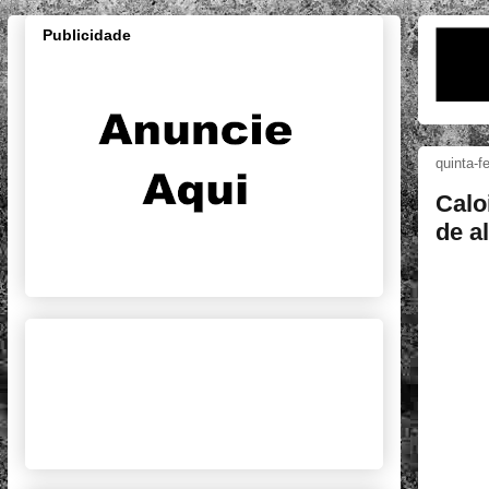
Publicidade
quinta-f
Calo
de a