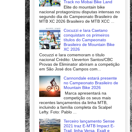
Track no Mobai Bike Land
Elite do mountain bike
nacional protagonizou disputas intensas no
segundo dia do Campeonato Brasileiro de
MTB XC 2026 Brasileiro de MTB XCC ...
Cocuzzi e Iara Caetano
conquistam os primeiros
títulos do Campeonato
Brasileiro de Mountain Bike
XC 2026
Cocuzzi e Iara comemoram o título
nacional Crédito: Ueverton Santos/CBC
Provas de Eliminator abriram a competição
em São José dos Campos com...
Cannondale estará presente
no Campeonato Brasileiro de
Mountain Bike 2026
Marca apresentará na
competição os seus mais
recentes lançamentos da linha MTB,
incluindo a família completa da Scalpel
Lefty. Foto: Pablo ...
Terceiro lançamento Sense
2021 traz E-MTB Impact E-
Trail, linha Versa, Exalt e