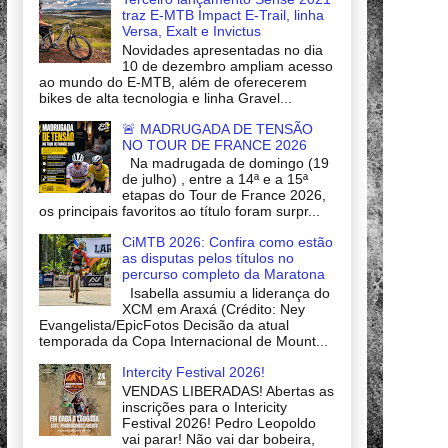
traz E-MTB Impact E-Trail, linha
Versa, Exalt e Invictus
Novidades apresentadas no dia
10 de dezembro ampliam acesso
ao mundo do E-MTB, além de oferecerem
bikes de alta tecnologia e linha Gravel...
🚨 MADRUGADA DE TENSÃO
NO TOUR DE FRANCE 2026
Na madrugada de domingo (19
de julho) , entre a 14ª e a 15ª
etapas do Tour de France 2026,
os principais favoritos ao título foram surpr...
CiMTB 2026: Confira como estão
as disputas pelos títulos no
percurso completo da Maratona
Isabella assumiu a liderança do
XCM em Araxá (Crédito: Ney
Evangelista/EpicFotos Decisão da atual
temporada da Copa Internacional de Mount...
Intercity Festival 2026!
VENDAS LIBERADAS! Abertas as
inscrições para o Intericity
Festival 2026! Pedro Leopoldo
vai parar! Não vai dar bobeira,