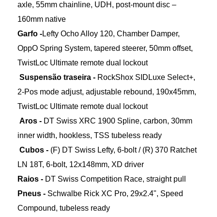
axle, 55mm chainline, UDH, post-mount disc –
160mm native
Garfo -
Lefty Ocho Alloy 120, Chamber Damper,
OppO Spring System, tapered steerer, 50mm offset,
TwistLoc Ultimate remote dual lockout
Suspensão traseira -
RockShox SIDLuxe Select+,
2-Pos mode adjust, adjustable rebound, 190x45mm,
TwistLoc Ultimate remote dual lockout
Aros -
DT Swiss XRC 1900 Spline, carbon, 30mm
inner width, hookless, TSS tubeless ready
Cubos -
(F) DT Swiss Lefty, 6-bolt / (R) 370 Ratchet
LN 18T, 6-bolt, 12x148mm, XD driver
Raios -
DT Swiss Competition Race, straight pull
Pneus -
Schwalbe Rick XC Pro, 29x2.4", Speed
Compound, tubeless ready