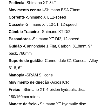
Pedivela -
Shimano XT, 34T
Movimento central -
Shimano BSA 73mm
Corrente -
Shimano XT, 12-speed
Cassete -
Shimano XT, 10-51, 12-speed
Câmbio Traseiro -
Shimano XT Di2
Passadores -
Shimano XT Di2, 12-speed
Guidão -
Cannondale 1 Flat, Carbon, 31.8mm, 9°
back, 760mm
Suporte de guidão -
Cannondale C1 Conceal, Alloy,
31.8, 6°
Manopla -
SRAM Silicone
Movimento de direção -
Acros ICR
Freios -
Shimano XT, 4-piston hydraulic disc,
180/160mm rotors
Manete de freio -
Shimano XT hydraulic disc