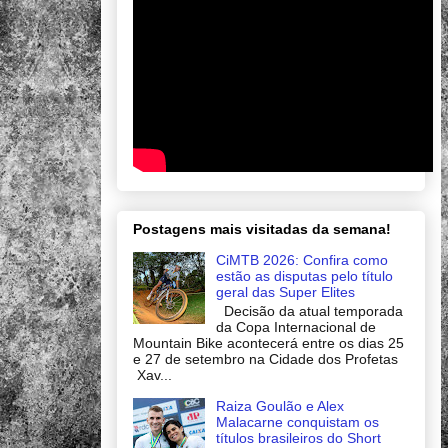
Postagens mais visitadas da semana!
CiMTB 2026: Confira como
estão as disputas pelo título
geral das Super Elites
Decisão da atual temporada
da Copa Internacional de
Mountain Bike acontecerá entre os dias 25
e 27 de setembro na Cidade dos Profetas
Xav...
Raiza Goulão e Alex
Malacarne conquistam os
títulos brasileiros do Short