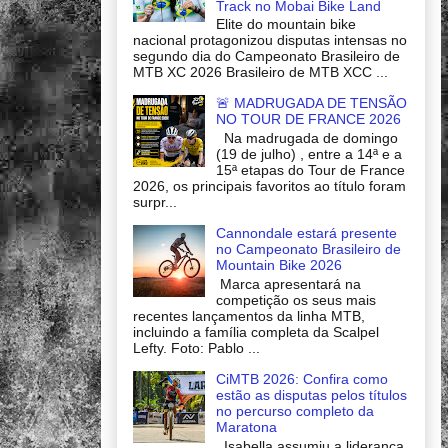
Track no Mobai Bike Land
Elite do mountain bike
nacional protagonizou disputas intensas no
segundo dia do Campeonato Brasileiro de
MTB XC 2026 Brasileiro de MTB XCC ...
🚨 MADRUGADA DE TENSÃO
NO TOUR DE FRANCE 2026
Na madrugada de domingo
(19 de julho) , entre a 14ª e a
15ª etapas do Tour de France
2026, os principais favoritos ao título foram
surpr...
Cannondale estará presente
no Campeonato Brasileiro de
Mountain Bike 2026
Marca apresentará na
competição os seus mais
recentes lançamentos da linha MTB,
incluindo a família completa da Scalpel
Lefty. Foto: Pablo ...
CiMTB 2026: Confira como
estão as disputas pelos títulos
no percurso completo da
Maratona
Isabella assumiu a liderança