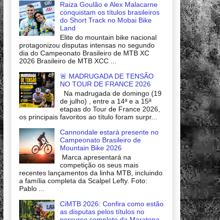
Raiza Goulão e Alex Malacarne
conquistam os títulos brasileiros
do Short Track no Mobai Bike
Land
Elite do mountain bike nacional
protagonizou disputas intensas no segundo
dia do Campeonato Brasileiro de MTB XC
2026 Brasileiro de MTB XCC ...
🚨 MADRUGADA DE TENSÃO
NO TOUR DE FRANCE 2026
Na madrugada de domingo (19
de julho) , entre a 14ª e a 15ª
etapas do Tour de France 2026,
os principais favoritos ao título foram surpr...
Cannondale estará presente no
Campeonato Brasileiro de
Mountain Bike 2026
Marca apresentará na
competição os seus mais
recentes lançamentos da linha MTB, incluindo
a família completa da Scalpel Lefty. Foto:
Pablo ...
CiMTB 2026: Confira como estão
as disputas pelos títulos no
percurso completo da Maratona