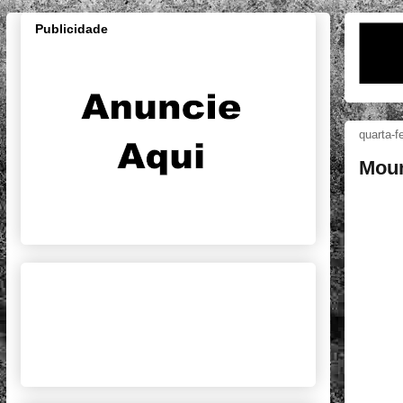
Publicidade
quarta-f
Moun