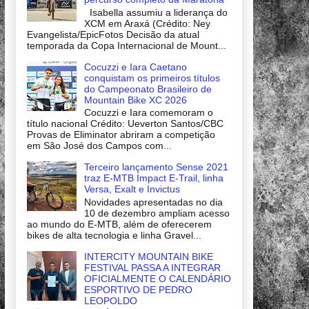
Isabella assumiu a liderança do
XCM em Araxá (Crédito: Ney
Evangelista/EpicFotos Decisão da atual
temporada da Copa Internacional de Mount...
Cocuzzi e Iara Caetano
conquistam os primeiros títulos
do Campeonato Brasileiro de
Mountain Bike XC 2026
Cocuzzi e Iara comemoram o
título nacional Crédito: Ueverton Santos/CBC
Provas de Eliminator abriram a competição
em São José dos Campos com...
Terceiro lançamento Sense 2021
traz E-MTB Impact E-Trail, linha
Versa, Exalt e Invictus
Novidades apresentadas no dia
10 de dezembro ampliam acesso
ao mundo do E-MTB, além de oferecerem
bikes de alta tecnologia e linha Gravel...
INTERCITY MOUNTAIN BIKE
FESTIVAL PASSA A INTEGRAR
OFICIALMENTE O CALENDÁRIO
ESPORTIVO DE PEDRO
LEOPOLDO