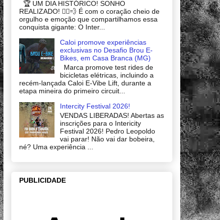
🏆 UM DIA HISTÓRICO! SONHO
REALIZADO! 🚴‍♂️💨 É com o coração cheio de
orgulho e emoção que compartilhamos essa
conquista gigante: O Inter...
Caloi promove experiências
exclusivas no Desafio Brou E-
Bikes, em Casa Branca (MG)
Marca promove test rides de
bicicletas elétricas, incluindo a
recém-lançada Caloi E-Vibe Lift, durante a
etapa mineira do primeiro circuit...
Intercity Festival 2026!
VENDAS LIBERADAS! Abertas as
inscrições para o Intericity
Festival 2026! Pedro Leopoldo
vai parar! Não vai dar bobeira,
né? Uma experiência ...
PUBLICIDADE