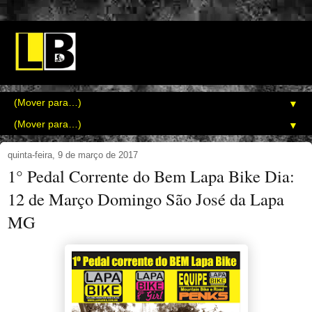
▼
▼
quinta-feira, 9 de março de 2017
1° Pedal Corrente do Bem Lapa Bike Dia:
12 de Março Domingo São José da Lapa
MG