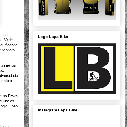
omingo
Logo Lapa Bike
as 30 de
ou ficando
ampeonato.
 primeiros
ão,
adversidade
r até o
am na Prova
culina os
lógio, João
Instagram Lapa Bike
l foram