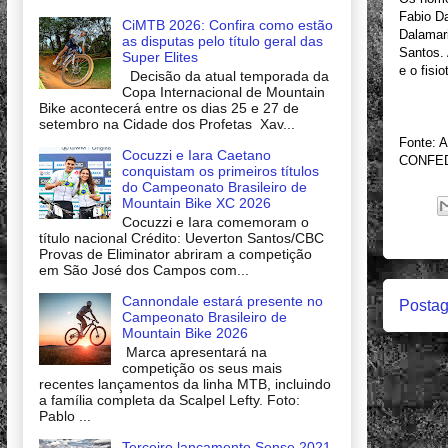
Fabio Da
CiMTB 2026: Confira como estão
Dalamari
as disputas pelo título geral das
Santos. 
Super Elites
e o fisi
Decisão da atual temporada da
Copa Internacional de Mountain
Bike acontecerá entre os dias 25 e 27 de
setembro na Cidade dos Profetas Xav...
Fonte:
Cocuzzi e Iara Caetano
CONFED
conquistam os primeiros títulos
do Campeonato Brasileiro de
Mountain Bike XC 2026
Cocuzzi e Iara comemoram o
título nacional Crédito: Ueverton Santos/CBC
Provas de Eliminator abriram a competição
em São José dos Campos com...
Cannondale estará presente no
Postag
Campeonato Brasileiro de
Mountain Bike 2026
Marca apresentará na
competição os seus mais
recentes lançamentos da linha MTB, incluindo
a família completa da Scalpel Lefty. Foto:
Pablo ...
Terceiro lançamento Sense 2021