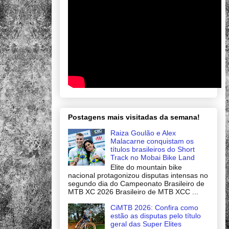
Postagens mais visitadas da semana!
Raiza Goulão e Alex
Malacarne conquistam os
títulos brasileiros do Short
Track no Mobai Bike Land
Elite do mountain bike
nacional protagonizou disputas intensas no
segundo dia do Campeonato Brasileiro de
MTB XC 2026 Brasileiro de MTB XCC ...
CiMTB 2026: Confira como
estão as disputas pelo título
geral das Super Elites