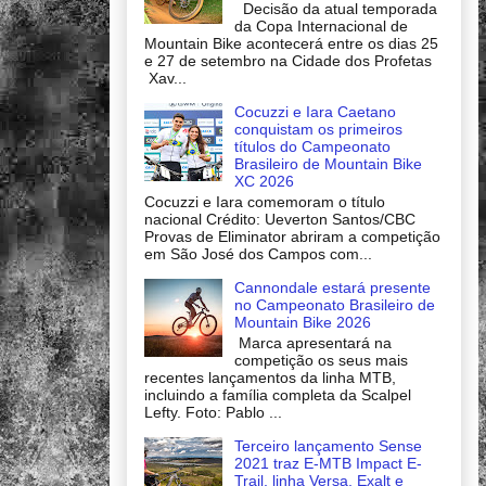
Decisão da atual temporada
da Copa Internacional de
Mountain Bike acontecerá entre os dias 25
e 27 de setembro na Cidade dos Profetas
Xav...
Cocuzzi e Iara Caetano
conquistam os primeiros
títulos do Campeonato
Brasileiro de Mountain Bike
XC 2026
Cocuzzi e Iara comemoram o título
nacional Crédito: Ueverton Santos/CBC
Provas de Eliminator abriram a competição
em São José dos Campos com...
Cannondale estará presente
no Campeonato Brasileiro de
Mountain Bike 2026
Marca apresentará na
competição os seus mais
recentes lançamentos da linha MTB,
incluindo a família completa da Scalpel
Lefty. Foto: Pablo ...
Terceiro lançamento Sense
2021 traz E-MTB Impact E-
Trail, linha Versa, Exalt e