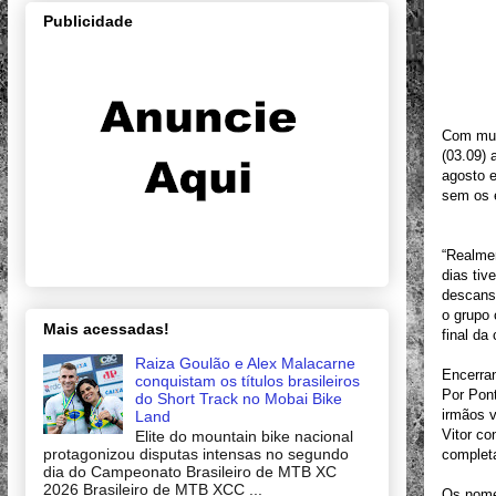
Publicidade
Com muit
(03.09)
agosto 
sem os 
“Realmen
dias tiv
descans
o grupo 
Mais acessadas!
final da
Raiza Goulão e Alex Malacarne
Encerran
conquistam os títulos brasileiros
Por Pon
do Short Track no Mobai Bike
irmãos v
Land
Vitor c
Elite do mountain bike nacional
protagonizou disputas intensas no segundo
complet
dia do Campeonato Brasileiro de MTB XC
2026 Brasileiro de MTB XCC ...
Os nome