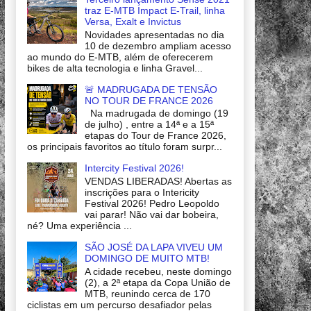
traz E-MTB Impact E-Trail, linha
Versa, Exalt e Invictus
Novidades apresentadas no dia
10 de dezembro ampliam acesso
ao mundo do E-MTB, além de oferecerem
bikes de alta tecnologia e linha Gravel...
🚨 MADRUGADA DE TENSÃO
NO TOUR DE FRANCE 2026
Na madrugada de domingo (19
de julho) , entre a 14ª e a 15ª
etapas do Tour de France 2026,
os principais favoritos ao título foram surpr...
Intercity Festival 2026!
VENDAS LIBERADAS! Abertas as
inscrições para o Intericity
Festival 2026! Pedro Leopoldo
vai parar! Não vai dar bobeira,
né? Uma experiência ...
SÃO JOSÉ DA LAPA VIVEU UM
DOMINGO DE MUITO MTB!
A cidade recebeu, neste domingo
(2), a 2ª etapa da Copa União de
MTB, reunindo cerca de 170
ciclistas em um percurso desafiador pelas