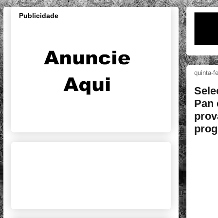
Publicidade
quinta-f
Sele
Pan 
prov
prog