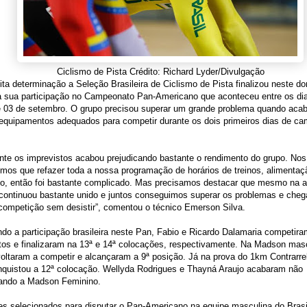
Ciclismo de Pista Crédito: Richard Lyder/Divulgação
a determinação a Seleção Brasileira de Ciclismo de Pista finalizou neste d
 a sua participação no Campeonato Pan-Americano que aconteceu entre os di
e 03 de setembro. O grupo precisou superar um grande problema quando acab
equipamentos adequados para competir durante os dois primeiros dias de c
te os imprevistos acabou prejudicando bastante o rendimento do grupo. Nos
emos que refazer toda a nossa programação de horários de treinos, alimentaç
o, então foi bastante complicado. Mas precisamos destacar que mesmo na 
continuou bastante unido e juntos conseguimos superar os problemas e chega
 competição sem desistir”, comentou o técnico Emerson Silva.
do a participação brasileira neste Pan, Fabio e Ricardo Dalamaria competir
tos e finalizaram na 13ª e 14ª colocações, respectivamente. Na Madson mas
oltaram a competir e alcançaram a 9ª posição. Já na prova do 1km Contrarre
onquistou a 12ª colocação. Wellyda Rodrigues e Thayná Araujo acabaram não
ando a Madson Feminino.
s selecionados para disputar o Pan-Americano na equipe masculina do Brasi