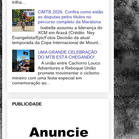
trilha...
CiMTB 2026: Confira como estão
as disputas pelos títulos no
percurso completo da Maratona
Isabella assumiu a liderança do
XCM em Araxá (Crédito: Ney
Evangelista/EpicFotos Decisão da atual
temporada da Copa Internacional de Mount...
UMA GRANDE CELEBRAÇÃO
DO MTB ESTÁ CHEGANDO!
A união entre Cachorro Louco
Adventures e Reboque União
promete movimentar o ciclismo
mineiro com uma festa especial em
comemoração ao...
PUBLICIDADE