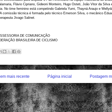
lamaria, Flávio Cipriano, Gideoni Monteiro, Hugo Osteti, João Vitor da Silva 
a. No time feminino está competindo Gabriela Yumi, Thayná Araujo e Wellyd
A comissão técnica é formada pelo técnico Emerson Silva, o mecânico Eduar
oterapeuta Jivago Salinet.
 ASSESSORIA DE COMUNICAÇÃO
ERAÇÃO BRASILEIRA DE CICLISMO
em mais recente
Página inicial
Postagem ma