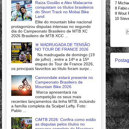
Raiza Goulão e Alex Malacarne
7
Micha
conquistam os títulos brasileiros
8
Fabio 
do Short Track no Mobai Bike
9
Wout 
Land
10
Stev
Elite do mountain bike nacional
protagonizou disputas intensas no segundo
dia do Campeonato Brasileiro de MTB XC
2026 Brasileiro de MTB XCC ...
🚨 MADRUGADA DE TENSÃO
NO TOUR DE FRANCE 2026
Na madrugada de domingo (19
de julho) , entre a 14ª e a 15ª
Postag
etapas do Tour de France 2026,
os principais favoritos ao título foram surpr...
Cannondale estará presente no
Campeonato Brasileiro de
Mountain Bike 2026
Marca apresentará na
competição os seus mais
recentes lançamentos da linha MTB, incluindo
a família completa da Scalpel Lefty. Foto:
Pablo ...
CiMTB 2026: Confira como estão
as disputas pelos títulos no
percurso completo da Maratona