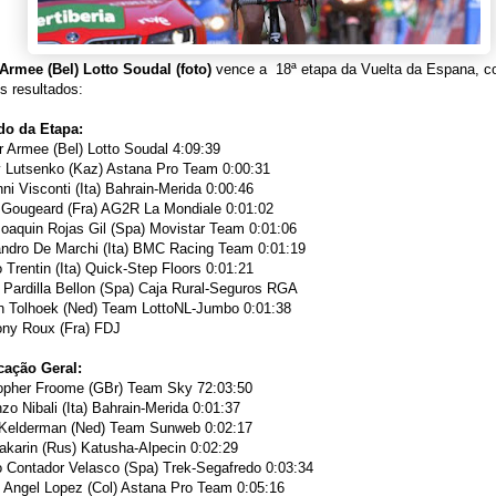
Armee (Bel) Lotto Soudal (foto)
vence a 18ª etapa da Vuelta da Espana, co
s resultados:
do da Etapa:
 Armee (Bel) Lotto Soudal
4:09:39
 Lutsenko (Kaz) Astana Pro Team
0:00:31
ni Visconti (Ita) Bahrain-Merida
0:00:46
 Gougeard (Fra) AG2R La Mondiale
0:01:02
oaquin Rojas Gil (Spa) Movistar Team
0:01:06
ndro De Marchi (Ita) BMC Racing Team
0:01:19
 Trentin (Ita) Quick-Step Floors
0:01:21
 Pardilla Bellon (Spa) Caja Rural-Seguros RGA
n Tolhoek (Ned) Team LottoNL-Jumbo
0:01:38
ony Roux (Fra) FDJ
icação Geral:
topher Froome (GBr) Team Sky
72:03:50
zo Nibali (Ita) Bahrain-Merida
0:01:37
 Kelderman (Ned) Team Sunweb
0:02:17
Zakarin (Rus) Katusha-Alpecin
0:02:29
o Contador Velasco (Spa) Trek-Segafredo
0:03:34
 Angel Lopez (Col) Astana Pro Team
0:05:16