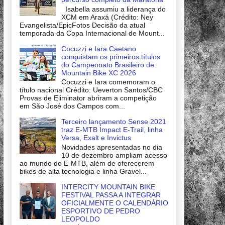
Isabella assumiu a liderança do
XCM em Araxá (Crédito: Ney
Evangelista/EpicFotos Decisão da atual
temporada da Copa Internacional de Mount...
Cocuzzi e Iara Caetano
conquistam os primeiros títulos
do Campeonato Brasileiro de
Mountain Bike XC 2026
Cocuzzi e Iara comemoram o
título nacional Crédito: Ueverton Santos/CBC
Provas de Eliminator abriram a competição
em São José dos Campos com...
Terceiro lançamento Sense 2021
traz E-MTB Impact E-Trail, linha
Versa, Exalt e Invictus
Novidades apresentadas no dia
10 de dezembro ampliam acesso
ao mundo do E-MTB, além de oferecerem
bikes de alta tecnologia e linha Gravel...
INTERCITY MOUNTAIN BIKE
FESTIVAL PASSA A INTEGRAR
OFICIALMENTE O CALENDÁRIO
ESPORTIVO DE PEDRO
LEOPOLDO