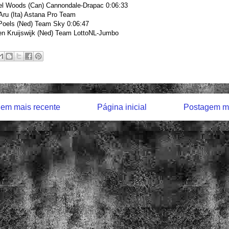
el Woods (Can) Cannondale-Drapac
0:06:33
Aru (Ita) Astana Pro Team
Poels (Ned) Team Sky
0:06:47
en Kruijswijk (Ned) Team LottoNL-Jumbo
em mais recente
Página inicial
Postagem ma