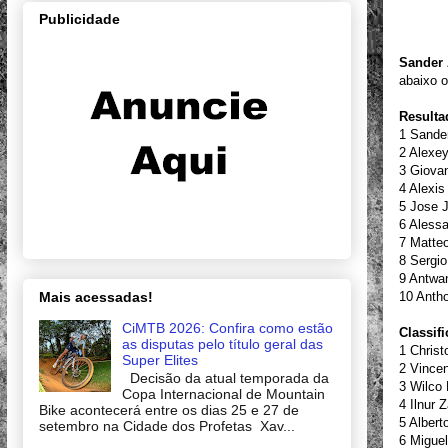
Publicidade
Sander 
abaixo o
Resulta
1
Sander
2
Alexey
3
Giovan
4
Alexis
5
Jose J
6
Alessa
7
Matteo
8
Sergio
9
Antwa
Mais acessadas!
10
Anth
CiMTB 2026: Confira como estão
Classif
as disputas pelo título geral das
1
Chris
Super Elites
2
Vincen
Decisão da atual temporada da
3
Wilco
Copa Internacional de Mountain
4
Ilnur 
Bike acontecerá entre os dias 25 e 27 de
5
Albert
setembro na Cidade dos Profetas Xav...
6
Miguel