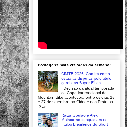
Postagens mais visitadas da semana!
CiMTB 2026: Confira como
estão as disputas pelo título
geral das Super Elites
Decisão da atual temporada
da Copa Internacional de
Mountain Bike acontecerá entre os dias 25
e 27 de setembro na Cidade dos Profetas
Xav...
Raiza Goulão e Alex
Malacarne conquistam os
títulos brasileiros do Short