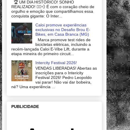
🏆 UM DIA HISTÓRICO! SONHO
REALIZADO! 🚴‍♂️💨 É com o coração cheio de
orgulho e emoção que compartilhamos essa
conquista gigante: O Inter...
Caloi promove experiências
exclusivas no Desafio Brou E-
Bikes, em Casa Branca (MG)
Marca promove test rides de
bicicletas elétricas, incluindo a
recém-lançada Caloi E-Vibe Lift, durante a
etapa mineira do primeiro circuit...
Intercity Festival 2026!
VENDAS LIBERADAS! Abertas as
inscrições para o Intericity
Festival 2026! Pedro Leopoldo
vai parar! Não vai dar bobeira,
né? Uma experiência ...
PUBLICIDADE