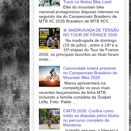
Track no Mobai Bike Land
Elite do mountain bike
nacional protagonizou disputas intensas no
segundo dia do Campeonato Brasileiro de
MTB XC 2026 Brasileiro de MTB XCC ...
🚨 MADRUGADA DE TENSÃO
NO TOUR DE FRANCE 2026
Na madrugada de domingo
(19 de julho) , entre a 14ª e a
15ª etapas do Tour de France
2026, os principais favoritos ao título foram
surpr...
Cannondale estará presente
no Campeonato Brasileiro de
Mountain Bike 2026
Marca apresentará na
competição os seus mais
recentes lançamentos da linha MTB,
incluindo a família completa da Scalpel
Lefty. Foto: Pablo ...
CiMTB 2026: Confira como
estão as disputas pelos títulos
no percurso completo da
Maratona
Isabella assumiu a liderança