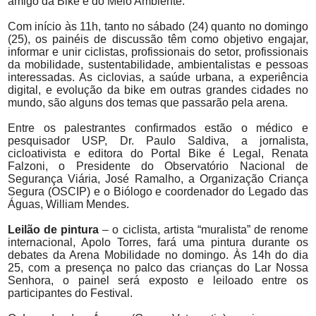
amigo da Bike e do Meio Ambiente.
Com início às 11h, tanto no sábado (24) quanto no domingo
(25), os painéis de discussão têm como objetivo engajar,
informar e unir ciclistas, profissionais do setor, profissionais
da mobilidade, sustentabilidade, ambientalistas e pessoas
interessadas. As ciclovias, a saúde urbana, a experiência
digital, e evolução da bike em outras grandes cidades no
mundo, são alguns dos temas que passarão pela arena.
Entre os palestrantes confirmados estão o médico e
pesquisador USP, Dr. Paulo Saldiva, a jornalista,
cicloativista e editora do Portal Bike é Legal, Renata
Falzoni, o Presidente do Observatório Nacional de
Segurança Viária, José Ramalho, a Organização Criança
Segura (OSCIP) e o Biólogo e coordenador do Legado das
Águas, William Mendes.
Leilão de pintura
– o ciclista, artista “muralista” de renome
internacional, Apolo Torres, fará uma pintura durante os
debates da Arena Mobilidade no domingo. Às 14h do dia
25, com a presença no palco das crianças do Lar Nossa
Senhora, o painel será exposto e leiloado entre os
participantes do Festival.