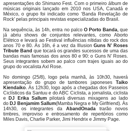
apresentações do Shimano Fest. Com o primeiro álbum de
músicas originais lançado em 2010 nos USA, Canadá e
México, o grupo foi indicado como ‘Banda Revelação de
Rock’ pelas principais revistas especializadas do Brasil.
Na sequência, às 14h, entra no palco
O Porto Banda,
que
já abriu shows de conjuntos relevantes, como Aborto
Elétrico e levará ao Festival influências nítidas do rock dos
anos 70 e 80. Às 16h, é a vez da Illusion
Guns N’ Roses
Tribute Band
que tocará os grandes sucessos de uma das
bandas mais famosas dos anos 80 e 90: o Guns N’ Roses.
Seus integrantes sobem ao palco com trajes iguais ao do
grupo do vocalista Axl Rose.
No domingo (25/8), logo pela manhã, às 10h30, haverá
apresentação do grupo de tambores japoneses
Taiko
Kiendaiko
. Às 12h30, logo após a chegadas dos Passeios
Ciclísticos da Santuu e do ABC Ciclista, a jornalista, ciclista
e
DJ Erika Sallum
pilotará diversas mixagens ao lado
do
DJ Benjamim Sallum
(Mamba Negra e My Girlfriend). Às
14h30, os integrantes da
AbandOnada
trarão novos
timbres, improviso e entrosamento de repertórios como
Miles Davis, Charlie Parker, Jimi Hendrix e Jimmy Page.