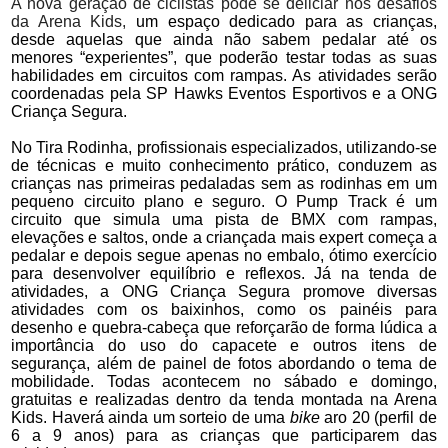
A nova geração de ciclistas pode se deliciar nos desafios
da Arena Kids,
um espaço dedicado para as crianças,
desde aquelas que ainda não sabem pedalar até os
menores “experientes”, que poderão testar todas as suas
habilidades em circuitos com rampas. As atividades serão
coordenadas pela SP Hawks Eventos Esportivos e a ONG
Criança Segura.
No Tira Rodinha, profissionais especializados, utilizando-se
de técnicas e muito conhecimento prático, conduzem as
crianças nas primeiras pedaladas sem as rodinhas em um
pequeno circuito plano e seguro. O Pump Track é um
circuito que simula uma pista de BMX com rampas,
elevações e saltos, onde a criançada mais expert começa a
pedalar e depois segue apenas no embalo, ótimo exercício
para desenvolver equilíbrio e reflexos. Já na tenda de
atividades, a ONG Criança Segura promove diversas
atividades com os baixinhos, como os painéis para
desenho e quebra-cabeça que reforçarão de forma lúdica a
importância do uso do capacete e outros itens de
segurança, além de painel de fotos abordando o tema de
mobilidade. Todas acontecem no sábado e domingo,
gratuitas e realizadas dentro da tenda montada na Arena
Kids. Haverá ainda um sorteio de uma
bike
aro 20 (perfil de
6 a 9 anos) para as crianças que participarem das