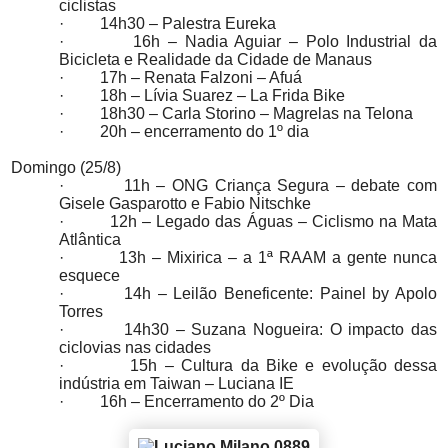
ciclistas
·
14h30 – Palestra Eureka
·
16h – Nadia Aguiar – Polo Industrial da
Bicicleta e Realidade da Cidade de Manaus
·
17h – Renata Falzoni – Afuá
·
18h – Lívia Suarez – La Frida Bike
·
18h30 – Carla Storino – Magrelas na Telona
·
20h – encerramento do 1º dia
Domingo (25/8)
·
11h – ONG Criança Segura – debate com
Gisele Gasparotto e Fabio Nitschke
·
12h – Legado das Águas – Ciclismo na Mata
Atlântica
·
13h – Mixirica – a 1ª RAAM a gente nunca
esquece
·
14h – Leilão Beneficente: Painel by Apolo
Torres
·
14h30 – Suzana Nogueira: O impacto das
ciclovias nas cidades
·
15h – Cultura da Bike e evolução dessa
indústria em Taiwan – Luciana IE
·
16h – Encerramento do 2º Dia