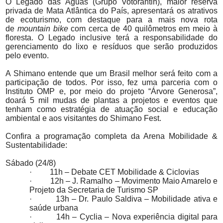
O Legado das Águas (Grupo Votorantin), maior reserva
privada de Mata Atlântica do País, apresentará os atrativos
de ecoturismo, com destaque para a mais nova rota
de
mountain bike
com cerca de 40 quilômetros em meio à
floresta. O Legado inclusive terá a responsabilidade do
gerenciamento do lixo e resíduos que serão produzidos
pelo evento.
A Shimano entende que um Brasil melhor será feito com a
participação de todos. Por isso, fez uma parceria com o
Instituto OMP e, por meio do projeto “Árvore Generosa”,
doará 5 mil mudas de plantas a projetos e eventos que
tenham como estratégia de atuação social e educação
ambiental e aos visitantes do Shimano Fest.
Confira a programação completa da Arena Mobilidade &
Sustentabilidade:
Sábado (24/8)
·
11h – Debate CET Mobilidade & Ciclovias
·
12h – J. Ramalho – Movimento Maio Amarelo e
Projeto da Secretaria de Turismo SP
·
13h – Dr. Paulo Saldiva – Mobilidade ativa e
saúde urbana
·
14h – Cyclia – Nova experiência digital para