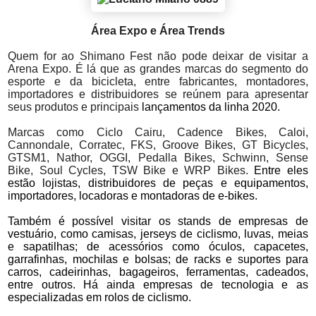
Área Expo e Área Trends
Quem for ao Shimano Fest não pode deixar de visitar a
Arena Expo. É lá que as grandes marcas do segmento do
esporte e da bicicleta, entre fabricantes, montadores,
importadores e distribuidores se reúnem para apresentar
seus produtos e principais
lançamentos da linha 2020.
Marcas como Ciclo Cairu, Cadence Bikes, Caloi,
Cannondale, Corratec, FKS, Groove Bikes, GT Bicycles,
GTSM1, Nathor, OGGI, Pedalla Bikes, Schwinn, Sense
Bike, Soul Cycles, TSW Bike e WRP Bikes.
Entre eles
estão lojistas, distribuidores de peças e equipamentos,
importadores, locadoras e montadoras de e-bikes.
Também é possível visitar os stands de empresas de
vestuário, como camisas, jerseys de ciclismo, luvas, meias
e sapatilhas; de acessórios como óculos, capacetes,
garrafinhas, mochilas e bolsas; de racks e suportes para
carros, cadeirinhas, bagageiros, ferramentas, cadeados,
entre outros. Há ainda empresas de tecnologia e as
especializadas em rolos de ciclismo.