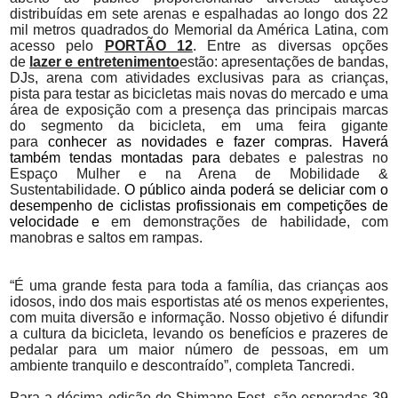
distribuídas em sete arenas e espalhadas ao longo dos 22
mil metros quadrados do Memorial da América Latina, com
acesso pelo
PORTÃO 12
. Entre as diversas opções
de
lazer e entretenimento
estão: apresentações de bandas,
DJs, arena com atividades exclusivas para as crianças,
pista para testar as bicicletas mais novas do mercado e uma
área de exposição com a presença das principais marcas
do segmento da bicicleta, em uma feira gigante
para
conhecer as novidades e fazer compras. Haverá
também tendas montadas para
debates e palestras no
Espaço Mulher e na Arena de Mobilidade &
Sustentabilidade.
O público ainda poderá se deliciar com o
desempenho de ciclistas profissionais em competições de
velocidade e
em demonstrações de habilidade, com
manobras e saltos em rampas.
“É uma grande festa para toda a família, das crianças aos
idosos, indo dos mais esportistas até os menos experientes,
com muita diversão e informação. Nosso objetivo é difundir
a cultura da bicicleta, levando os benefícios e prazeres de
pedalar para um maior número de pessoas, em um
ambiente tranquilo e descontraído”, completa Tancredi.
Para a décima edição do Shimano Fest, são esperadas 39