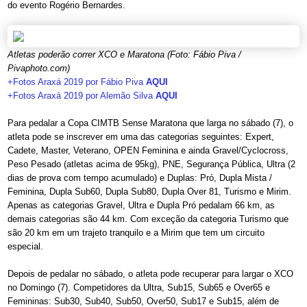
do evento Rogério Bernardes.
Atletas poderão correr XCO e Maratona (Foto: Fábio Piva /
Pivaphoto.com)
+Fotos Araxá 2019 por Fábio Piva
AQUI
+Fotos Araxá 2019 por Alemão Silva
AQUI
Para pedalar a
Copa CIMTB Sense Maratona
que larga no sábado (7), o
atleta pode se inscrever em uma das categorias seguintes: Expert,
Cadete, Master, Veterano, OPEN Feminina e ainda Gravel/Cyclocross,
Peso Pesado (atletas acima de 95kg), PNE, Segurança Pública, Ultra (2
dias de prova com tempo acumulado) e Duplas: Pró, Dupla Mista /
Feminina, Dupla Sub60, Dupla Sub80, Dupla Over 81, Turismo e Mirim.
Apenas as categorias Gravel, Ultra e Dupla Pró pedalam 66 km, as
demais categorias são 44 km. Com exceção da categoria Turismo que
são 20 km em um trajeto tranquilo e a Mirim que tem um circuito
especial.
Depois de pedalar no sábado, o atleta pode recuperar para largar o XCO
no Domingo (7). Competidores da Ultra, Sub15, Sub65 e Over65 e
Femininas: Sub30, Sub40, Sub50, Over50, Sub17 e Sub15, além de