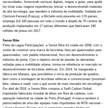
necessidades; fornecendo serviços digitais, mapas e guias, para ajudá-
los tonar suas viagens experiências únicas; e desenvolvendo materiais
de alta tecnologia, que atendem à indústria da mobilidade. Sediada em
Clermont-Ferrand (França), a Michelin está presente em 170 países,
emprega 114.100 pessoas em todo o mundo e dispõe de 70 centros de
produção implantados em 17 países diferentes que fabricaram 190
milhões de pneus em 2017.
Sense Bike
Parte da Lagoa Participações, a Sense Bike foi criada em 2009, com o
sonho de construir uma marca de bicicletas feita por apaixonados para
apaixonados, com padrão internacional, foco em desenvolvimento e
indústria de ponta. Com o objetivo inicial de atender às demandas
voltadas para a mobilidade urbana, tornou-se referência no mercado no
desenvolvimento de bicicletas elétricas. Em 2014, foi inaugurada a
fábrica em Manaus, que possibilitou o início da produção de quadros,
bem como a montagem de bicicletas elétricas e convencionais (mountain
bike, urbana e road), com o que existe de mais inovador em tecnologia.
Em abril de 2018, a Sense Bike comprou a Swift Carbon Global,
importante fabricante mundial de bikes em fibra de carbono, com
operação industrial na cidade do Porto (Portugal). A marca também é
patrocinadora de uma das equipes mais importantes do MTB nacional –
a Sense Factory Racing, que já conquistou grandes títulos em