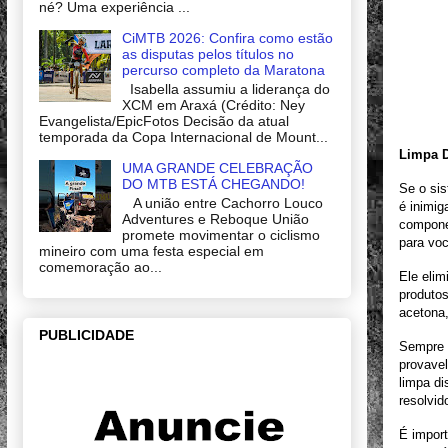
né? Uma experiência ...
CiMTB 2026: Confira como estão
as disputas pelos títulos no
percurso completo da Maratona
Isabella assumiu a liderança do
XCM em Araxá (Crédito: Ney
Evangelista/EpicFotos Decisão da atual
temporada da Copa Internacional de Mount...
Limpa D
UMA GRANDE CELEBRAÇÃO
DO MTB ESTÁ CHEGANDO!
Se o sis
A união entre Cachorro Louco
é inimig
Adventures e Reboque União
componen
promete movimentar o ciclismo
para voc
mineiro com uma festa especial em
comemoração ao...
Ele elim
produtos
acetona,
PUBLICIDADE
Sempre 
provavel
limpa di
resolvid
É import