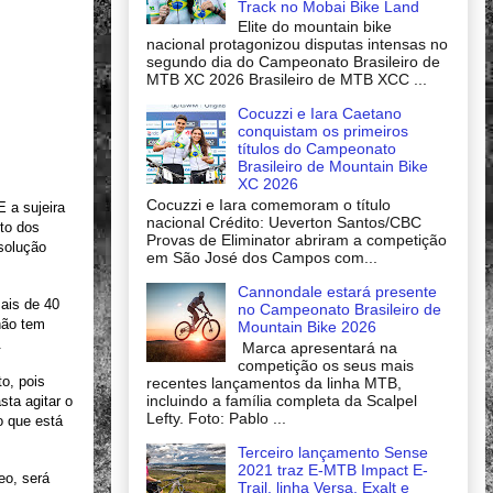
Track no Mobai Bike Land
Elite do mountain bike
nacional protagonizou disputas intensas no
segundo dia do Campeonato Brasileiro de
MTB XC 2026 Brasileiro de MTB XCC ...
Cocuzzi e Iara Caetano
conquistam os primeiros
títulos do Campeonato
Brasileiro de Mountain Bike
XC 2026
Cocuzzi e Iara comemoram o título
 a sujeira
nacional Crédito: Ueverton Santos/CBC
to dos
Provas de Eliminator abriram a competição
solução
em São José dos Campos com...
Cannondale estará presente
mais de 40
no Campeonato Brasileiro de
não tem
Mountain Bike 2026
.
Marca apresentará na
competição os seus mais
o, pois
recentes lançamentos da linha MTB,
incluindo a família completa da Scalpel
sta agitar o
Lefty. Foto: Pablo ...
o que está
Terceiro lançamento Sense
2021 traz E-MTB Impact E-
eo, será
Trail, linha Versa, Exalt e