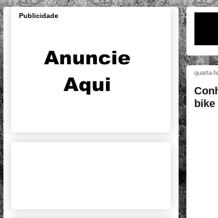
Publicidade
quarta-f
Conh
bike