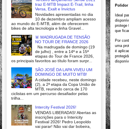
traz E-MTB Impact E-Trail, linha
Polidor
Versa, Exalt e Invictus
Novidades apresentadas no dia
Ideal pa
10 de dezembro ampliam acesso
disponív
ao mundo do E-MTB, além de oferecerem
protege 
bikes de alta tecnologia e linha Gravel...
que fic
🚨 MADRUGADA DE TENSÃO
Por cont
NO TOUR DE FRANCE 2026
uma prot
Na madrugada de domingo (19
é aplica
de julho) , entre a 14ª e a 15ª
etapas do Tour de France 2026,
protegid
os principais favoritos ao título foram surpr...
disponí
SÃO JOSÉ DA LAPA VIVEU UM
DOMINGO DE MUITO MTB!
A cidade recebeu, neste domingo
(2), a 2ª etapa da Copa União de
MTB, reunindo cerca de 170
ciclistas em um percurso desafiador pelas
trilha...
Intercity Festival 2026!
VENDAS LIBERADAS! Abertas as
inscrições para o Intericity
Festival 2026! Pedro Leopoldo
vai parar! Não vai dar bobeira,