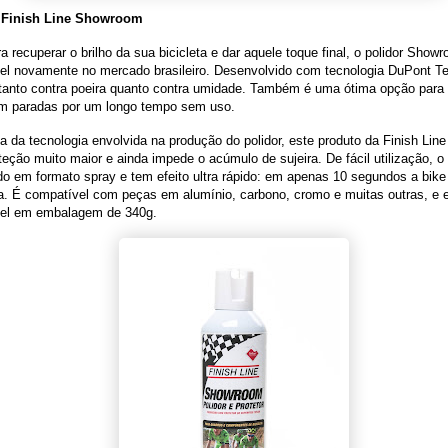
 Finish Line Showroom
ra recuperar o brilho da sua bicicleta e dar aquele toque final, o polidor Show
el novamente no mercado brasileiro. Desenvolvido com tecnologia DuPont Tef
tanto contra poeira quanto contra umidade. Também é uma ótima opção para 
am paradas por um longo tempo sem uso.
a da tecnologia envolvida na produção do polidor, este produto da Finish Line
eção muito maior e ainda impede o acúmulo de sujeira. De fácil utilização,
do em formato spray e tem efeito ultra rápido: em apenas 10 segundos a bike 
a. É compatível com peças em alumínio, carbono, cromo e muitas outras, e 
vel em embalagem de 340g.