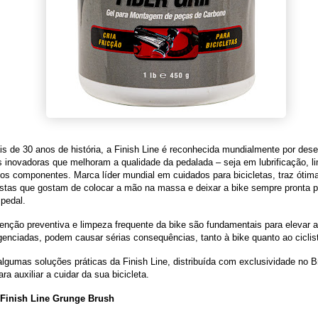
 de 30 anos de história, a Finish Line é reconhecida mundialmente por dese
 inovadoras que melhoram a qualidade da pedalada – seja em lubrificação, l
dos componentes. Marca líder mundial em cuidados para bicicletas, traz ótim
istas que gostam de colocar a mão na massa e deixar a bike sempre pronta p
pedal.
nção preventiva e limpeza frequente da bike são fundamentais para elevar a v
genciadas, podem causar sérias consequências, tanto à bike quanto ao ciclis
algumas soluções práticas da Finish Line, distribuída com exclusividade no Br
ara auxiliar a cuidar da sua bicicleta.
Finish Line Grunge Brush