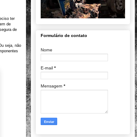
ciso ter
gem de
 segura de
Formulário de contato
Ou seja, não
Nome
omponentes
E-mail
*
Mensagem
*