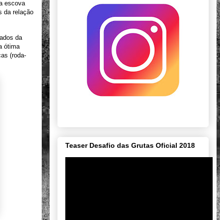
na escova
s da relação
lados da
a ótima
as (roda-
Teaser Desafio das Grutas Oficial 2018