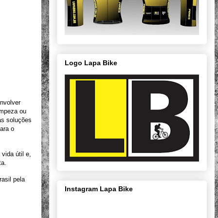
Logo Lapa Bike
nvolver
impeza ou
as soluções
ara o
ida útil e,
ta.
asil pela
Instagram Lapa Bike