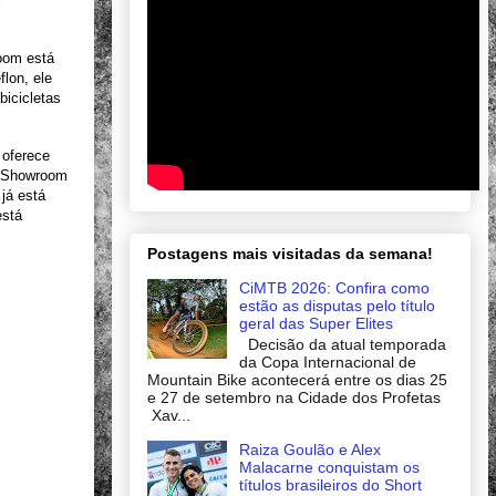
room está
lon, ele
bicicletas
 oferece
 o Showroom
já está
está
Postagens mais visitadas da semana!
CiMTB 2026: Confira como
estão as disputas pelo título
geral das Super Elites
Decisão da atual temporada
da Copa Internacional de
Mountain Bike acontecerá entre os dias 25
e 27 de setembro na Cidade dos Profetas
Xav...
Raiza Goulão e Alex
Malacarne conquistam os
títulos brasileiros do Short