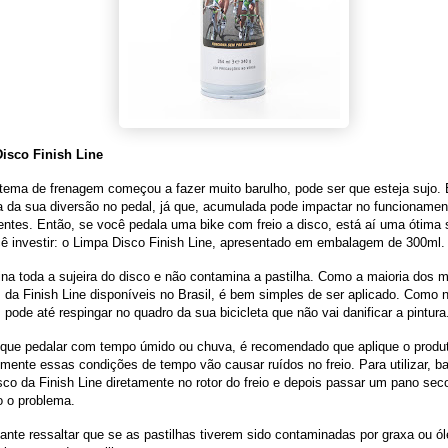
isco Finish Line
tema de frenagem começou a fazer muito barulho, pode ser que esteja sujo. E
a da sua diversão no pedal, já que, acumulada pode impactar no funcionamen
tes. Então, se você pedala uma bike com freio a disco, está aí uma ótima 
ê investir: o Limpa Disco Finish Line, apresentado em embalagem de 300ml.
ina toda a sujeira do disco e não contamina a pastilha. Como a maioria dos 
 da Finish Line disponíveis no Brasil, é bem simples de ser aplicado. Como 
 pode até respingar no quadro da sua bicicleta que não vai danificar a pintura
que pedalar com tempo úmido ou chuva, é recomendado que aplique o produt
mente essas condições de tempo vão causar ruídos no freio. Para utilizar, ba
sco da Finish Line diretamente no rotor do freio e depois passar um pano sec
o o problema.
ante ressaltar que se as pastilhas tiverem sido contaminadas por graxa ou ól