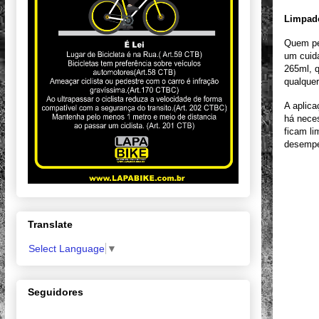
Limpado
Quem pe
um cuida
265ml, q
qualque
A aplica
há nece
ficam l
desempe
Translate
Select Language
▼
Seguidores