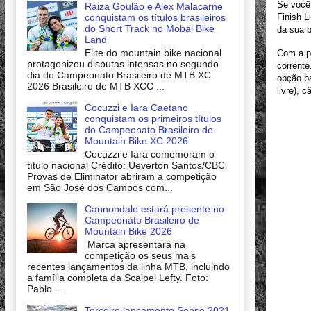
Se você 
Raiza Goulão e Alex Malacarne
conquistam os títulos brasileiros
Finish L
do Short Track no Mobai Bike
da sua b
Land
Elite do mountain bike nacional
Com a po
protagonizou disputas intensas no segundo
corrente
dia do Campeonato Brasileiro de MTB XC
opção pa
2026 Brasileiro de MTB XCC ...
livre), 
Cocuzzi e Iara Caetano
conquistam os primeiros títulos
do Campeonato Brasileiro de
Mountain Bike XC 2026
Cocuzzi e Iara comemoram o
título nacional Crédito: Ueverton Santos/CBC
Provas de Eliminator abriram a competição
em São José dos Campos com...
Cannondale estará presente no
Campeonato Brasileiro de
Mountain Bike 2026
Marca apresentará na
competição os seus mais
recentes lançamentos da linha MTB, incluindo
a família completa da Scalpel Lefty. Foto:
Pablo ...
Terceiro lançamento Sense 2021