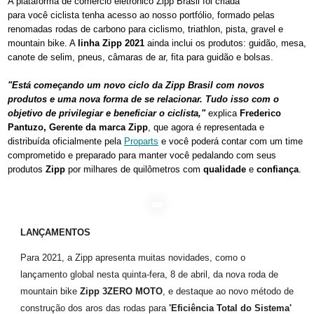
A plataforma de comércio eletrônico Zipp Brasil
foi criada
para você ciclista tenha acesso ao nosso portfólio, formado pelas
renomadas rodas de carbono para ciclismo, triathlon, pista, gravel e
mountain bike. A
linha Zipp 2021
ainda inclui os produtos: guidão, mesa,
canote de selim, pneus, câmaras de ar, fita para guidão e bolsas.
"Está começando um novo ciclo da Zipp Brasil com novos
produtos e uma nova forma de se relacionar. Tudo isso com o
objetivo de privilegiar e beneficiar o ciclista,"
explica
Frederico
Pantuzo, Gerente da marca Zipp
, que agora é representada e
distribuída oficialmente pela
Proparts
e você poderá contar com um time
comprometido e preparado para manter você pedalando com seus
produtos
Zipp
por milhares de quilômetros com
qualidade
e
confiança
.
LANÇAMENTOS
Para 2021, a Zipp apresenta muitas novidades, como o
lançamento global nesta quinta-fera, 8 de abril, da nova roda de
mountain bike
Zipp 3ZERO MOTO
, e destaque ao novo método de
construção dos aros das rodas para
'Eficiência Total do Sistema'