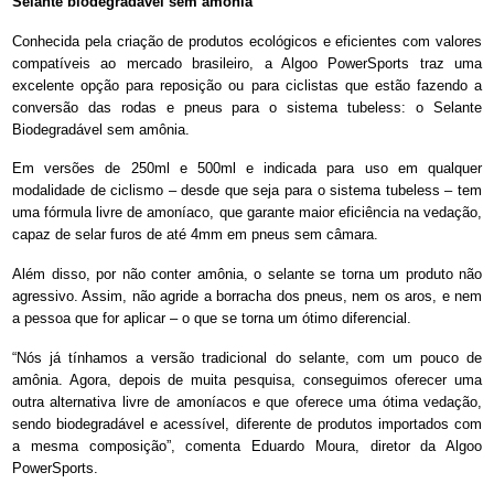
Selante biodegradável sem amônia
Conhecida pela criação de produtos ecológicos e eficientes com valores
compatíveis ao mercado brasileiro, a Algoo PowerSports traz uma
excelente opção para reposição ou para ciclistas que estão fazendo a
conversão das rodas e pneus para o sistema tubeless: o Selante
Biodegradável sem amônia.
Em versões de 250ml e 500ml e indicada para uso em qualquer
modalidade de ciclismo – desde que seja para o sistema tubeless – tem
uma fórmula livre de amoníaco, que garante maior eficiência na vedação,
capaz de selar furos de até 4mm em pneus sem câmara.
Além disso, por não conter amônia, o selante se torna um produto não
agressivo. Assim, não agride a borracha dos pneus, nem os aros, e nem
a pessoa que for aplicar – o que se torna um ótimo diferencial.
“Nós já tínhamos a versão tradicional do selante, com um pouco de
amônia. Agora, depois de muita pesquisa, conseguimos oferecer uma
outra alternativa livre de amoníacos e que oferece uma ótima vedação,
sendo biodegradável e acessível, diferente de produtos importados com
a mesma composição”, comenta Eduardo Moura, diretor da Algoo
PowerSports.