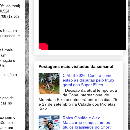
,9% do total)
10.524
.708 (17,6%
as teria um
 unidades, e
tá mais
é um
comoção e
Bike.
Postagens mais visitadas da semana!
 relação a
CiMTB 2026: Confira como
estão as disputas pelo título
geral das Super Elites
Decisão da atual temporada
da Copa Internacional de
no ano de
Mountain Bike acontecerá entre os dias 25
icas no
e 27 de setembro na Cidade dos Profetas
Xav...
ção com o
Raiza Goulão e Alex
Malacarne conquistam os
 não tem
títulos brasileiros do Short
rovam um