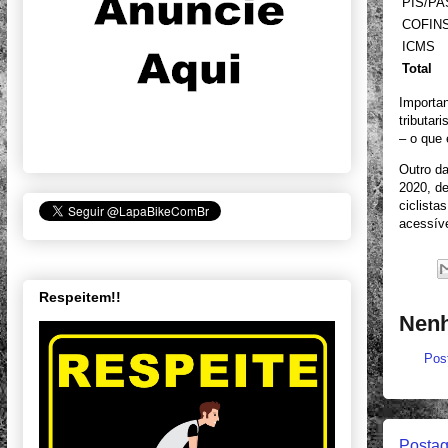
PIS/P
COFIN
ICMS
Total
Importan
tributar
– o que 
Outro d
2020, de
ciclista
acessíve
Respeitem!!
Nenh
Pos
Postag