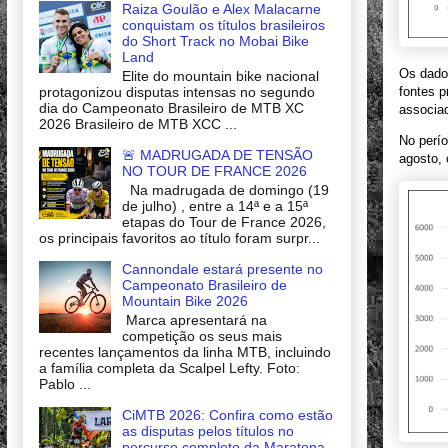
Raiza Goulão e Alex Malacarne
conquistam os títulos brasileiros
do Short Track no Mobai Bike
Land
Os dados
Elite do mountain bike nacional
protagonizou disputas intensas no segundo
fontes p
dia do Campeonato Brasileiro de MTB XC
associad
2026 Brasileiro de MTB XCC ...
No perío
🚨 MADRUGADA DE TENSÃO
agosto,
NO TOUR DE FRANCE 2026
Na madrugada de domingo (19
de julho) , entre a 14ª e a 15ª
etapas do Tour de France 2026,
os principais favoritos ao título foram surpr...
Cannondale estará presente no
Campeonato Brasileiro de
Mountain Bike 2026
Marca apresentará na
competição os seus mais
recentes lançamentos da linha MTB, incluindo
a família completa da Scalpel Lefty. Foto:
Pablo ...
CiMTB 2026: Confira como estão
as disputas pelos títulos no
percurso completo da Maratona