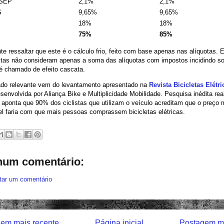
ASEP
2,1%
2,1%
S
9,65%
9,65%
18%
18%
75%
85%
te ressaltar que este é o cálculo frio, feito com base apenas nas alíquotas. E
istas não consideram apenas a soma das alíquotas com impostos incidindo so
é chamado de efeito cascata.
ado relevante vem do levantamento apresentado na
Revista Bicicletas Elétri
senvolvida por Aliança Bike e Multiplicidade Mobilidade. Pesquisa inédita re
s aponta que 90% dos ciclistas que utilizam o veículo acreditam que o preço 
l faria com que mais pessoas comprassem bicicletas elétricas.
um comentário:
tar um comentário
em mais recente
Página inicial
Postagem ma