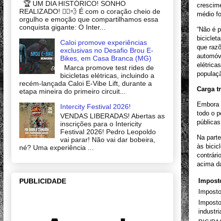
🏆 UM DIA HISTÓRICO! SONHO
crescime
REALIZADO! 🚴‍♂️💨 É com o coração cheio de
médio f
orgulho e emoção que compartilhamos essa
conquista gigante: O Inter...
“Não é p
biciclet
Caloi promove experiências
que raz
exclusivas no Desafio Brou E-
automóve
Bikes, em Casa Branca (MG)
elétrica
Marca promove test rides de
populaçã
bicicletas elétricas, incluindo a
recém-lançada Caloi E-Vibe Lift, durante a
Carga tr
etapa mineira do primeiro circuit...
Embora c
Intercity Festival 2026!
todo o p
VENDAS LIBERADAS! Abertas as
públicas
inscrições para o Intericity
Festival 2026! Pedro Leopoldo
Na parte
vai parar! Não vai dar bobeira,
às bici
né? Uma experiência ...
contrári
acima d
PUBLICIDADE
Impost
Imposto
Imposto
industri