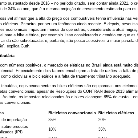
nto sustentado desde 2016 – no período citado, sem contar ainda 2021, o c
oi de 34% ao ano, que é a mesma projeção de crescimento estimada para est
ossível afirmar que a alta do preço dos combustíveis tenha influência nas v
as elétricas. Primeiro, por ser um fenômeno ainda recente. E depois, pesquis
ões econômicas impactam menos do que outras, considerando a atual migraç
l para a bike elétrica, por exemplo. Isso considerando o cenário em que as 
s ainda são sobretaxadas e, portanto, são pouco acessíveis à maior parcela 
o”, explica Guth.
ibutária
om números positivos, o mercado de elétricas no Brasil ainda está muito di
otencial. Especialmente dois fatores encabeçam a lista de razões: a falta de 
 como ciclovias e bicicletários e a falta de tratamento tributário adequado.
 tributária, equivocadamente as bikes elétricas são equiparadas aos ciclomo
cletas convencionais, apesar de Resoluções do CONTRAN desde 2013 afirma
o. Ao todo, os impostos relacionados às e-bikes alcançam 85% do custo – c
as convencionais.
os
Bicicletas convencionais
Bicicletas elétricas
 de importação
35%
20%
 sobre produtos
10%
35%
alizados (IPI)