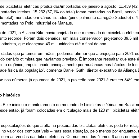
 de bicicletas elétricas produzidas/importadas de janeiro a agosto, 11.439 (42
portadas inteiras; 15.232 (57,1% do total) foram montadas no Brasil, sendo 
o total) montadas em vários Estados (principalmente da região Sudeste) e 4
) montadas no Polo Industrial de Manaus.
o de 2021, a Aliança Bike havia projetado que o mercado de bicicletas elétric
nto recorde. Foram dois cenários: um mais conservador, projetando 39,5 mil
otimista, que alcançava 43 mil unidades até o final do ano.
 dados que já temos em mãos, podemos afirmar que a projeção para 2021 es
do cenário otimista que havíamos previsto. É importante ressaltar que este 
ento orgânico, impulsionado principalmente por mudanças nos hábitos de lo
dade física da população”, comenta Daniel Guth, diretor executivo da Aliança 
e nos números já apurados de 2021, a projeção para 2021 é crescer 34% em
o histórico
a Bike iniciou o monitoramento do mercado de bicicletas elétricas no Brasil 
sde então, já foram colocadas em circulação mais de 120 mil bicicletas elétr
especulações de que a alta na procura das bicicletas elétricas pode ter rela
 no valor dos combustíveis – mas essa situação, pelo menos por enquanto,
 com as vendas das bikes elétricas. Os números dos últimos 6 anos comp