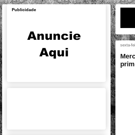
Publicidade
sexta-fe
Merc
prim