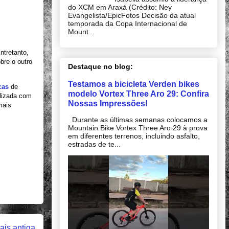
do XCM em Araxá (Crédito: Ney
Evangelista/EpicFotos Decisão da atual
temporada da Copa Internacional de
Mount...
ntretanto,
bre o outro
Destaque no blog:
Testamos a bicicleta Verden bikes
cas
de
modelo Vortex Three Aro 29: Confira
alizada com
Nossas Impressões!
mais
Durante as últimas semanas colocamos a
Mountain Bike Vortex Three Aro 29 à prova
em diferentes terrenos, incluindo asfalto,
estradas de te...
is antiga