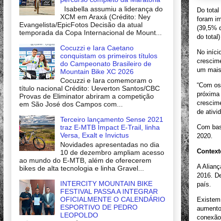
Isabella assumiu a liderança do
Do total
XCM em Araxá (Crédito: Ney
foram im
Evangelista/EpicFotos Decisão da atual
(39,5% d
temporada da Copa Internacional de Mount...
do total
Cocuzzi e Iara Caetano
No iníci
conquistam os primeiros títulos
crescime
do Campeonato Brasileiro de
um mais 
Mountain Bike XC 2026
Cocuzzi e Iara comemoram o
“Com os
título nacional Crédito: Ueverton Santos/CBC
próxima 
Provas de Eliminator abriram a competição
crescim
em São José dos Campos com...
de ativi
Terceiro lançamento Sense 2021
traz E-MTB Impact E-Trail, linha
Com bas
Versa, Exalt e Invictus
2020.
Novidades apresentadas no dia
Context
10 de dezembro ampliam acesso
ao mundo do E-MTB, além de oferecerem
A Alianç
bikes de alta tecnologia e linha Gravel...
2016. De
INTERCITY MOUNTAIN BIKE
país.
FESTIVAL PASSA A INTEGRAR
OFICIALMENTE O CALENDÁRIO
Existem 
ESPORTIVO DE PEDRO
aumento
LEOPOLDO
conexão