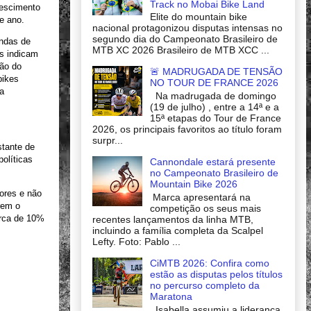
Track no Mobai Bike Land
rescimento
Elite do mountain bike
e ano.
nacional protagonizou disputas intensas no
segundo dia do Campeonato Brasileiro de
endas de
MTB XC 2026 Brasileiro de MTB XCC ...
as indicam
ão do
🚨 MADRUGADA DE TENSÃO
bikes
NO TOUR DE FRANCE 2026
da
Na madrugada de domingo
(19 de julho) , entre a 14ª e a
15ª etapas do Tour de France
2026, os principais favoritos ao título foram
surpr...
stante de
políticas
Cannondale estará presente
no Campeonato Brasileiro de
Mountain Bike 2026
tores e não
Marca apresentará na
rem o
competição os seus mais
erca de 10%
recentes lançamentos da linha MTB,
incluindo a família completa da Scalpel
Lefty. Foto: Pablo ...
CiMTB 2026: Confira como
estão as disputas pelos títulos
no percurso completo da
Maratona
Isabella assumiu a liderança