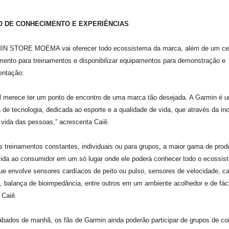
 DE CONHECIMENTO E EXPERIÊNCIAS
N STORE MOEMA vai oferecer todo ecossistema da marca, além de um ce
ento para treinamentos e disponibilizar equipamentos para demonstração e
entação:
il merece ter um ponto de encontro de uma marca tão desejada. A Garmin é 
de tecnologia, dedicada ao esporte e a qualidade de vida, que através da i
vida das pessoas,” acrescenta Caiê.
 treinamentos constantes, individuais ou para grupos, a maior gama de pro
cida ao consumidor em um só lugar onde ele poderá conhecer todo o ecossis
e envolve sensores cardíacos de peito ou pulso, sensores de velocidade, c
, balança de bioimpedância, entre outros em um ambiente acolhedor e de fáci
a Caiê.
bados de manhã, os fãs de Garmin ainda poderão participar de grupos de cor