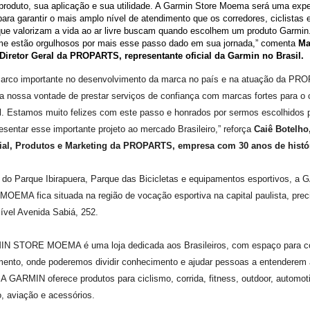
produto, sua aplicação e sua utilidade. A Garmin Store Moema será uma expe
para garantir o mais amplo nível de atendimento que os corredores, ciclistas
que valorizam a vida ao ar livre buscam quando escolhem um produto Garmin.
ime estão orgulhosos por mais esse passo dado em sua jornada,” comenta
Ma
 Diretor Geral da PROPARTS, representante oficial da Garmin no Brasil.
arco importante no desenvolvimento da marca no país e na atuação da PR
a nossa vontade de prestar serviços de confiança com marcas fortes para o
l. Estamos muito felizes com este passo e honrados por sermos escolhidos 
esentar esse importante projeto ao mercado Brasileiro,” reforça
Caiê Botelho,
al, Produtos e Marketing da PROPARTS, empresa com 30 anos de histór
 do Parque Ibirapuera, Parque das Bicicletas e equipamentos esportivos, a
OEMA fica situada na região de vocação esportiva na capital paulista, pre
ível Avenida Sabiá, 252.
N STORE MOEMA é uma loja dedicada aos Brasileiros, com espaço para c
amento, onde poderemos dividir conhecimento e ajudar pessoas a entenderem
A GARMIN oferece produtos para ciclismo, corrida, fitness, outdoor, automot
, aviação e acessórios.