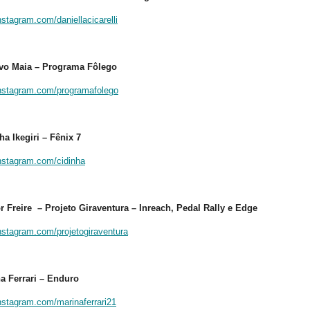
instagram.com/daniellacicarelli
vo Maia – Programa Fôlego
instagram.com/programafolego
ha Ikegiri – Fênix 7
instagram.com/cidinha
or Freire – Projeto Giraventura – Inreach, Pedal Rally e Edge
instagram.com/projetogiraventura
na Ferrari – Enduro
instagram.com/marinaferrari21