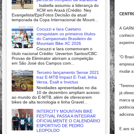
Isabella assumiu a liderança do
XCM em Araxá (Crédito: Ney
CENTRO
Evangelista/EpicFotos Decisão da atual
temporada da Copa Internacional de Mount...
A GARMI
Cocuzzi e Iara Caetano
conquistam os primeiros títulos
conhecim
do Campeonato Brasileiro de
experim
Mountain Bike XC 2026
Cocuzzi e Iara comemoram o
título nacional Crédito: Ueverton Santos/CBC
“O Bras
Provas de Eliminator abriram a competição
em São José dos Campos com...
empresa 
mudar a 
Terceiro lançamento Sense 2021
traz E-MTB Impact E-Trail, linha
Versa, Exalt e Invictus
“Teremos
Novidades apresentadas no dia
10 de dezembro ampliam acesso
já ofere
ao mundo do E-MTB, além de oferecerem
marca qu
bikes de alta tecnologia e linha Gravel...
potência
INTERCITY MOUNTAIN BIKE
adicion
FESTIVAL PASSA A INTEGRAR
OFICIALMENTE O CALENDÁRIO
ESPORTIVO DE PEDRO
E aos sá
LEOPOLDO