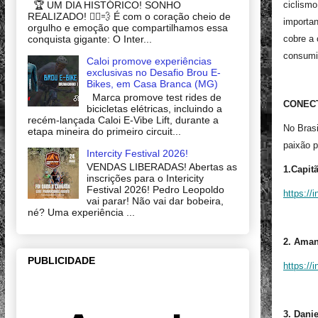
🏆 UM DIA HISTÓRICO! SONHO
ciclismo
REALIZADO! 🚴‍♂️💨 É com o coração cheio de
importan
orgulho e emoção que compartilhamos essa
conquista gigante: O Inter...
cobre a
consumid
Caloi promove experiências
exclusivas no Desafio Brou E-
Bikes, em Casa Branca (MG)
Marca promove test rides de
CONEC
bicicletas elétricas, incluindo a
recém-lançada Caloi E-Vibe Lift, durante a
No Brasi
etapa mineira do primeiro circuit...
paixão p
Intercity Festival 2026!
VENDAS LIBERADAS! Abertas as
1.Capit
inscrições para o Intericity
Festival 2026! Pedro Leopoldo
https://
vai parar! Não vai dar bobeira,
né? Uma experiência ...
2. Aman
PUBLICIDADE
https:/
3. Dani