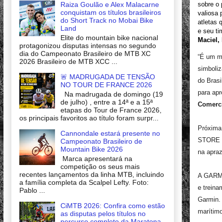
Raiza Goulão e Alex Malacarne
sobre o 
conquistam os títulos brasileiros
valiosa 
do Short Track no Mobai Bike
atletas 
Land
e seu t
Elite do mountain bike nacional
Maciel,
protagonizou disputas intensas no segundo
dia do Campeonato Brasileiro de MTB XC
“É um m
2026 Brasileiro de MTB XCC ...
simboliz
🚨 MADRUGADA DE TENSÃO
do Brasi
NO TOUR DE FRANCE 2026
para apr
Na madrugada de domingo (19
de julho) , entre a 14ª e a 15ª
Comerci
etapas do Tour de France 2026,
os principais favoritos ao título foram surpr...
Próxima
Cannondale estará presente no
STORE M
Campeonato Brasileiro de
Mountain Bike 2026
na apraz
Marca apresentará na
competição os seus mais
recentes lançamentos da linha MTB, incluindo
A GARMI
a família completa da Scalpel Lefty. Foto:
e trein
Pablo ...
Garmin. 
CiMTB 2026: Confira como estão
marítimo
as disputas pelos títulos no
percurso completo da Maratona