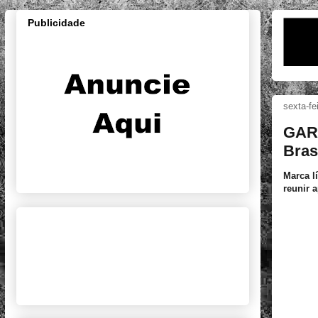
Publicidade
sexta-fe
GARM
Bras
Marca l
reunir 