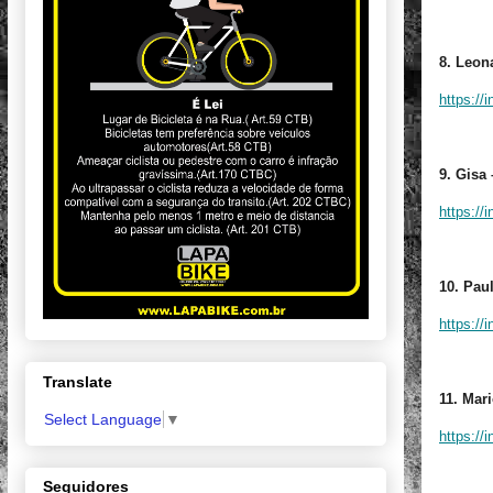
8. Leon
https://
9. Gisa
https://
10. Pau
https://
Translate
11. Mar
Select Language
▼
https:/
Seguidores