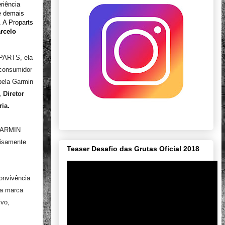
riência
 e demais
 A Proparts
rcelo
OPARTS, ela
 consumidor
pela Garmin
 Diretor
ia.
 GARMIN
cisamente
Teaser Desafio das Grutas Oficial 2018
onvivência
 a marca
ivo,