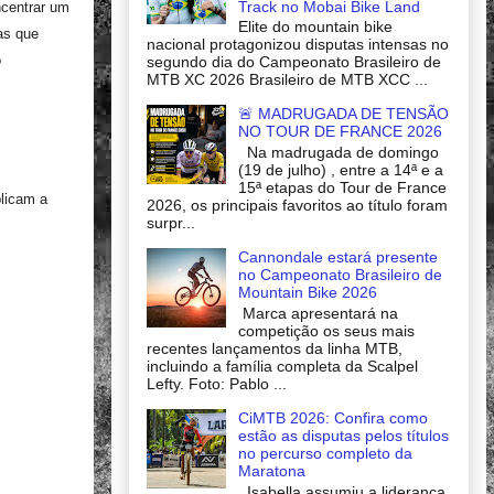
Track no Mobai Bike Land
ncentrar um
Elite do mountain bike
as que
nacional protagonizou disputas intensas no
o
segundo dia do Campeonato Brasileiro de
MTB XC 2026 Brasileiro de MTB XCC ...
🚨 MADRUGADA DE TENSÃO
NO TOUR DE FRANCE 2026
Na madrugada de domingo
(19 de julho) , entre a 14ª e a
15ª etapas do Tour de France
plicam a
2026, os principais favoritos ao título foram
surpr...
Cannondale estará presente
no Campeonato Brasileiro de
Mountain Bike 2026
Marca apresentará na
competição os seus mais
recentes lançamentos da linha MTB,
incluindo a família completa da Scalpel
Lefty. Foto: Pablo ...
CiMTB 2026: Confira como
estão as disputas pelos títulos
no percurso completo da
Maratona
Isabella assumiu a liderança