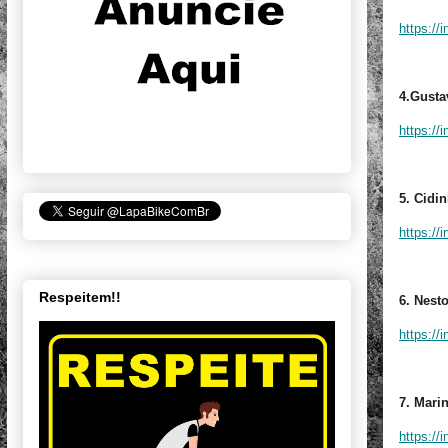
https://
4.Gusta
https://
5. Cidin
https://
Respeitem!!
6. Nest
https://
7. Mari
https://