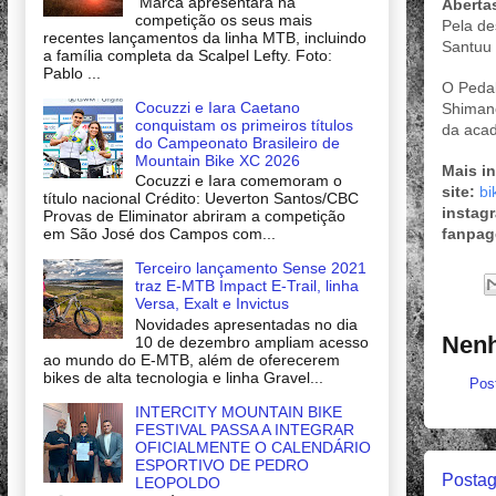
Marca apresentará na
Abertas
competição os seus mais
Pela de
recentes lançamentos da linha MTB, incluindo
Santuu 
a família completa da Scalpel Lefty. Foto:
Pablo ...
O Pedal
Cocuzzi e Iara Caetano
Shimano
conquistam os primeiros títulos
da acad
do Campeonato Brasileiro de
Mountain Bike XC 2026
Mais i
Cocuzzi e Iara comemoram o
site:
bi
título nacional Crédito: Ueverton Santos/CBC
instag
Provas de Eliminator abriram a competição
em São José dos Campos com...
fanpag
Terceiro lançamento Sense 2021
traz E-MTB Impact E-Trail, linha
Versa, Exalt e Invictus
Novidades apresentadas no dia
Nenh
10 de dezembro ampliam acesso
ao mundo do E-MTB, além de oferecerem
bikes de alta tecnologia e linha Gravel...
Pos
INTERCITY MOUNTAIN BIKE
FESTIVAL PASSA A INTEGRAR
OFICIALMENTE O CALENDÁRIO
ESPORTIVO DE PEDRO
Postag
LEOPOLDO