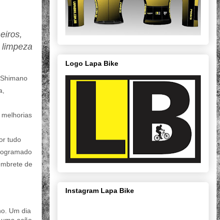
eiros,
 limpeza
Logo Lapa Bike
a Shimano
a,
 melhorias
or tudo
programado
lembrete de
Instagram Lapa Bike
no. Um dia