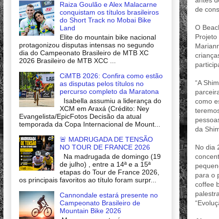
antes d
Raiza Goulão e Alex Malacarne
de cons
conquistam os títulos brasileiros
do Short Track no Mobai Bike
O Beach
Land
Projeto
Elite do mountain bike nacional
protagonizou disputas intensas no segundo
Mariann
dia do Campeonato Brasileiro de MTB XC
criança
2026 Brasileiro de MTB XCC ...
partici
CiMTB 2026: Confira como estão
“A Shim
as disputas pelos títulos no
percurso completo da Maratona
parceir
Isabella assumiu a liderança do
como es
XCM em Araxá (Crédito: Ney
teremos
Evangelista/EpicFotos Decisão da atual
pessoas
temporada da Copa Internacional de Mount...
da Shim
🚨 MADRUGADA DE TENSÃO
NO TOUR DE FRANCE 2026
No dia 
Na madrugada de domingo (19
concent
de julho) , entre a 14ª e a 15ª
pequeno
etapas do Tour de France 2026,
para o 
os principais favoritos ao título foram surpr...
coffee 
palestr
Cannondale estará presente no
Campeonato Brasileiro de
“Evoluç
Mountain Bike 2026