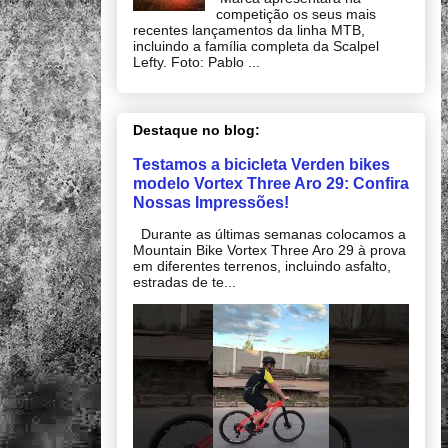
competição os seus mais
recentes lançamentos da linha MTB,
incluindo a família completa da Scalpel
Lefty. Foto: Pablo ...
Destaque no blog:
Testamos a bicicleta Verden bikes
modelo Vortex Three Aro 29: Confira
Nossas Impressões!
Durante as últimas semanas colocamos a
Mountain Bike Vortex Three Aro 29 à prova
em diferentes terrenos, incluindo asfalto,
estradas de te...