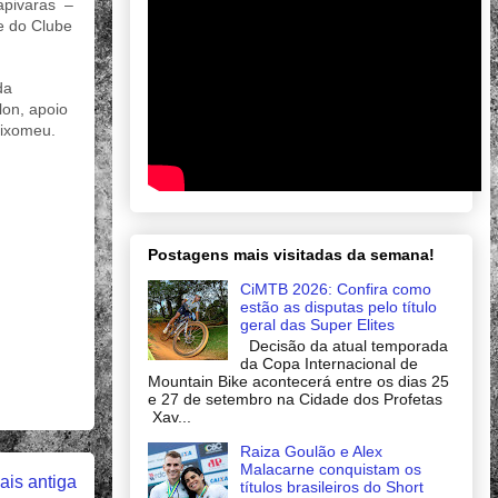
apivaras –
te do Clube
da
on, apoio
lixomeu.
Postagens mais visitadas da semana!
CiMTB 2026: Confira como
estão as disputas pelo título
geral das Super Elites
Decisão da atual temporada
da Copa Internacional de
Mountain Bike acontecerá entre os dias 25
e 27 de setembro na Cidade dos Profetas
Xav...
Raiza Goulão e Alex
Malacarne conquistam os
is antiga
títulos brasileiros do Short