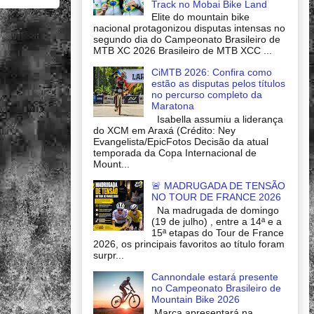
Track no Mobai Bike Land
Elite do mountain bike
nacional protagonizou disputas intensas no
segundo dia do Campeonato Brasileiro de
MTB XC 2026 Brasileiro de MTB XCC ...
CiMTB 2026: Confira como
estão as disputas pelos títulos
no percurso completo da
Maratona
Isabella assumiu a liderança
do XCM em Araxá (Crédito: Ney
Evangelista/EpicFotos Decisão da atual
temporada da Copa Internacional de
Mount...
🚨 MADRUGADA DE TENSÃO
NO TOUR DE FRANCE 2026
Na madrugada de domingo
(19 de julho) , entre a 14ª e a
15ª etapas do Tour de France
2026, os principais favoritos ao título foram
surpr...
Cannondale estará presente
no Campeonato Brasileiro de
Mountain Bike 2026
Marca apresentará na