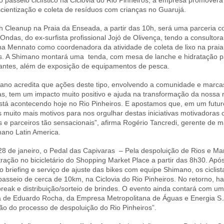
o passeio ciclístico na Ciclovia do Rio Pinheiros, a empresa promover
cientização e coleta de resíduos com crianças no Guarujá.
 Cleanup na Praia da Enseada, a partir das 10h, será uma parceria
 Ondas, do ex-surfista profissional Jojó de Olivença, tendo a consultor
a Mennato como coordenadora da atividade de coleta de lixo na prai
s. A Shimano montará uma tenda, com mesa de lanche e hidratação p
pantes, além de exposição de equipamentos de pesca.
ano acredita que ações deste tipo, envolvendo a comunidade e marca
as, tem um impacto muito positivo e ajuda na transformação da nossa 
tá acontecendo hoje no Rio Pinheiros. E apostamos que, em um futur
 muito mais motivos para nos orgulhar destas iniciativas motivadoras
 e parceiros tão sensacionais”, afirma Rogério Tancredi, gerente de m
ano Latin America.
28 de janeiro, o Pedal das Capivaras – Pela despoluição de Rios e Ma
ração no bicicletário do Shopping Market Place a partir das 8h30. Apó
 briefing e serviço de ajuste das bikes com equipe Shimano, os cicli
passeio de cerca de 10km, na Ciclovia do Rio Pinheiros. No retorno, h
break e distribuição/sorteio de brindes. O evento ainda contará com um
a de Eduardo Rocha, da Empresa Metropolitana de Águas e Energia S.
ão do processo de despoluição do Rio Pinheiros”.