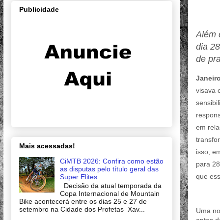
Publicidade
Além d
dia 2
de pra
Janeiro
visava 
sensibi
respons
em rela
transfo
Mais acessadas!
isso, e
CiMTB 2026: Confira como estão
para 28
as disputas pelo título geral das
que ess
Super Elites
Decisão da atual temporada da
Copa Internacional de Mountain
Bike acontecerá entre os dias 25 e 27 de
setembro na Cidade dos Profetas Xav...
Uma nov