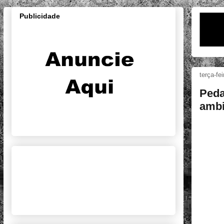
Publicidade
terça-fe
Peda
ambi