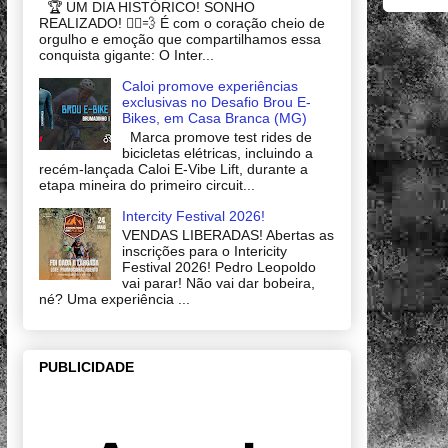
🏆 UM DIA HISTÓRICO! SONHO
REALIZADO! 🚴‍♂️💨 É com o coração cheio de
orgulho e emoção que compartilhamos essa
conquista gigante: O Inter...
Caloi promove experiências
exclusivas no Desafio Brou E-
Bikes, em Casa Branca (MG)
Marca promove test rides de
bicicletas elétricas, incluindo a
recém-lançada Caloi E-Vibe Lift, durante a
etapa mineira do primeiro circuit...
Intercity Festival 2026!
VENDAS LIBERADAS! Abertas as
inscrições para o Intericity
Festival 2026! Pedro Leopoldo
vai parar! Não vai dar bobeira,
né? Uma experiência ...
PUBLICIDADE