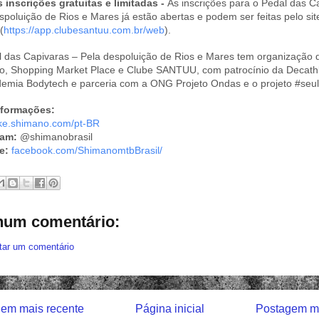
 inscrições gratuitas e limitadas -
As inscrições para o Pedal das C
spoluição de Rios e Mares já estão abertas e podem ser feitas pelo si
(
https://app.clubesantuu.com.
br/web
).
 das Capivaras – Pela despoluição de Rios e Mares tem organização 
, Shopping Market Place e Clube SANTUU, com patrocínio da Decathl
emia Bodytech e parceria com a ONG Projeto Ondas e o projeto #seu
nformações:
ke.shimano.com/pt-BR
ram:
@shimanobrasil
e:
facebook.com/
ShimanomtbBrasil/
um comentário:
tar um comentário
em mais recente
Página inicial
Postagem ma