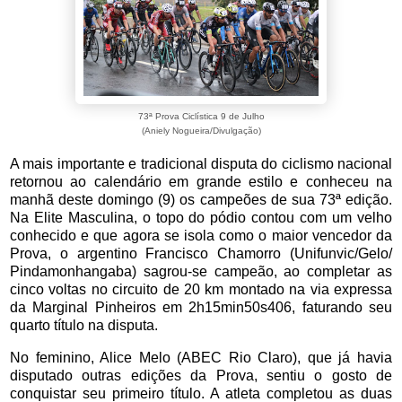
73ª Prova Ciclística 9 de Julho
(Aniely Nogueira/Divulgação)
A mais importante e tradicional disputa do ciclismo nacional
retornou ao calendário em grande estilo e conheceu na
manhã deste domingo (9) os campeões de sua 73ª edição.
Na Elite Masculina, o topo do pódio contou com um velho
conhecido e que agora se isola como o maior vencedor da
Prova, o argentino Francisco Chamorro (Unifunvic/Gelo/
Pindamonhangaba) sagrou-se campeão, ao completar as
cinco voltas no circuito de 20 km montado na via expressa
da Marginal Pinheiros em 2h15min50s406, faturando seu
quarto título na disputa.
No feminino, Alice Melo (ABEC Rio Claro), que já havia
disputado outras edições da Prova, sentiu o gosto de
conquistar seu primeiro título. A atleta completou as duas