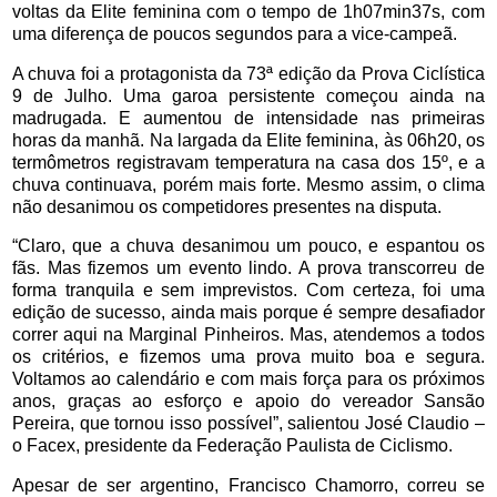
voltas da Elite feminina com o tempo de 1h07min37s, com
uma diferença de poucos segundos para a vice-campeã.
A chuva foi a protagonista da 73ª edição da Prova Ciclística
9 de Julho. Uma garoa persistente começou ainda na
madrugada. E aumentou de intensidade nas primeiras
horas da manhã. Na largada da Elite feminina, às 06h20, os
termômetros registravam temperatura na casa dos 15º, e a
chuva continuava, porém mais forte. Mesmo assim, o clima
não desanimou os competidores presentes na disputa.
“
Claro, que a chuva desanimou um pouco, e espantou os
fãs. Mas fizemos um evento lindo. A prova transcorreu de
forma tranquila e sem imprevistos. Com certeza, foi uma
edição de sucesso, ainda mais porque é sempre desafiador
correr aqui na Marginal Pinheiros. Mas, atendemos a todos
os critérios, e fizemos uma prova muito boa e segura.
Voltamos ao calendário e com mais força para os próximos
anos, graças ao esforço e apoio do vereador Sansão
Pereira, que tornou isso possível”, salientou José Claudio –
o Facex, presidente da Federação Paulista de Ciclismo.
Apesar de ser argentino, Francisco Chamorro, correu se