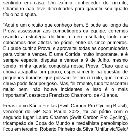
sentindo em casa. Um exímio conhecedor do circuito,
Chamorro não teve dificuldades para garantir seu quarto
título na disputa.
“
Aqui é um circuito que conheço bem. E pude ao longo da
Prova assessorar aos competidores da equipe, corremos
usando a estratégia do time, e deu resultado, tanto que
colocamos dois atletas no pódio, entre os cinco primeiros.
Eu pude curtir a Prova, e aproveitei todas as oportunidades
para voltar a vencer. É uma Corrida muito importante, e é
sempre especial disputar e vencer a 9 de Julho, mesmo
sendo minha quarta conquista nessa Prova. Claro que a
chuva atrapalha um pouco, especialmente na questão de
pequenos buracos que possam ter no circuito, que com a
chuva pode ficar perigoso. Mas, felizmente, tudo transcorreu
muito bem, não houve incidentes e isso é o mais
importante”, destacou Francisco Chamorro, de 41 anos.
Feras como Kácio Freitas (Swift Carbon Pro Cycling Brasil),
vencedor do GP São Paulo 2022, foi ao pódio com o
segundo lugar. Lauro Chaman (Swift Carbon Pro Cycling),
tricampeão da Copa do Mundo e medalhista paraolímpico
ficou em terceiro. Roberto Pinheiro da Silva (Unifunvic/Gelo/