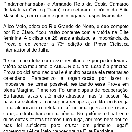
Pindamonhangaba) e Armando Reis da Costa Camargo
(Indaiatuba Cycling Team) completaram o pódio da Elite
Masculina, com quarto e quinto lugares, respectivamente.
Alice Melo, atleta do Rio Grande do Norte, e que compete
por Rio Claro, ficou muito contente com a vitória na Elite
feminina. A ciclista de 28 anos enfatizou a importância da
Prova e de vencer a 73ª edição da Prova Ciclística
Internacional de Julho.
“
Estou muito feliz com esse resultado, e por poder levar a
vitória para meu time, a ABEC Rio Claro. Essa é a principal
Prova do ciclismo nacional e é muito bacana ela retornar ao
calendário. Parabenizo a organização por fazer o
impossível se tornar possível, realizando essa Prova em
plena Marginal Pinheiros. Foi uma disputa de recuperação.
Eu larguei atrás e até meio atrasada, mas fui buscar. Na
base da estratégia, consegui a recuperação. No km 6 eu já
tinha alcançado o pelotão e aí foi uma questão de usar a
cabeça e trabalhar com paciência. No quilômetro final, eu e
duas outras atletas fizemos uma fuga, abrimos bem pouco,
mas foi suficiente para cruzar em primeiro lugar”,
comemorou Alice Melo, vencedora na Elite Feminina.