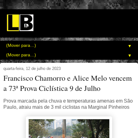
▼
▼
quarta-feira, 12 de julho de 2023
Francisco Chamorro e Alice Melo vencem
a 73ª Prova Ciclística 9 de Julho
Prova marcada pela chuva e temperaturas amenas em São
Paulo, atraiu mais de 3 mil ciclistas na Marginal Pinheiros