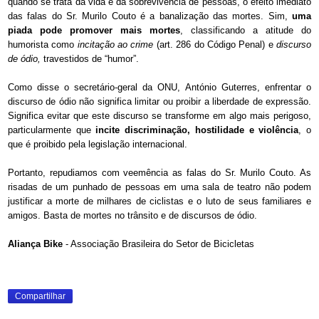
quando se trata da vida e da sobrevivência de pessoas, o efeito imediato
das falas do Sr. Murilo Couto é a banalização das mortes. Sim,
uma
piada pode promover mais mortes
, classificando a atitude do
humorista como
incitação ao crime
(art. 286 do Código Penal) e
discurso
de ódio,
travestidos de “humor”.
Como disse o secretário-geral da ONU,
António Guterres, enfrentar o
discurso de ódio não significa limitar ou proibir a liberdade de expressão.
Significa evitar que este discurso se transforme em algo mais perigoso,
particularmente que
incite discriminação, hostilidade e violência
, o
que é proibido pela legislação internacional.
Portanto, repudiamos com veemência as falas do Sr. Murilo Couto. As
risadas de um punhado de pessoas em uma sala de teatro não podem
justificar a morte de milhares de ciclistas e o luto de seus familiares e
amigos. Basta de mortes no trânsito e de discursos de ódio.
Aliança Bike
- Associação Brasileira do Setor de Bicicletas
Compartilhar